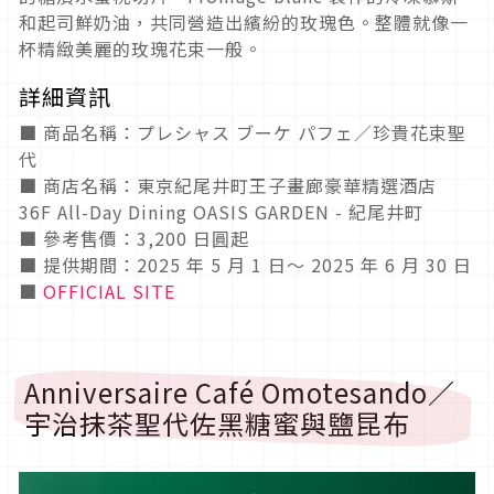
和起司鮮奶油，共同營造出繽紛的玫瑰色。整體就像一
杯精緻美麗的玫瑰花束一般。
詳細資訊
■ 商品名稱：プレシャス ブーケ パフェ／珍貴花束聖
代
■ 商店名稱：東京紀尾井町王子畫廊豪華精選酒店
36F All-Day Dining OASIS GARDEN - 紀尾井町
■ 參考售價：3,200 日圓起
■ 提供期間：2025 年 5 月 1 日～ 2025 年 6 月 30 日
■
OFFICIAL SITE
Anniversaire Café Omotesando／
宇治抹茶聖代佐黑糖蜜與鹽昆布