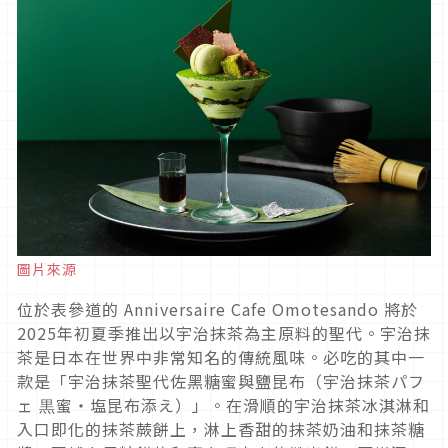
圖片來源
位於表參道的 Anniversaire Cafe Omotesando 將於
2025年初夏季推出以宇治抹茶為主原料的聖代。宇治抹
茶是日本在世界中非常知名的傳統風味。必吃的其中一
款是「宇治抹茶聖代佐黑糖蜜與鹽昆布（宇治抹茶パフ
ェ 黒蜜・塩昆布添え）」。在滑順的宇治抹茶冰淇淋和
入口即化的抹茶蕨餅上，淋上香甜的抹茶奶油和抹茶糖