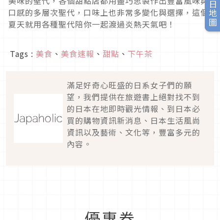
旅日地圖
美味的聖代，各個甜點店都用盡巧思製作出豐富風味與
口感的多層次聖代，口味上也非常多變化與選擇，這個
夏天就用各種聖代陪你一起渡過炎熱天氣吧！
Tags :
美食
、
美食速報
、
甜點
、
下午茶
滿足好奇心旺盛的日系女子們的願
望，我們提供在旅遊書上絕對找不到
的日本在地即時觀光情報、到日本必
買的購物資訊新消息、日本生活風尚
資訊以及藝術、文化等，豐富多元的
內容。
優惠券