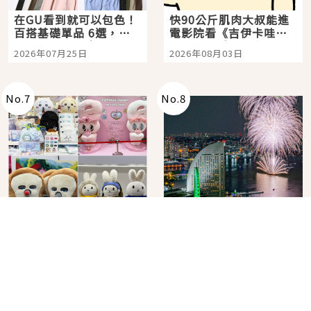
在GU看到就可以包色！
快90公斤肌肉大叔能進
百搭基礎單品 6選，閉
電影院看《吉伊卡哇》
眼全收也不心疼
嗎？日本重金屬樂團
2026年07月25日
2026年08月03日
「打首」會長與nagano
老師一同給出了答案
No.
7
No.
8
角色IP粉絲購物天堂再
在飯店裡看日本夏季花
升級！KIDDY LAND 原
火大會！星野集團煙火
宿店吉伊卡哇迎客，新
景觀飯店6選，讓你不用
2026年07月07日
2026年07月25日
開幕 OMOKADO 店3分
人擠人悠閒欣賞
即達