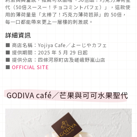
代（50倍スースー！チョコミントパフェ）」，這款使
用的薄荷量是「太棒了！巧克力薄荷芭菲」的 50倍，
每一口都能帶來更上一層樓的刺激感。
詳細資訊
■ 商店名稱：Yojiya Cafe／よーじやカフェ
■ 提供期間：2025 年 5 月 29 日起
■ 提供分店：四條河原町店及嵯峨野嵐山店
■
OFFICIAL SITE
GODIVA café／芒果與可可水果聖代