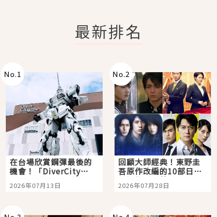
最新排名
No.
1
No.
2
在台場欣賞鋼彈最後的
回顧大師經典！東野圭
機會！「DiverCity
吾原作改編的10部日本
Tokyo Plaza」搭船、
影視作品推薦
2026年07月13日
2026年07月28日
購物、美食及夜景，一
次全體驗
No.
3
No.
4