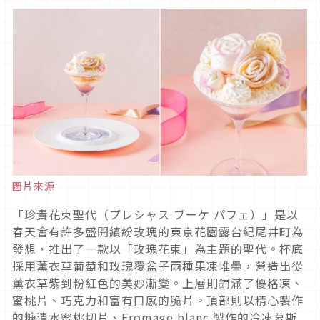
圖片來源
「珍貴花束聖代（プレシャス ブーケ パフェ）」是以
春天會有許多盛開繽紛玫瑰的東京花園露台紀尾井町為
發想，推出了一款以「玫瑰花束」為主題的聖代。杯底
採用薰衣草葡萄和玫瑰覆盆子兩種果凍堆疊，營造出從
薰衣草紫到粉紅色的美妙漸變。上層則鋪滿了優格凍、
蜜桃片、巧克力和富有口感的脆片。頂部則以精心製作
的糖漬水蜜桃切片、Fromage blanc 製作的冷凍慕斯