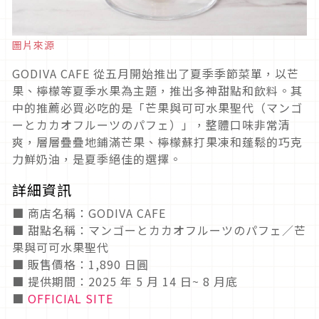
圖片來源
GODIVA CAFE 從五月開始推出了夏季季節菜單，以芒
果、檸檬等夏季水果為主題，推出多神甜點和飲料。其
中的推薦必買必吃的是「芒果與可可水果聖代（マンゴ
ーとカカオフルーツのパフェ）」，整體口味非常清
爽，層層疊疊地鋪滿芒果、檸檬蘇打果凍和蓬鬆的巧克
力鮮奶油，是夏季絕佳的選擇。
詳細資訊
■ 商店名稱：GODIVA CAFE
■ 甜點名稱：マンゴーとカカオフルーツのパフェ／芒
果與可可水果聖代
■ 販售價格：1,890 日圓
■ 提供期間：2025 年 5 月 14 日~ 8 月底
■
OFFICIAL SITE