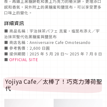
漿，再鋪上黑糖餅乾和裹上巧克力的糙米餅，更增添口
感和香氣。另外附上的黑糖蜜和鹽昆布，可以享受更多
口味上的變化。
詳細資訊
■ 商品名稱：宇治抹茶パフェ 黒蜜・塩昆布添え／宇
治抹茶聖代佐黑糖蜜與鹽昆布
■ 商店名稱：Anniversaire Cafe Omotesando
■ 參考售價：2,600 日圓
■ 提供期間：2025 年 5 月 28 日～ 2025 年 7 月 8 日
■
OFFICIAL SITE
Yojiya Cafe／太棒了！巧克力薄荷聖
代