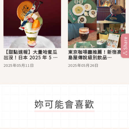
Share
【甜點速報】大量哈蜜瓜
東京咖啡廳推薦！新宿高
出沒！日本 2025 年 5 月
島屋傳說級別飲品
必吃美麗甜點
Bicerin：義大利杜林百年
2025年05月11日
2025年05月26日
經典美味元首級甜點任你
吃
妳可能會喜歡