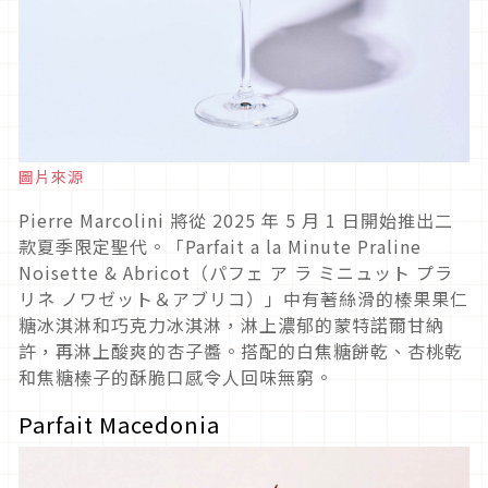
圖片來源
Pierre Marcolini 將從 2025 年 5 月 1 日開始推出二
款夏季限定聖代。「Parfait a la Minute Praline
Noisette & Abricot（パフェ ア ラ ミニュット プラ
リネ ノワゼット＆アブリコ）」中有著絲滑的榛果果仁
糖冰淇淋和巧克力冰淇淋，淋上濃郁的蒙特諾爾甘納
許，再淋上酸爽的杏子醬。搭配的白焦糖餅乾、杏桃乾
和焦糖榛子的酥脆口感令人回味無窮。
Parfait Macedonia