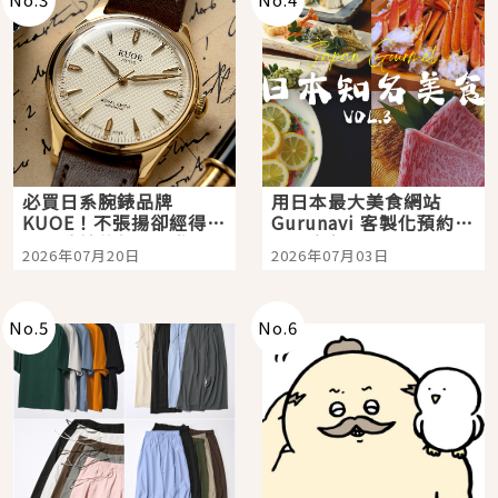
必買日系腕錶品牌
用日本最大美食網站
KUOE！不張揚卻經得起
Gurunavi 客製化預約九
時間洗鍊的經典之作五
大都市餐廳，打造專屬
2026年07月20日
2026年07月03日
選
美食體驗！
No.
5
No.
6