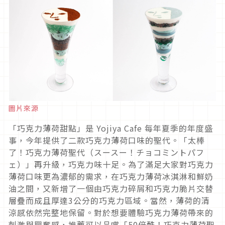
圖片來源
「巧克力薄荷甜點」是 Yojiya Cafe 每年夏季的年度盛
事，今年提供了二款巧克力薄荷口味的聖代。「太棒
了！巧克力薄荷聖代（スースー！チョコミントパフ
ェ）」再升級，巧克力味十足。為了滿足大家對巧克力
薄荷口味更為濃郁的需求，在巧克力薄荷冰淇淋和鮮奶
油之間，又新增了一個由巧克力碎屑和巧克力脆片交替
層疊而成且厚達3公分的巧克力區域。當然，薄荷的清
涼感依然完整地保留。對於想要體驗巧克力薄荷帶來的
刺激與興奮感，推薦可以品嚐「50倍酷！巧克力薄荷聖