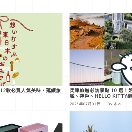
讓12款必買人氣美味，延續旅
兵庫旅遊必訪景點 10 選！
城、神戶、HELLO KITTY
園、夢幻天空之城、千萬夜
2025年07月31日
｜ By 木木
溫泉療癒一次全收錄