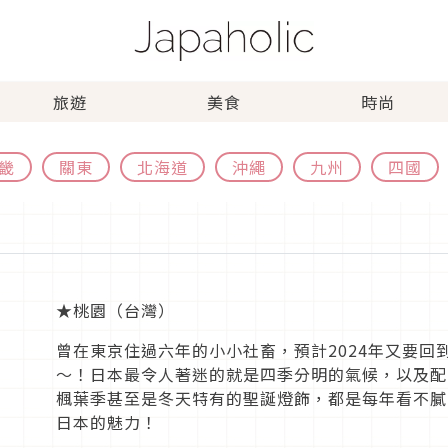
旅遊
美食
時尚
畿
關東
北海道
沖繩
九州
四國
★桃園（台灣）
曾在東京住過六年的小小社畜，預計2024年又要回
～！日本最令人著迷的就是四季分明的氣候，以及配
楓葉季甚至是冬天特有的聖誕燈飾，都是每年看不膩
日本的魅力！