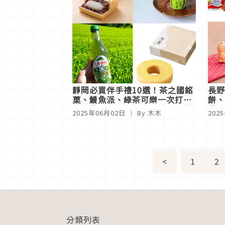
靜岡必買伴手禮10選！茶之國銘
長野
菓、鰻魚派、綠茶可樂一次打
餅、
包！帶回滿滿富士山下的風土滋
蘋果
2025年06月02日
｜ By 木木
202
味
滿滿
<
1
2
分類列表