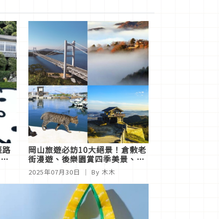
姬路
岡山旅遊必訪10大絕景！倉敷老
樂
街漫遊、後樂園賞四季美景、湯
景、
原溫泉療癒放鬆、真鍋島貓咪相
2025年07月30日
｜ By 木木
伴—讓晴天之國徹底療癒你的身
心