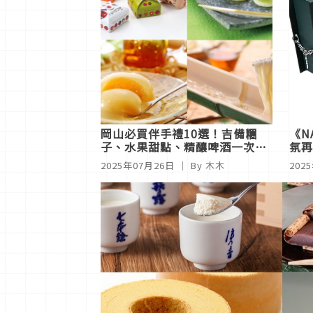
岡山必買伴手禮10選！吉備糰
《NA
子、水果甜點、精釀啤酒一次打
氛再
包
女主
2025年07月26日
｜ By 木木
202