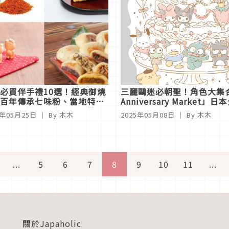
必買伴手禮10選！經典御燒
三麗鷗迷必朝聖！角色大集合「Sanr
百年傳承七味粉、當地特產
Anniversary Mark
與栗子甜點一次打包！帶回
5年05月25日
｜ By 木木
2025年05月08日
｜ By 木木
信洲風味
...
5
6
7
8
9
10
11
...
關於Japaholic