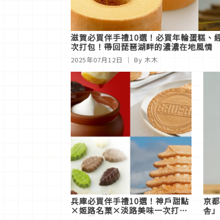
滋賀必買伴手禮10選！必買年輪蛋糕、
次打包！帶回琵琶湖畔的濃濃在地風情
2025年07月12日
｜ By 木木
兵庫必買伴手禮10選！神戶甜點
京都
×姬路名菓×淡路美味一次打
舎」
包，帶回最具兵庫風格的在地風
7月