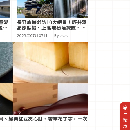
琶湖
長野旅遊必訪10大絕景！輕井澤
城、
高原度假、上高地秘境探險、松
本城天守巡禮、御射鹿池夢幻倒
2025年07月07日
｜ By 木木
影、星空阿智村夜之奇蹟
旅日優惠券
仙貝、經典紅豆夾心餅、奢華布丁等，一次