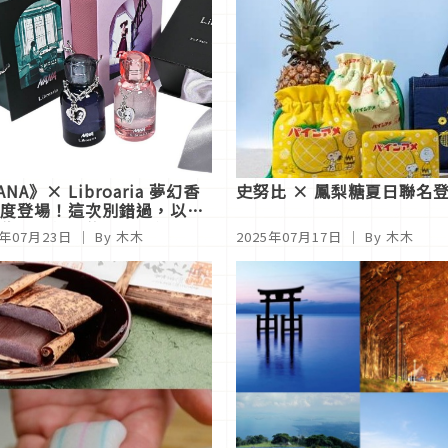
NA》× Libroaria 夢幻香
史努比 × 鳳梨糖夏日聯名
度登場！這次別錯過，以雙
為靈感打造的限量香氣
5年07月23日
｜ By 木木
2025年07月17日
｜ By 木木