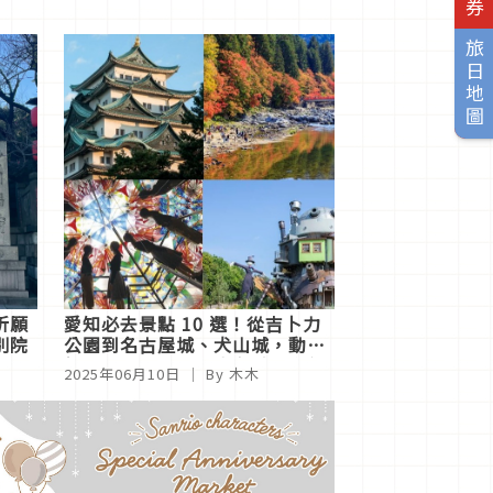
旅日地圖
祈願
愛知必去景點 10 選！從吉卜力
別院
公園到名古屋城、犬山城，動畫
經典場景再現×歷史名城×自然
2025年06月10日
｜ By 木木
美景一次走透透