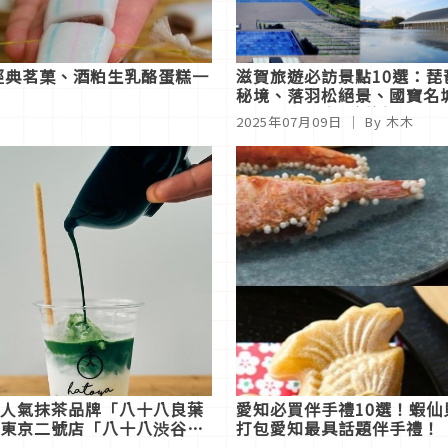
經典茗菓、酒粕生乳酪蛋糕一
滋賀旅遊必訪景點10選：琵
秘境、落羽松絕景、國寶名
忍者之家一次玩透透！
2025年07月09日
｜ By 木木
人氣抹茶品牌「八十八良葉
愛知必買伴手禮10選！蝦
東京二號店「八十八渋谷」
打包愛知最具話題伴手禮！
1日開幕，到代代木公園旁品