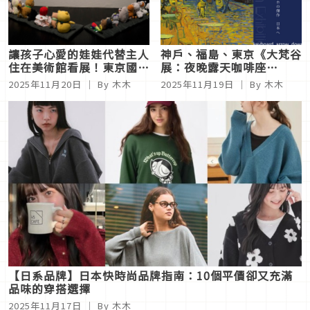
讓孩子心愛的娃娃代替主人
神戶、福島、東京《大梵谷
住在美術館看展！東京國立
展：夜晚露天咖啡座
近代美術館「布偶夜宿會」
2025》 在光與孤獨之間，
2025年11月20日
｜ By 木木
2025年11月19日
｜ By 木木
尋找不滅的希望 ! 經典名作
聯名周邊同步登場
【日系品牌】日本快時尚品牌指南：10個平價卻又充滿
品味的穿搭選擇
2025年11月17日
｜ By 木木