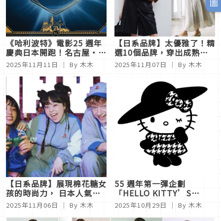
《哈利波特》電影25 週年
【日系品牌】太優雅了！精
慶典日本開跑！名古屋・橫
選10個品牌，穿出成熟都
濱推出聖誕限定企劃，多品
會女子的自信從容
2025年11月11日
｜ By 木木
2025年11月07日
｜ By 木木
牌聯名同步亮相
【日系品牌】展現棉花糖女
55 週年第一彈企劃
孩的時尚力， 日本人氣大
「HELLO KITTY’S
尺碼品牌5選
PICNIC GARDEN」， 在六
2025年11月06日
｜ By 木木
2025年10月29日
｜ By 木木
本木的秋日花園裡與凱蒂貓