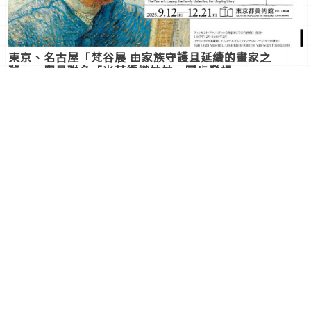
東京、名古屋「梵谷展 由家族守護且延續的畫家之
夢」，限量聯名「米菲編織娃娃」同步登場
2025年10月26日
｜ By 木木
笑著面對日常出糗瞬間！東
【日系品牌】自然休閒、清
京 PLAY! MUSEUM《大危
爽簡約系女裝品牌10選！
機展！PLUS》詼諧登場
初心者最容易駕馭的穿搭
2025年10月22日
｜ By 木木
2025年10月18日
｜ By 木木