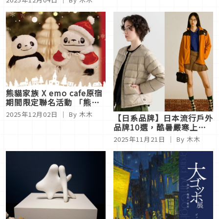
熊貓家族 X emo cafe原宿
期間限定聯名活動 「熊貓
家族 聖誕咖啡廳 in emo
2025年12月02日
｜ By 木木
【日系品牌】日本流行戶外
cafe」
品牌10選，酷暑嚴寒上山
下海都不怕，機能與美學兼
2025年11月21日
｜ By 木木
具！