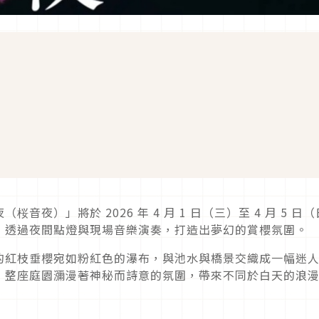
夜）」將於 2026 年 4 月 1 日（三）至 4 月 5 日
，透過夜間點燈與現場音樂演奏，打造出夢幻的賞櫻氛圍。
的紅枝垂櫻宛如粉紅色的瀑布，與池水與橋景交織成一幅迷
，整座庭園瀰漫著神秘而詩意的氛圍，帶來不同於白天的浪