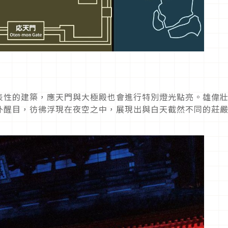
表性的建築，應天門與大極殿也會進行特別燈光點亮。雄偉
外醒目，彷彿浮現在夜空之中，展現出與白天截然不同的莊