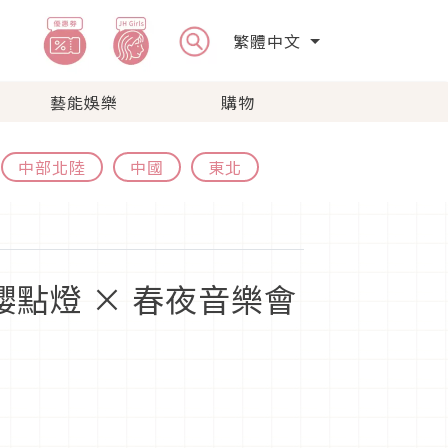
繁體中文
藝能娛樂
購物
中部北陸
中國
東北
點燈 × 春夜音樂會