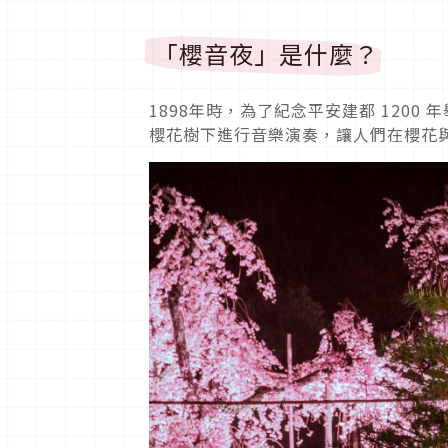
「櫻音夜」是什麼？
1898年時，為了紀念平安建都 120
櫻花樹下進行音樂演奏，讓人們在櫻花