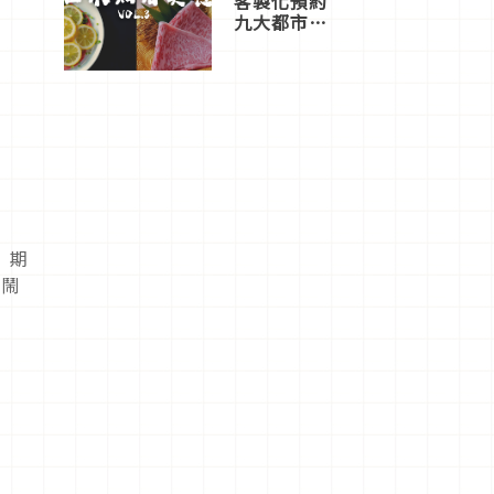
客製化預約
九大都市餐
廳，打造專
屬美食體
驗！
）期
熱鬧
演