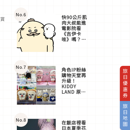
No.
6
快90公斤肌
欣賞
肉大叔能進
電影院看
《吉伊卡
哇》嗎？日
本重金屬樂
團「打首」
會長與
nagano老師
一同給出了
No.
7
角色IP粉絲
旅日優惠券
答案
購物天堂再
升級！
KIDDY
LAND 原宿
店吉伊卡哇
迎客，新開
旅日地圖
幕
OMOKADO
店3分即達
No.
8
在飯店裡看
日本夏季花