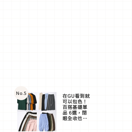
No.
5
在GU看到就
可以包色！
百搭基礎單
品 6選，閉
眼全收也不
心疼