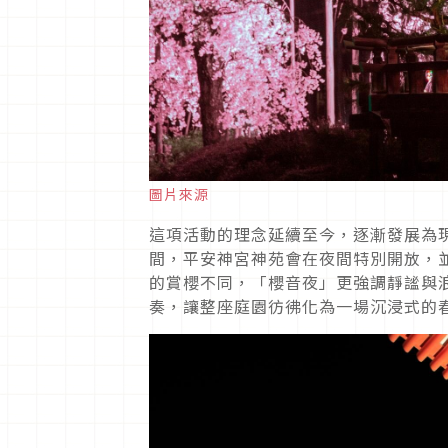
圖片來源
這項活動的理念延續至今，逐漸發展為現
間，平安神宮神苑會在夜間特別開放，
的賞櫻不同，「櫻音夜」更強調靜謐與
奏，讓整座庭園彷彿化為一場沉浸式的