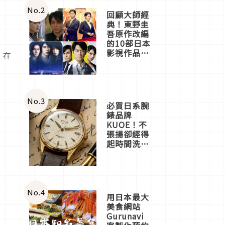
體驗
No.
2
回顧大師經
典！東野圭
吾原作改編
的10部日本
影視作品推
，在
薦
No.
3
必買日系腕
錶品牌
KUOE！不
張揚卻經得
起時間洗鍊
的經典之作
五選
No.
4
用日本最大
美食網站
Gurunavi