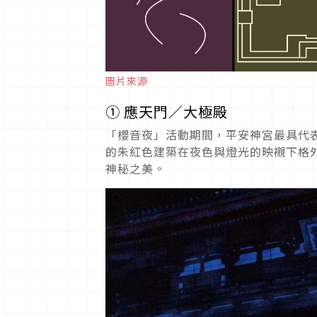
圖片來源
① 應天門／大極殿
「櫻音夜」活動期間，平安神宮最具代
的朱紅色建築在夜色與燈光的映襯下格
神秘之美。