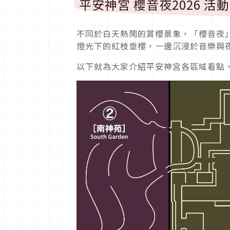
平安神宮 櫻音夜2026 活
不同於白天熱鬧的賞櫻景象，「櫻音夜
燈光下的紅枝垂櫻，一邊沉浸於音樂與
以下就為大家介紹平安神宮各區域看點