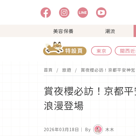
美容保養
潮流
東京
關西近
首頁
旅遊
賞夜櫻必訪！京都平安神宮「
賞夜櫻必訪！京都平安
浪漫登場
2026年03月18日
｜ By
木木