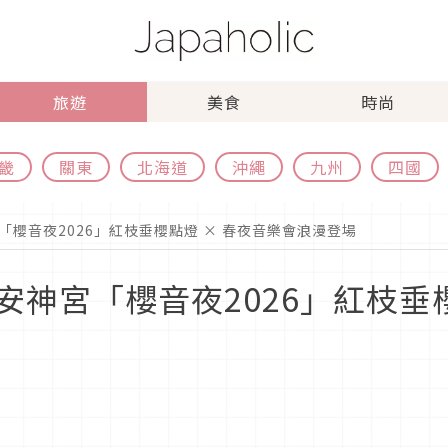
旅遊
美食
時尚
畿
關東
北海道
沖繩
九州
四國
櫻音夜2026」紅枝垂櫻點燈 × 春夜音樂會浪漫登場
神宮「櫻音夜2026」紅枝垂櫻