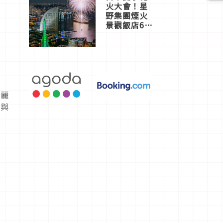
火大會！星
野集團煙火
景觀飯店6
選，讓你不
用人擠人悠
閒欣賞
壯麗
嚴與