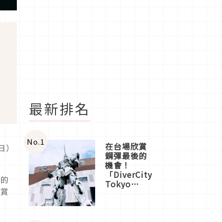
最新排名
No.
1
在台場欣賞
（日）
鋼彈最後的
機會！
「DiverCity
人的
Tokyo
漫賞
Plaza」搭
船、購物、
美食及夜
景，一次全