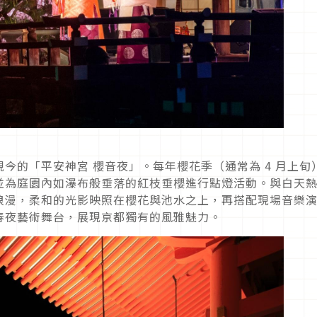
今的「平安神宮 櫻音夜」。每年櫻花季（通常為 4 月上旬
並為庭園內如瀑布般垂落的紅枝垂櫻進行點燈活動。與白天
浪漫，柔和的光影映照在櫻花與池水之上，再搭配現場音樂
春夜藝術舞台，展現京都獨有的風雅魅力。