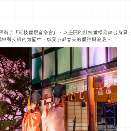
0 年舉辦了「紅枝垂櫻音樂會」，以盛開的紅枝垂櫻為舞台背景
與樂聲交織的氛圍中，感受京都春天的優雅與浪漫。