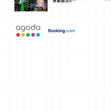
景觀飯店6
選，讓你不
用人擠人悠
閒欣賞