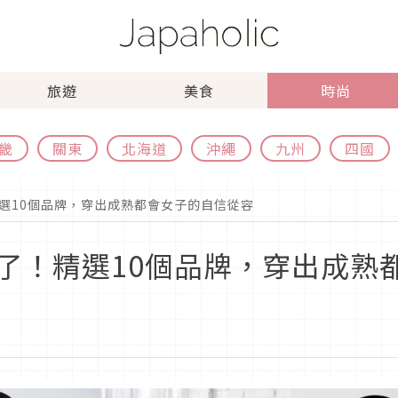
旅遊
美食
時尚
畿
關東
北海道
沖繩
九州
四國
選10個品牌，穿出成熟都會女子的自信從容
了！精選10個品牌，穿出成熟