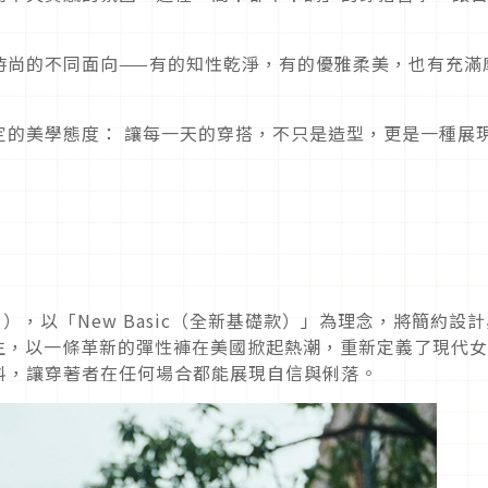
時尚的不同面向——有的知性乾淨，有的優雅柔美，也有充滿
定的美學態度： 讓每一天的穿搭，不只是造型，更是一種展
ー），以「New Basic（全新基礎款）」為理念，將簡約設
年誕生，以一條革新的彈性褲在美國掀起熱潮，重新定義了現代
料，讓穿著者在任何場合都能展現自信與俐落。