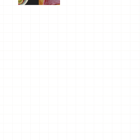
屬美食體
驗！