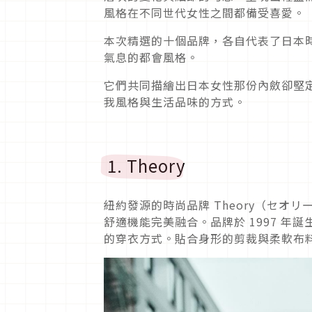
風格在不同世代女性之間都備受喜愛。
本次精選的十個品牌，各自代表了日本
氣息的都會風格。
它們共同描繪出日本女性那份內斂卻堅
我風格與生活品味的方式。
1. Theory
紐約發源的時尚品牌 Theory（セオリ
舒適機能完美融合。品牌於 1997 
的穿衣方式。貼合身形的剪裁與柔軟布