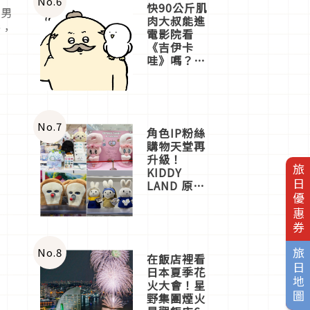
No.
6
快90公斤肌
性男
肉大叔能進
衡，
電影院看
《吉伊卡
哇》嗎？日
本重金屬樂
團「打首」
會長與
nagano老師
一同給出了
No.
7
角色IP粉絲
答案
購物天堂再
升級！
旅日優惠券
KIDDY
LAND 原宿
店吉伊卡哇
迎客，新開
幕
OMOKADO
店3分即達
No.
8
旅日地圖
在飯店裡看
日本夏季花
火大會！星
野集團煙火