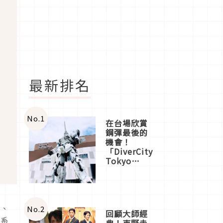
最新排名
No.
1
在台場欣賞
鋼彈最後的
機會！
「DiverCity
Tokyo
Plaza」搭
船、購物、
美食及夜
景，一次全
條、
體驗
No.
2
回顧大師經
日系
典！東野圭