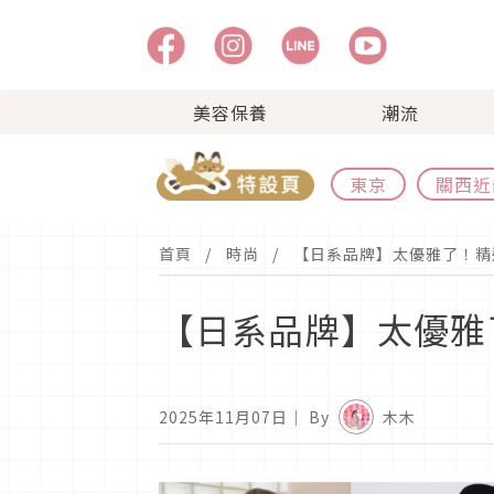
美容保養
潮流
東京
關西近
首頁
時尚
【日系品牌】太優雅了！精
【日系品牌】太優雅
2025年11月07日
｜ By
木木