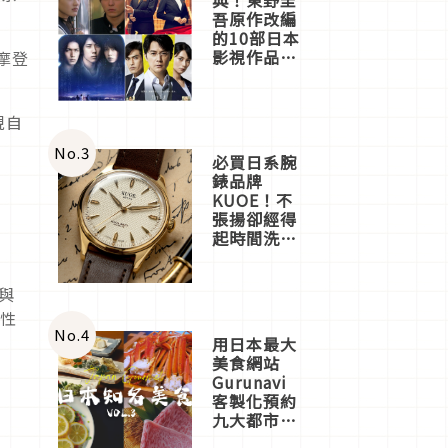
吾原作改編
的10部日本
影視作品推
摩登
薦
現自
No.
3
必買日系腕
錶品牌
KUOE！不
張揚卻經得
起時間洗鍊
的經典之作
五選
計與
女性
No.
4
用日本最大
美食網站
Gurunavi
客製化預約
九大都市餐
廳，打造專