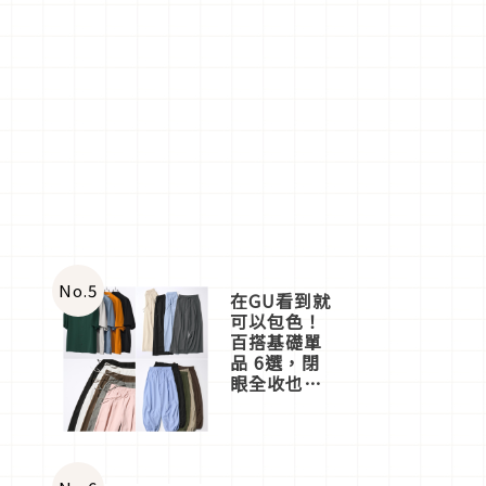
No.
5
在GU看到就
可以包色！
百搭基礎單
品 6選，閉
眼全收也不
心疼