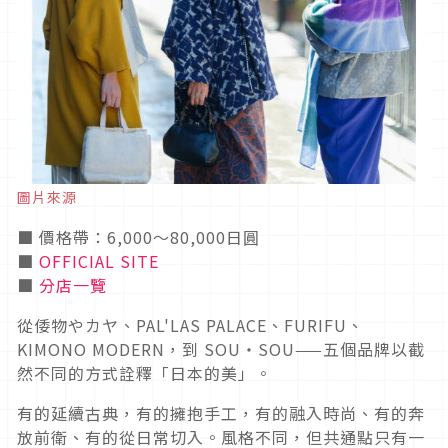
圖片來源
■ 價格帶：6,000〜80,000日圓
■
OFFICIAL SITE
■
分店一覽
從倭物やカヤ、PAL'LAS PALACE、FURIFU、
KIMONO MODERN，到 SOU・SOU——五個品牌以截
然不同的方式詮釋「日本的美」。
有的延續古典，有的擁抱手工，有的融入時尚、有的奔
放前衛、有的從日常切入。風格不同，但共通點只有一