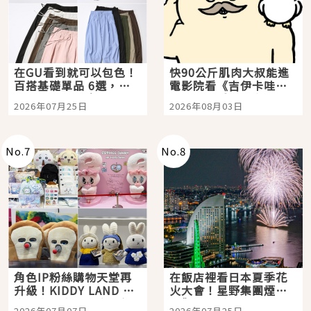
在GU看到就可以包色！
快90公斤肌肉大叔能進
百搭基礎單品 6選，閉
電影院看《吉伊卡哇》
眼全收也不心疼
嗎？日本重金屬樂團
2026年07月25日
2026年08月03日
「打首」會長與nagano
老師一同給出了答案
No.
7
No.
8
角色IP粉絲購物天堂再
在飯店裡看日本夏季花
升級！KIDDY LAND 原
火大會！星野集團煙火
宿店吉伊卡哇迎客，新
景觀飯店6選，讓你不用
2026年07月07日
2026年07月25日