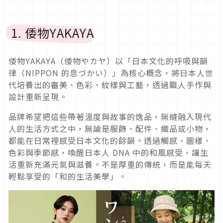
1. 倭物YAKAYA
倭物YAKAYA（倭物やカヤ）以「日本文化的呼吸與韻
律（NIPPON 的息づかい）」為核心概念，將日本人世
代培養出的審美、色彩、紋樣與工藝，透過職人手作與
設計重新呈現。
品牌希望把這些帶著溫度與故事的逸品，無縫融入現代
人的生活方式之中，無論是服飾、配件、織品或小物，
都能在日常裡感受日本文化的餘韻。透過觸感、圖樣、
色彩與季節感，喚醒日本人 DNA 中的和風感受，讓生
活重新充滿元氣與滋養。不是厚重的傳統，而是能每天
輕鬆享受的「和的生活美學」。