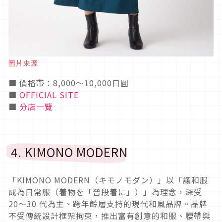
圖片來源
■ 價格帶：8,000〜10,000日圓
■
OFFICIAL SITE
■
分店一覽
4. KIMONO MODERN
「KIMONO MODERN（キモノモダン）」以「讓和服
成為日常服（着物を「普段着に」）」為理念，深受
20〜30 代為主、跨年齡層支持的現代和風品牌。品牌
不受傳統設計框架拘束，推出富有創意的和服、腰帶與