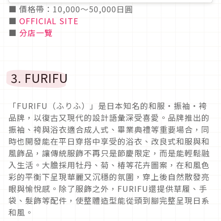
■ 價格帶：10,000〜50,000日圓
■
OFFICIAL SITE
■
分店一覽
3. FURIFU
「FURIFU（ふりふ）」是日本知名的和服・振袖・袴
品牌，以復古又現代的設計語彙深受喜愛。品牌推出的
振袖、袴與浴衣適合成人式、畢業典禮等重要場合，同
時也開發能在平日穿搭中享受的浴衣、改良式和服與和
風飾品，讓傳統服飾不再只是節慶限定，而是能輕鬆融
入生活。大膽採用牡丹、菊、椿等花卉圖案，在和風色
彩的平衡下呈現華麗又沉穩的氛圍，穿上後自然散發亮
眼與愉悅感。除了服飾之外，FURIFU還提供草履、手
袋、髮飾等配件，使整體造型能從頭到腳完整呈現日系
和風。