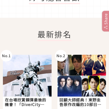
Share
最新排名
No.
1
No.
2
在台場欣賞鋼彈最後的
回顧大師經典！東野圭
機會！「DiverCity
吾原作改編的10部日本