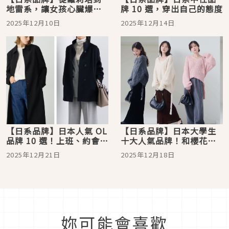
地雷系，讓女孩心臟爆擊
牌 10 選，穿出自己的態度
的「既夢幻又可愛」品牌
2025年12月10日
2025年12月14日
10選
【日系品牌】日本人氣 OL
【日系品牌】日本大學生
品牌 10 選！上班、約會、
十大人氣品牌！和櫻花妹
休假都能優雅又俐落
一起打造「剛剛好可愛」
2025年12月21日
2025年12月18日
的日系穿搭風
妳可能會喜歡