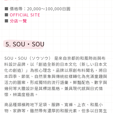
■ 價格帶：20,000〜100,000日圓
■
OFFICIAL SITE
■
分店一覽
5. SOU・SOU
SOU・SOU（ソウソウ） 是來自京都的和風時尚與布
料設計品牌，以「創造全新的日本文化（新しい日本文
化の創造）」為核心理念。品牌以原創布料聞名，將日
本四季、節氣、自然景象與傳統紋樣轉化為充滿童趣與
活力的圖案，形成獨特的流行語彙。鮮豔配色、數字與
幾何等大膽設計是其標誌風格，兼具現代感與日式情
懷，辨識度極高。
商品種類橫跨地下足袋、服飾、寬褲、上衣、和風小
物、家飾等，雖然帶有濃厚的和服元素，但多以日常生