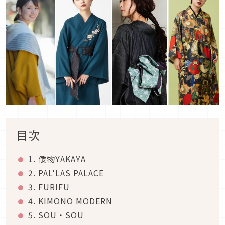
目次
1. 倭物YAKAYA
2. PAL'LAS PALACE
3. FURIFU
4. KIMONO MODERN
5. SOU・SOU