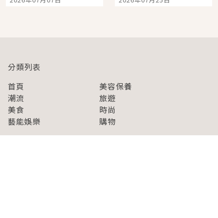
開幕 OMOKADO 店3分
人擠人悠閒欣賞
即達
分類列表
首頁
美容保養
潮流
旅遊
美食
時尚
藝能娛樂
購物
關於Japaholic
關於我們
免責事項
寫手招募
Japaholic Girls招募
廣告、合作洽談
關鍵字列表
お問い合わせ