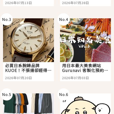
Tokyo Plaza」搭船、
影視作品推薦
2026年07月13日
2026年07月28日
購物、美食及夜景，一
次全體驗
No.
3
No.
4
必買日系腕錶品牌
用日本最大美食網站
KUOE！不張揚卻經得起
Gurunavi 客製化預約九
時間洗鍊的經典之作五
大都市餐廳，打造專屬
2026年07月20日
2026年07月03日
選
美食體驗！
No.
5
No.
6