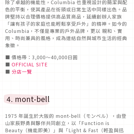
除了卓越的機能性，Columbia 也重視設計的簡潔與配
色的平衡，使其產品在街頭或日常生活中同樣出色。品
牌堅持以合理價格提供高品質商品，延續創辦人家族
「讓有孩子的家庭也能輕鬆享受戶外」的精神。如今的
Columbia，不僅是專業的戶外品牌，更以 親和、實
用、時尚兼具的風格，成為連結自然與城市生活的經典
象徵。
■ 價格帶：3,000〜40,000日圓
■
OFFICIAL SITE
■
分店一覽
4. mont-bell
1975 年誕生於大阪的 mont-bell（モンベル），由登
山家辰野勇與夥伴共同創立，以「Function is
Beauty（機能即美）」與「Light & Fast（輕盈與迅