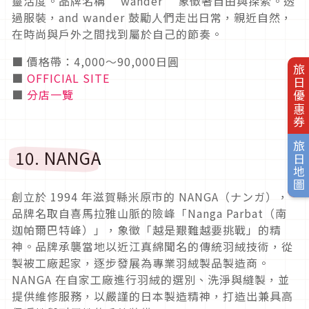
靈活度。品牌名稱 “wander” 象徵著自由與探索。透
過服裝，and wander 鼓勵人們走出日常，親近自然，
在時尚與戶外之間找到屬於自己的節奏。
■ 價格帶：4,000〜90,000日圓
旅日優惠券
■
OFFICIAL SITE
■
分店一覽
旅日地圖
10. NANGA
創立於 1994 年滋賀縣米原市的 NANGA（ナンガ），
品牌名取自喜馬拉雅山脈的險峰「Nanga Parbat（南
迦帕爾巴特峰）」，象徵「越是艱難越要挑戰」的精
神。品牌承襲當地以近江真綿聞名的傳統羽絨技術，從
製被工廠起家，逐步發展為專業羽絨製品製造商。
NANGA 在自家工廠進行羽絨的選別、洗淨與縫製，並
提供維修服務，以嚴謹的日本製造精神，打造出兼具高