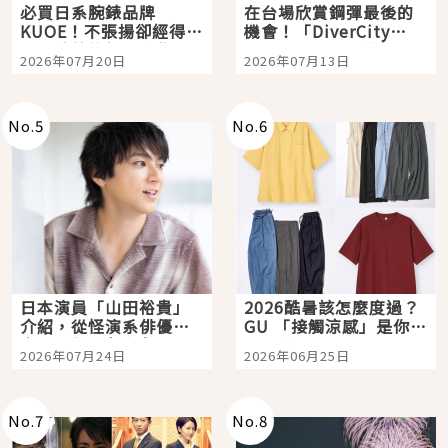
必買日系腕錶品牌
在台場欣賞鋼彈最後的
KUOE！不張揚卻經得起
機會！「DiverCity
時間洗鍊的經典之作五
Tokyo Plaza」搭船、
2026年07月20日
2026年07月13日
選
購物、美食及夜景，一
次全體驗
No.
5
No.
6
日本演員「山田裕貴」
2026酷暑該怎麼度過？
介紹，從怪演系俳優走
GU 「接觸涼感」是你的
向國民級日劇主角
夏日救星
2026年07月24日
2026年06月25日
No.
7
No.
8