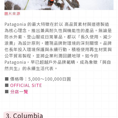
圖片來源
Patagonia 的最大特徵在於以 高品質素材與道德製造
為核心理念，推出兼具耐久性與機能性的產品。無論是
防水外套、登山服或日常單品，都以「長久使用、減少
浪費」為設計原則，體現品牌對環境的深刻關懷。品牌
也長年投入環境保護與永續行動，積極使用再生材質與
公平貿易製程，並將企業利潤回饋地球。如今的
Patagonia，早已超越戶外品牌範疇，成為象徵「與自
然共生」的永續生活代表。
■ 價格帶：5,000〜100,000日圓
■
OFFICIAL SITE
■
分店一覽
3. Columbia