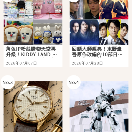
角色IP粉絲購物天堂再
回顧大師經典！東野圭
升級！KIDDY LAND 原
吾原作改編的10部日本
宿店吉伊卡哇迎客，新
影視作品推薦
2026年07月07日
2026年07月28日
開幕 OMOKADO 店3分
即達
No.
3
No.
4