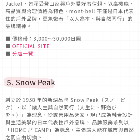
Jacket，皆深受登山家與戶外愛好者信賴。以高機能、
高品質與合理價格為特色，mont-bell 不僅是日本代表
性的戶外品牌，更象徵著「以人為本、與自然同行」的
品牌精神。
■ 價格帶：3,000〜30,000日圓
■
OFFICIAL SITE
■
分店一覽
5. Snow Peak
創立於 1958 年的新潟品牌 Snow Peak（スノーピー
ク），以「讓人生與自然同行（人生に、野遊び
を。）」為理念，從露營用品起家，現已成為融合設計
與生活美學的日本代表性戶外品牌。 品牌服飾系列以
「HOME ⇄ CAMP」為概念，主張讓人能在城市與自然
之間自由切換。