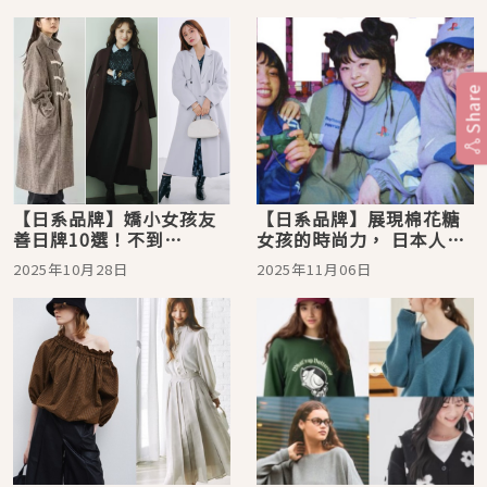
Share
【日系品牌】嬌小女孩友
【日系品牌】展現棉花糖
善日牌10選！不到
女孩的時尚力， 日本人氣
155cm，也能穿出超模比
大尺碼品牌5選
2025年10月28日
2025年11月06日
例