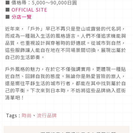
■ 價格帶：5,000〜90,000日圓
■
OFFICIAL SITE
■
分店一覽
近年來，「戶外」早已不再只是登山或露營的代名詞，
而成為一種融入生活的風格語言。人們不僅追求機能與
品質，也重視設計與穿著時的舒適感。從城市到自然，
這些服飾讓人能自在地在不同場景間切換，展現出屬於
自己的生活節奏。
戶外風格的魅力，在於它不僅強調實用，更體現一種貼
近自然、回歸自我的態度。無論你是熱愛冒險的旅人，
還是嚮往平靜生活的城市行者，都能在其中找到屬於自
己的平衡。下次來到日本時，不妨將這些品牌納入逛街
清單吧！
Tags :
時尚
、
流行品牌