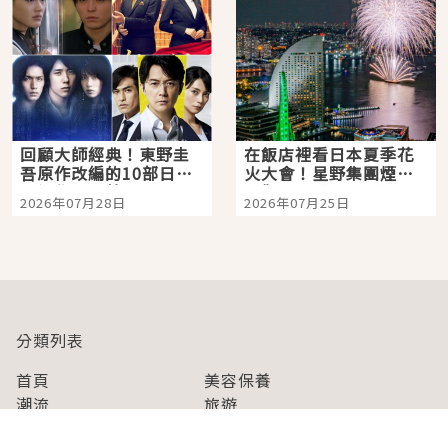
回顧大師經典！東野圭
在飯店裡看日本夏季花
吾原作改編的10部日本
火大會！星野集團煙火
影視作品推薦
景觀飯店6選，讓你不用
2026年07月28日
2026年07月25日
人擠人悠閒欣賞
分類列表
首頁
美容保養
潮流
旅遊
美食
時尚