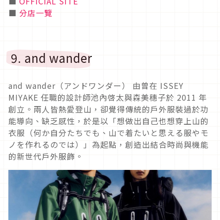
■
OFFICIAL SITE
■
分店一覽
9. and wander
and wander（アンドワンダー） 由曾在 ISSEY
MIYAKE 任職的設計師池內啓太與森美穗子於 2011 年
創立。兩人皆熱愛登山，卻覺得傳統的戶外服裝過於功
能導向、缺乏感性，於是以「想做出自己也想穿上山的
衣服（何か自分たちでも、山で着たいと思える服やモ
ノを作れるのでは）」為起點，創造出結合時尚與機能
的新世代戶外服飾。