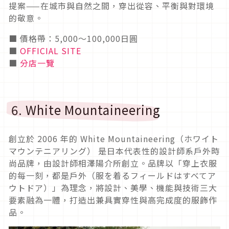
提案——在城市與自然之間，穿出從容、平衡與對環境
的敬意。
■ 價格帶：5,000〜100,000日圓
■
OFFICIAL SITE
■
分店一覽
6. White Mountaineering
創立於 2006 年的 White Mountaineering（ホワイト
マウンテニアリング） 是日本代表性的設計師系戶外時
尚品牌，由設計師相澤陽介所創立。品牌以「穿上衣服
的每一刻，都是戶外（服を着るフィールドはすべてア
ウトドア）」為理念，將設計、美學、機能與技術三大
要素融為一體，打造出兼具實穿性與高完成度的服飾作
品。