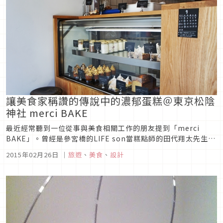
人所聚...
讓美食家稱讚的傳說中的濃郁蛋糕＠東京松陰
神社 merci BAKE
最近經常聽到一位從事與美食相關工作的朋友提到「merci
BAKE」。曾經是參宮橋的LIFE son當糕點師的田代翔太先生，
在2014年7月21日起開了一家可以在店內享用的蛋糕店，店鋪位
2015年02月26日
｜
旅遊
、
美食
、
設計
於松陰神社的商店街裡面。與街道融為一體的普通店面。打開鋁
製拉門，正面是展示櫃，再往裡面是出餐點的櫃台，用餐區在正
對...