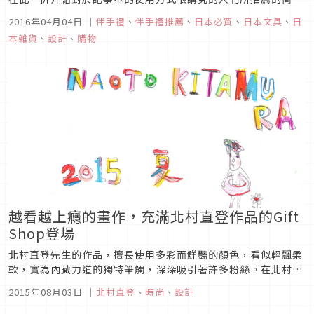
品，以及編輯部嚴選的趣味商品！
2016年04月04日
｜
伴手禮
、
伴手禮推薦
、
日本必買
、
日本文具
、
日
本雜貨
、
設計
、
購物
越看越上癮的畫作，充滿北村直登作品的Gift
Shop登場
北村直登先生的作品，擅長使用多彩而鮮豔的顏色，看似輕飄柔
軟，實為內藏力道的獨特筆觸，深深吸引著許多粉絲。在北村先
生過去所舉辦的展覽會中廣受歡迎的作品，將在本館3樓＝
2015年08月03日
｜
北村直登
、
時尚
、
設計
The・Stage#3隆重登場。個性派畫風，粉絲急增中，歡迎來到
北村直登的世界！14379 最近不會做事但老待在這裡的傢伙越來