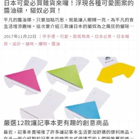
日本可愛必買雜貨來囉！浮現各種可愛圖案的
醬油碟，貓奴必買！
平凡的醬油碟，只要加點巧思，就能讓人眼睛一亮，為平凡的食
生活增添趣味。這次要介紹三款讓日本的貓奴為之瘋狂的貓咪醬
油碟！來日本時順便把牠們帶回家，養在餐桌上吧！
2017年11月22日
｜
伴手禮
、
可愛
、
廚房用具
、
日本必買
、
日本雜
貨
、
設計
、
貓咪
、
購物
、
醬油
嚴選12款讓記事本更有趣的創意商品
最近，記事本賣場堆了許多讓記事本生活更加舒適的便利商品。
在此一併介紹對於記事本的使用方式很講究的人們所推薦的商