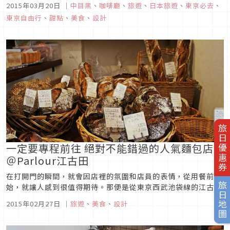
2015年03月20日
｜
中目黑
、
咖啡廳
、
旅遊
、
日本旅遊
、
東京必去
、
往池尻大橋方向步行10分鐘，靠近青葉台1丁目的十字路口，那
東京自由行
、
甜點
、
美食
、
設計
邊的大樓裡面3、4樓就是『L'hirondelle』。以前店面...
旅日優惠券
一定要專程前往 絕對不能錯過的人氣麵包店
＠Parlour江古田
在打開門的瞬間，就會因店裡的氛圍和店員的表情，從用餐前開
旅日地圖
始，就讓人感到很值得期待。那便是從東京西武池袋線的江古田
車站北口出發步行8分鐘，對麵包忠實粉絲有一定口碑的的
2015年02月27日
｜
旅遊
、
美食
、
設計
Cafe--Parlour江古田，也是附近的人氣商店。Parlour在法語
中是講話場所的意思，聽說店主原田浩次先生因為想經營用餐的