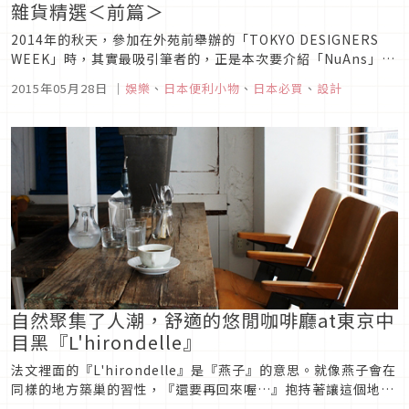
雜貨精選＜前篇＞
2014年的秋天，參加在外苑前舉辦的「TOKYO DESIGNERS
WEEK」時，其實最吸引筆者的，正是本次要介紹「NuAns」的
產品，每一件都讓人好想擁有。雖然他與現有商品不同的設計讓
2015年05月28日
｜
娛樂
、
日本便利小物
、
日本必買
、
設計
人購買慾大增，但相當可惜的是當時還只是處於發售預定的階
段，何時真正上市還情報不明。但是，現在終於公布「NuAns...
自然聚集了人潮，舒適的悠閒咖啡廳at東京中
目黑『L'hirondelle』
法文裡面的『L'hirondelle』是『燕子』的意思。就像燕子會在
同樣的地方築巢的習性，『還要再回來喔…』抱持著讓這個地方
變成能夠聚集客人的想法，因此取了這樣的店名。從中目黑車站