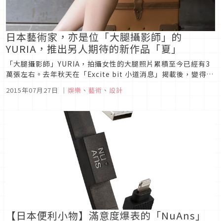
日本藝術家，亦是位「大腿攝影師」的
YURIA，推出另人期待的新作品「夏」
「大腿攝影師」YURIA，拍攝女性的大腿照片累積至今已經有3
萬張左右。去年秋天在「Excite bit 小道消息」揭載後，變得廣
為人知，連在海外都受到注目。7月15日推出第三本寫真攝影作
2015年07月27日
｜
娛樂
、
藝術
、
設計
品「大腿寫真館-夏の日-（Transworld Japan），17日接著推
出「大腿寫真館 制服寫真部-夏-」（一迅...
【日本便利小物】滿意度爆表的「NuAns」