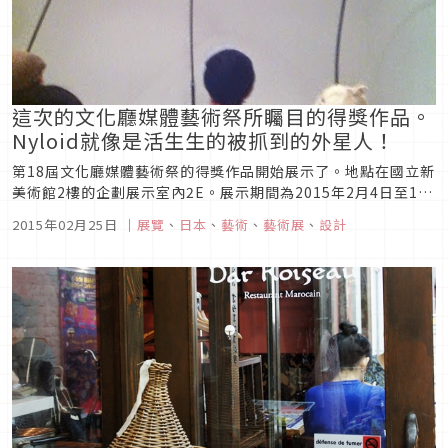
這次的文化廳媒體藝術祭所矚目的得獎作品。
Nyloid就像是活生生的被抓到的外星人！
第18屆文化廳媒體藝術祭的得獎作品開始展示了。地點在國立新
美術館2樓的企劃展示室內2E。展示期間為2015年2月4日至15
日。不用入場費。展示期間有多種遊戲都可以免費參加。有分成
2015年02月25日
｜
展覽
、
日本
、
藝術
、
藝術展
、
設計
美術部門，娛樂部門，動畫部門，漫畫部門的4個區塊，分為一
般大眾票選，評審委員推薦，以及文化貢獻者的作品。簡單來
說，就是可以...