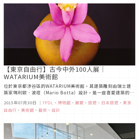
越多了啊 ...
【東京自由行】古今中外100人展｜
WATARIUM美術館
位於東京都涉谷區的WATARIUM美術館，其建築雕刻由瑞士建
築家瑪利歐．波塔（Mario Botta）設計，是一座喜愛建築的人
士一生會想造訪一次的美術館。目前正在舉辦的展覽是「古今中
2015年07月30日
｜
TPDL
、
博物館
、
展覽
、
旅遊
、
日本旅遊
、
東京
外100人展」。以WATARI-UM美術館的現代美術收藏為中心，
自由行
、
美術館
、
藝術
、
設計
展出115名藝術家的作品。參展作品範圍廣泛，包括裝置藝...