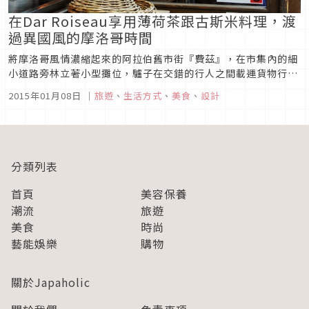
在Dar Roiseau享用薄荷茶跟古斯米料理，渡
過異國風的摩洛哥時間
將摩洛哥風情濃縮起來的阿拉伯舊市街『費茲』，在市集內的細
小道路旁林立著小型攤位，驢子在交錯的行人之間載運貨物行
李。從東京涉谷搭乘東急田園都市線，5分鐘的車程到達三軒茶
2015年01月08日
｜
旅遊
、
生活方式
、
美食
、
設計
屋，在車站附近一個名為『エコー仲見世』的小型商店街裡面，
呈現跟費茲一樣風情的是一間名為「Dar Roiseau」的摩洛哥餐
廳。摩洛哥料...
分類列表
首頁
美容保養
潮流
旅遊
美食
時尚
藝能娛樂
購物
關於Japaholic