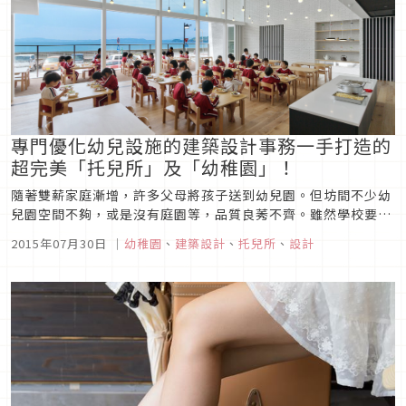
專門優化幼兒設施的建築設計事務一手打造的
超完美「托兒所」及「幼稚園」！
隨著雙薪家庭漸增，許多父母將孩子送到幼兒園。但坊間不少幼
兒園空間不夠，或是沒有庭園等，品質良莠不齊。雖然學校要考
量保護土地或是租金問題，但身為父母，還是希望能給子女更好
2015年07月30日
｜
幼稚園
、
建築設計
、
托兒所
、
設計
的教育環境。這次要介紹多家由「日比野設計+幼兒城」設計的
「托兒所」及「幼稚園」。這家公司以「優化幼兒設施的建築設
計事務所」的名號獲得...