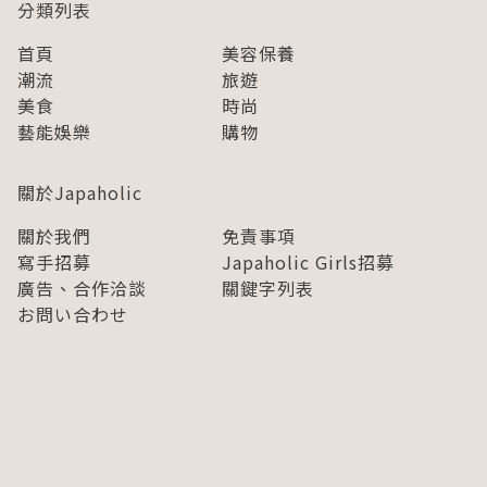
分類列表
首頁
美容保養
潮流
旅遊
美食
時尚
藝能娛樂
購物
關於Japaholic
關於我們
免責事項
寫手招募
Japaholic Girls招募
廣告、合作洽談
關鍵字列表
お問い合わせ