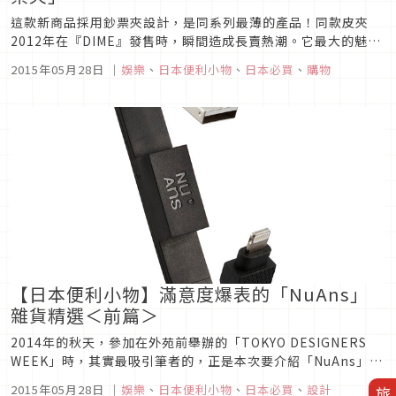
這款新商品採用鈔票夾設計，是同系列最薄的產品！同款皮夾
2012年在『DIME』發售時，瞬間造成長賣熱潮。它最大的魅力
名副其實，在於放入許多卡片後依然輕薄的收納力。煩惱每天使
2015年05月28日
｜
娛樂
、
日本便利小物
、
日本必買
、
購物
用的卡片越來越多，錢包變厚會讓褲子口袋鼓得很難看的各位，
這款皮夾會是你的好幫手！這次製作出來的最新品，實現了同系
列史上「最薄」的...
【日本便利小物】滿意度爆表的「NuAns」
雜貨精選＜前篇＞
2014年的秋天，參加在外苑前舉辦的「TOKYO DESIGNERS
WEEK」時，其實最吸引筆者的，正是本次要介紹「NuAns」的
產品，每一件都讓人好想擁有。雖然他與現有商品不同的設計讓
2015年05月28日
｜
娛樂
、
日本便利小物
、
日本必買
、
設計