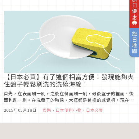
旅日優惠券
人購買慾大增，但相當可惜的是當時還只是處於發售預定的階
段，何時真正上市還情報不明。但是，現在終於公布「NuAns...
旅日地圖
【日本必買】有了這個相當方便！發現能夠夾
住盤子輕鬆刷洗的洗碗海綿！
首先，在表面刷一刷，之後在側面刷一刷，最後盤子的裡面、後
面也刷一刷。在洗盤子的時候，大概都是這樣的感覺吧。現在出
現了一項可以節省這些動作的夢幻產品，在海外網路
2015年05月18日
｜
娛樂
、
日本便利小物
、
日本必買
「Behance」中登場。由韓國首爾的工業設計師Nae-ra Yoon
先生所設計的產品， “像夾住盤子一般，輕輕刷兩下” 是一款
造型相當特殊的...