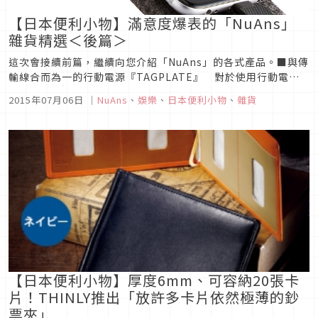
【日本便利小物】滿意度爆表的「NuAns」
雜貨精選＜後篇＞
這次會接續前篇，繼續向您介紹「NuAns」的各式產品。■與傳
輸線合而為一的行動電源『TAGPLATE』 對於使用行動電源
的人來說，傳輸線倒是一個頗為麻煩的東西。要是忘記帶傳輸
2015年07月06日
｜
NuAns
、
娛樂
、
日本便利小物
、
雜貨
線，行動電源就只是一個沒用的重盒子。為了防止這種疏忽的發
生，所以『TAGPLATE』一開始就把電源與Lightning傳輸線
合...
【日本便利小物】厚度6mm、可容納20張卡
片！THINLY推出「放許多卡片依然極薄的鈔
票夾」