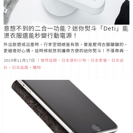
意想不到的二合一功能？迷你熨斗「Deti」能
燙衣服還能秒變行動電源！
外出旅遊或出差時，行李空間總是有限，要是壓得衣服皺皺的，
更破壞好心情，這時候就想到攜帶方便的迷你熨斗！不僅帶再多
衣服也不怕，也不用事先花費太多時間，若是遇到突發狀況，也
2019年11月17日
｜
推特話題
、
日本便利小物
、
日本家電
、
日本設
能快速撫平皺褶，今天要為大家介紹一款很厲害的迷你熨斗，不
計
、
日本話題
、
購物
但免插電、免加水，更狂的是還能兼作行動電源，令人意想不
到！圖片來源迷你熨斗兼...