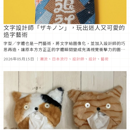
文字設計師「ザキノン」，玩出迷人又可愛的
造字藝術
字型／字體也是一門藝術，將文字給圖像化，並加入設計師的巧
思再造，讓原本方方正正的字體瞬間變成充滿視覺衝擊力的圖
像，這便是文字設計師為平凡無奇的文字所帶來的化學變化。本
2026年05月15日
｜
潮流
、
日本流行
、
設計師
、
設計
、
藝術
次文章要介紹一名文字設計師「ザキノン」，就讓我們一起來欣
賞他的字體作品吧！