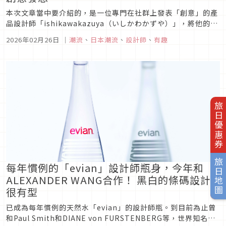
本次文章當中要介紹的，是一位專門在社群上發表「創意」的產
品設計師「ishikawakazuya（いしかわかずや）」，將他的創
意轉化為商品設計，看到他發表的創意構想，不禁會讓人驚呼原
2026年02月26日
｜
潮流
、
日本潮流
、
設計師
、
有趣
來生活當中可以有這麼多新奇有趣的產品點子。
旅日優惠券
旅日地圖
每年慣例的「evian」設計師瓶身，今年和
ALEXANDER WANG合作！ 黑白的條碼設計
很有型
已成為每年慣例的天然水「evian」的設計師瓶。到目前為止曾
和Paul Smith和DIANE von FURSTENBERG等，世界知名的