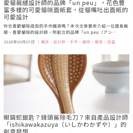
愛貓裁縫設計師的品牌「un peu」，花色豐
富多樣的可愛貓咪面紙套，從貓嘴吐出面紙的
可愛設計
你也喜歡貓咪造型的手作雜貨嗎？本次文章要來介紹一位擅長裁
縫、喜愛貓咪的設計師，所創立的品牌「un peu（アン
プ）」，該品牌專門推出手作服飾與貓咪相關手工雜貨，甚至由
2026年04月07日
｜
潮流
、
設計師
、
手作
、
貓咪
、
雜貨
、
扭蛋
品牌自創的貓咪面紙套還被廠商相中，合作推出了扭蛋製品，就
讓我們一起來認識un peu這個品牌吧！
眼鏡蛇飯匙？錘頭鯊除毛刀？來自產品設計師
「ishikawakazuya（いしかわかずや）」的
創意發想