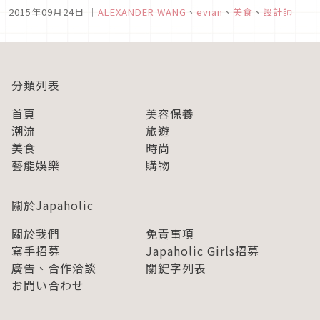
時裝設計師們合作。然後今年，實現合作的是紐約的人氣設計
2015年09月24日
｜
ALEXANDER WANG
、
evian
、
美食
、
設計師
師，ALEXANDER WANG！瓶身的設計已經公開了，非常有型
帥氣！ 這可能會很快就賣光也說不定。【ev...
分類列表
首頁
美容保養
潮流
旅遊
美食
時尚
藝能娛樂
購物
關於Japaholic
關於我們
免責事項
寫手招募
Japaholic Girls招募
廣告、合作洽談
關鍵字列表
お問い合わせ