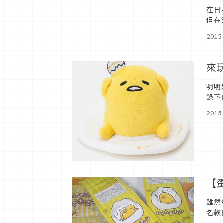
在日
但在
「蛋
201
來
明明
錄下
口了
201
【
雖然
名款
雖然