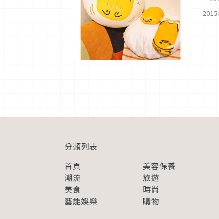
「t
201
分類列表
首頁
美容保養
潮流
旅遊
美食
時尚
藝能娛樂
購物