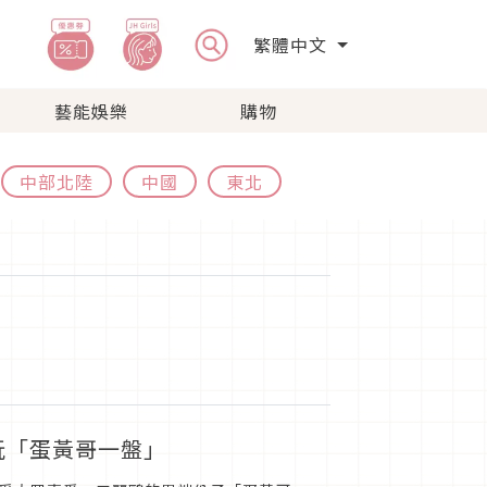
繁體中文
藝能娛樂
購物
中部北陸
中國
東北
玩「蛋黃哥一盤」