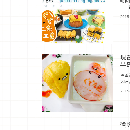
軟軟
……
RE
201
現
早
蛋黃
太旺
愈來
201
強