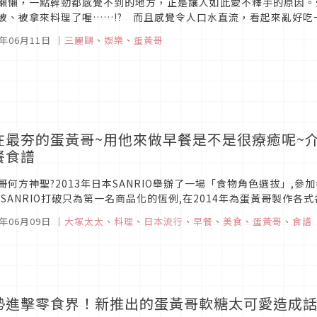
懶懶，一點幹勁都感覺不到的地方，正是讓人如此愛不釋手的原因。
被、被拿來料理了喔……!? 而且感覺令人口水直流，看起來亂好吃一把的
-MENT公司所製作！】現在為你介紹的是，製作超擬真的「Puchi Samp
5年06月11日
｜
三麗鷗
、
娛樂
、
蛋黃哥
在最夯的蛋黃哥~用他來做早餐是不是很療癒呢~
餐食譜
哥何方神聖?2013年日本SANRIO舉辦了一場「食物角色選拔」,參
,SANRIO打破只為第一名商品化的恆例,在2014年為蛋黃哥製作
愈旺,在日本推出的LINE貼圖馬上攻下第一名排名!現在NHK每天早...
5年06月09日
｜
大塚太太
、
料理
、
日本流行
、
早餐
、
美食
、
蛋黃哥
、
食譜
勢進擊零食界！新推出的蛋黃哥軟糖太可愛造成