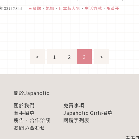
amago(蛋)」組合成的複合詞喔。蛋黃哥癱軟懶散、提不起勁的樣子,..
5年03月23日
｜
三麗鷗
、
妮娜
、
日本超人氣
、
生活方式
、
蛋黃哥
<
1
2
3
>
關於Japaholic
關於我們
免責事項
寫手招募
Japaholic Girls招募
廣告、合作洽談
關鍵字列表
お問い合わせ
看看更