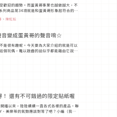
受歡迎的趨勢。而蛋黃哥事業也越做越大，不
哥系列商品第34項就是和蛋黃哥形象超符合的
的模樣總是會讓人忍不...
哥
、
陳虹妘
聲音變成蛋黃哥的聲音唷☆
不是很有趣呢。今天要為大家介紹的就是可以
這個玩偶，難以啟齒的話似乎都能藉由它說出
哥變聲錄音玩偶，雖然外表...
得！ 還有不可錯過的限定貼紙喔
畫開播以來，陸陸續續一直各式各樣的產品・聯
TTY、美樂蒂的氣勢應該對等了吧？小編（我）
」。無論是短篇動...