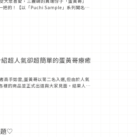
受大眾喜愛，三麗鷗的異端份子「蛋黃哥」
！【以「Puchi Sample」系列聞名的
l...
介紹超人氣卻超簡單的蛋黃哥療癒
加者高手如雲,蛋黃哥以第二名入選,但由於人氣
各式各樣的商品並正式出道與大家見面。結果人氣
話題♡