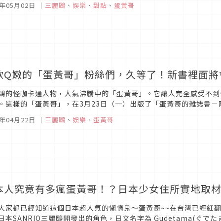
5年05月02日
｜
三麗鷗
、
娛樂
、
甜點
、
蛋黃哥
軟Q嫩的「蛋黃哥」粉絲們，久等了！新書裡面將
鷗的怪咖卡通人物，人氣沸騰中的「蛋黃哥」。它讓人完全感受不到
。這樣的「蛋黃哥」，在3月23日（一）出版了「蛋黃哥的雜誌書－附加蛋黃哥
l Gutetama Figure Mook)）呢。【非常「活生...
5年04月22日
｜
三麗鷗
、
娛樂
、
蛋黃哥
本人究竟有多瘋蛋黃哥！？日本少女住所實地取
大家都已經知道這個日本超人氣的懶惰鬼～蛋黃哥~~在台灣已經紅翻了
日本SANRIO三麗鷗開發出的角色，日文名字為 Gudetama(ぐでた