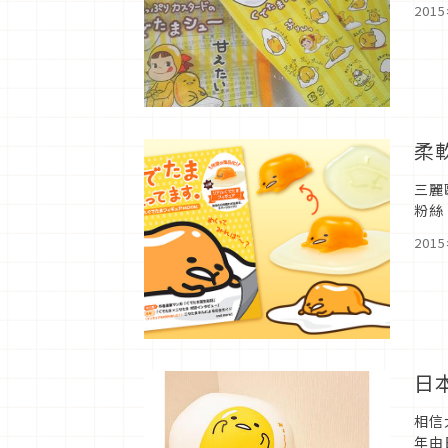
201
柔
三麗
粉絲
Rea
201
日
相信
年由