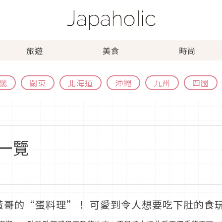
旅遊
美食
時尚
畿
關東
北海道
沖繩
九州
四國
一覽
黃哥的“蛋料理”！ 可愛到令人想要吃下肚的食