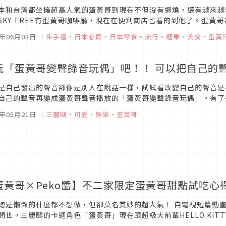
本和台灣都坐擁超高人氣的蛋黃哥到現在不但沒有退燒，還有越來越
SKY TREE有蛋黃哥咖啡廳，現在在便利商店也看的到他了。蛋黃
黃哥軟糖」。一包裡總共有五種造型的蛋黃哥，在吃下肚之前，那可愛
5年06月03日
｜
伴手禮
、
日本必買
、
日本零食
、
流行
、
糖果
、
美食
、
蛋黃
玩「蛋黃哥變聲錄音玩偶」吧！！ 可以把自己的
是自己發出的聲音卻像是別人在說話一樣，試試看改變自己的聲音是
自己的聲音再變成蛋黃哥聲音播放的「蛋黃哥變聲錄音玩偶」。有了
呢。【看似懶洋洋沒幹勁的蛋黃哥】三麗鷗在今年5月20日起開賣蛋黃
5年05月21日
｜
三麗鷗
、
可愛
、
娛樂
、
蛋黃哥
蛋黃哥×Peko醬】不二家限定蛋黃哥甜點試吃心
總是懶懶的什麼都不想做，但卻莫名其妙的超人氣！ 自電視短篇動
問世。三麗鷗的卡通角色「蛋黃哥」現在跟超級大前輩HELLO KI
是男性，但從小就超喜歡雞蛋料理，本人從去年開始就超喜歡「蛋黃哥