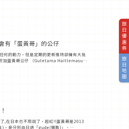
旅日優惠券
會有「蛋黃哥」的公仔
任何的動力，但是定期的更新推特卻擁有大批
旅日地圖
公仔 （Gutetama Haittemasu.
材！
,在日本也不用說了，超紅!!蛋黃哥是2013
ま)，是分別由日語「gude(懶散)」、