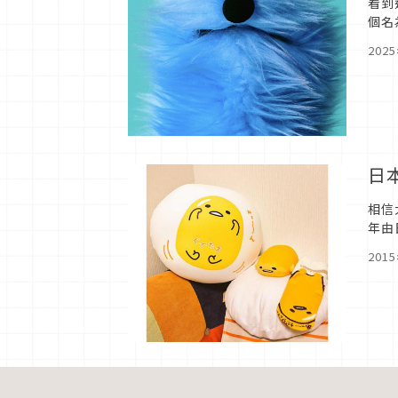
看到
個名
近幾
202
日
相信
年由
「t
201