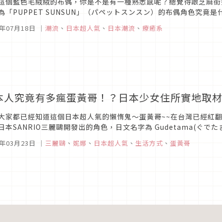
這個藍色毛絨絨的布偶，你是不是有一種熟悉感呢？總覺得跟芝麻街
為「PUPPET SUNSUN」（パペットスンスン）的布偶角色究
年深受Z世代族群喜愛的人氣角色。
5年07月18日
｜
潮流
、
日本超人氣
、
日本潮流
、
療癒系
本人究竟有多瘋蛋黃哥！？日本少女住所實地取
大家都已經知道這個日本超人氣的懶惰鬼～蛋黃哥~~在台灣已經紅翻了
日本SANRIO三麗鷗開發出的角色，日文名字為 Gudetama(ぐでた
amago(蛋)」組合成的複合詞喔。蛋黃哥癱軟懶散、提不起勁的樣子,..
5年03月23日
｜
三麗鷗
、
妮娜
、
日本超人氣
、
生活方式
、
蛋黃哥