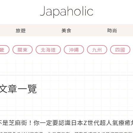
旅遊
美食
時尚
畿
關東
北海道
沖繩
九州
四國
文章一覽
不是芝麻街！你一定要認識日本Z世代超人氣療癒角色「