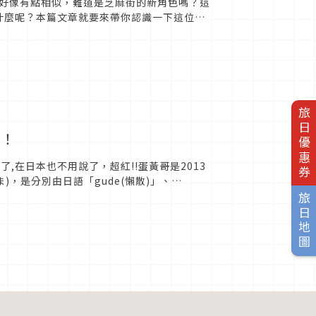
好像有點相似，難道是芝麻街的新角色嗎？這
竟是什麼呢？本篇文章就要來帶你認識一下這位在
旅日優惠券
材！
,在日本也不用說了，超紅!!蛋黃哥是2013
ま)，是分別由日語「gude(懶散)」、
.
旅日地圖