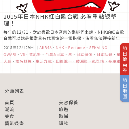
2015年日本NHK紅白歌合戰 必看重點總整
理！
每年的12/31，對於喜歡日本音樂的樂迷們來說，NHK的紅白歌
合戰可以說是相當具有代表性的一個指標，沒看無法迎接新年
啊！這次的主題LOGO，可是由日本男演員，田邊誠一所設計
2015年12月29日
｜
AKB48
、
NHK
、
Perfume
、
SEKAI NO
旅日優惠券
的。光是由田邊畫伯設計LOGO就可以讓這次的紅白話題性增添
OWARI
、
V6
、
傑尼斯
、
台灣&日本
、
嵐
、
日本偶像
、
日本話題
、
星際
不少～接下來就讓我們一一向大家介紹吧！
大戰
、
椎名林檎
、
生活方式
、
田邊誠一
、
綾瀨遙
、
船梨精
、
長澤雅美
旅日地圖
分類列表
首頁
美容保養
潮流
旅遊
美食
時尚
藝能娛樂
購物