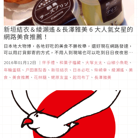
新垣結衣＆綾瀨遙＆長澤雅美 6 大人氣女星的
網路美食推薦！
日本地大物博，各地好吃的美食不勝枚舉，還好現在網路發達，
可以用訂貨郵寄的方式，不用人到現場也可以吃到日日夜夜思念
的人氣地方美食，這個就是「訂貨採購」。
2016年01月12日
｜
伴手禮
、
和菓子福藏
、
大塚太太
、
山椒小魚乾
、
年輪蛋糕
、
戸田惠梨香
、
新垣結衣
、
日本必吃
、
柴崎幸
、
綾瀨遙
、
美
食
、
美食推薦
、
花林糖
、
蛯原友里
、
起司布丁
、
長澤雅美