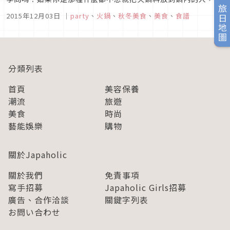
旅日地圖
本篇重點可要好好學起來了！其實用點小訣竅，火鍋擺盤也能變
2015年12月03日
｜
party
、
火鍋
、
秋冬美食
、
美食
、
食譜
得美美的！今天就帶大家來看能夠提升女子力的美麗鍋物擺盤秘
招吧！
分類列表
首頁
美容保養
潮流
旅遊
美食
時尚
藝能娛樂
購物
關於Japaholic
關於我們
免責事項
寫手招募
Japaholic Girls招募
廣告、合作洽談
關鍵字列表
お問い合わせ