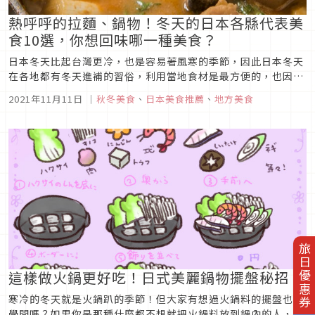
熱呼呼的拉麵、鍋物！冬天的日本各縣代表美
食10選，你想回味哪一種美食？
日本冬天比起台灣更冷，也是容易著風寒的季節，因此日本冬天
在各地都有冬天進補的習俗，利用當地食材是最方便的，也因此
發展出各地不同的代表美食。現在，就來看看由旅遊網站
2021年11月11日
｜
秋冬美食
、
日本美食推薦
、
地方美食
『JALAN』介紹的各縣市冬季代表美食吧！
旅日優惠券
這樣做火鍋更好吃！日式美麗鍋物擺盤秘招
寒冷的冬天就是火鍋趴的季節！但大家有想過火鍋料的擺盤也有
學問嗎？如果你是那種什麼都不想就把火鍋料放到鍋內的人，那