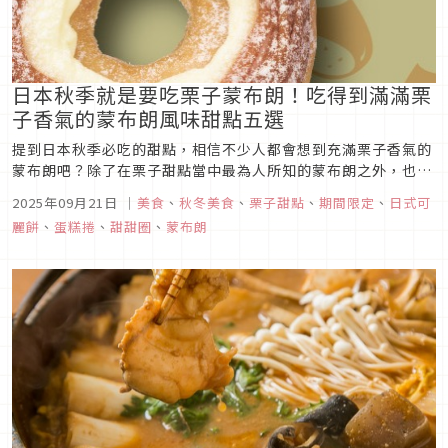
日本秋季就是要吃栗子蒙布朗！吃得到滿滿栗
子香氣的蒙布朗風味甜點五選
提到日本秋季必吃的甜點，相信不少人都會想到充滿栗子香氣的
蒙布朗吧？除了在栗子甜點當中最為人所知的蒙布朗之外，也有
不少店家會特地推出蒙布朗風味的甜點，像是把栗子鮮奶油擠在
2025年09月21日
｜
美食
、
秋冬美食
、
栗子甜點
、
期間限定
、
日式可
甜甜圈上，抑或是在可麗餅上擠上滿滿的栗子鮮奶油，打造出吃
麗餅
、
蛋糕捲
、
甜甜圈
、
蒙布朗
得到蒙布朗滋味的各式甜品。這次文章特別選出五款擁有蒙布朗
風味的期間限定甜點，...