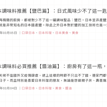
本調味料推薦【鹽巴篇】：日式風味少不了這一
再精簡的廚房，都絕對少不了這一罐調味聖品：鹽巴。日本並非產鹽
就是非常知名的日本國產鹽。除此之外日本對於鹽的加工技術也是一
們一起來看看哪些必買推薦的日本鹽巴有哪些吧！沖繩雪鹽120g圖片
1年03月05日
｜
口袋日本
、
日本料理
、
日本美食
、
美食
本調味料必買推薦【醬油篇】：廚房有了這一瓶
天候不佳國外又疫情肆虐，遇上這樣的時節不只出不了國，連家門都
日子。而且特別是喜愛日本料理的朋友，無論是想做親子丼、壽喜燒
。以下這幾樣來自日本的精選醬油，都有機會成為廚房裡的好幫手，你
1年03月04日
｜
口袋日本
、
日本料理
、
美食
、
醬油