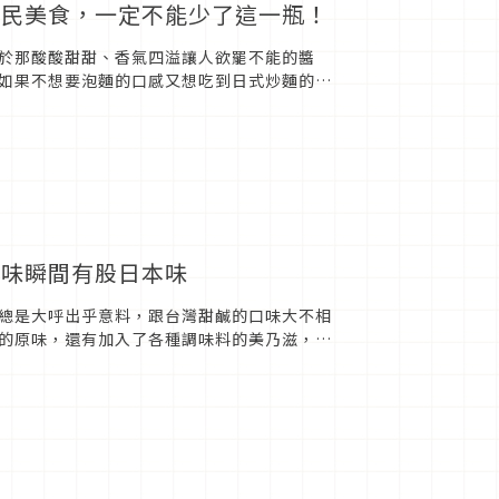
國民美食，一定不能少了這一瓶！
於那酸酸甜甜、香氣四溢讓人欲罷不能的醬
如果不想要泡麵的口感又想吃到日式炒麵的
「配菓PECOPEC...
滋味瞬間有股日本味
總是大呼出乎意料，跟台灣甜鹹的口味大不相
的原味，還有加入了各種調味料的美乃滋，讓
魚燒、廣島燒等，甚至可以作...