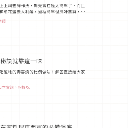
上上網查詢作法，驚覺實在是太簡單了，而且
和蔥花鹽義大利麵，過程簡單但風味無窮，通
食譜
味秘訣就靠這一味
吃道地的壽喜燒的比例做法！解答直接給大家
日本食譜
、
粉好吃
己在家料理東西軍的必備湯底