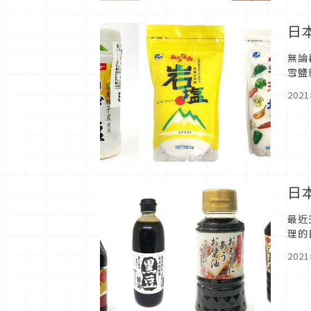
日
無論
雪鹽
讓我
202
日
最近
理的
夥伴
202