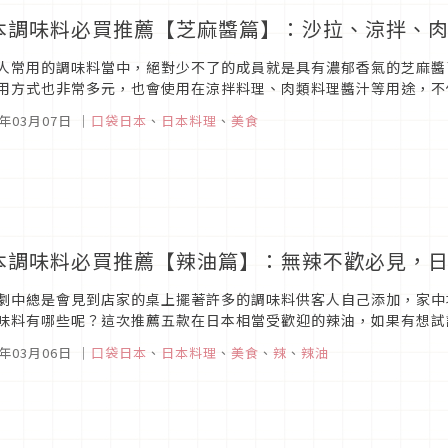
本調味料必買推薦【芝麻醬篇】：沙拉、涼拌、
人常用的調味料當中，絕對少不了的成員就是具有濃郁香氣的芝麻醬
用方式也非常多元，也會使用在涼拌料理、肉類料理醬汁等用途，不
別有白、黑、金三種，各自有特別的香氣，且口味選擇非常豐富，不論是洋
1年03月07日
｜
口袋日本
、
日本料理
、
美食
本調味料必買推薦【辣油篇】：無辣不歡必見，
劇中總是會見到店家的桌上擺著許多的調味料供客人自己添加，家中
味料有哪些呢？這次推薦五款在日本相當受歡迎的辣油，如果有想試
 大蒜微辣辣油圖片來源桃屋的這款「看起來很辣但其實不辣，其實有一
1年03月06日
｜
口袋日本
、
日本料理
、
美食
、
辣
、
辣油