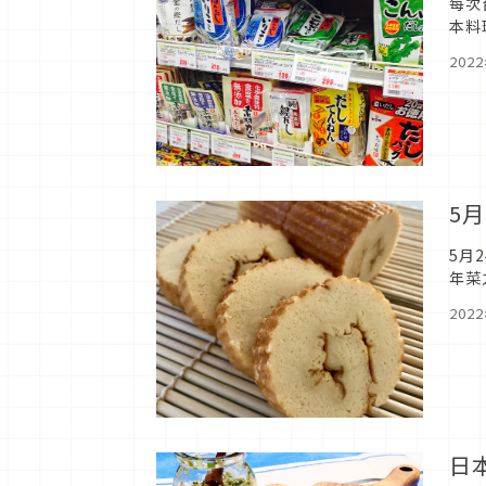
每次
本料
的相
202
5
5月
年菜
202
日