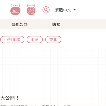
繁體中文
藝能娛樂
購物
中部北陸
中國
東北
享大公開！