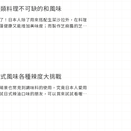
肉類料理不可缺的和風味
了！日本人除了用來搭配生菜沙拉外，在料理
僅健康又能增加美味度；而製作芝麻醬的芝麻
蔥、黑醋、醬油.......
日式風味各種辣度大挑戰
場景也常見到調味料的使用，究竟日本人愛用
試日式辣油口味的朋友，可以買來試試看喔。
點小辣」的大蒜辣油，不僅...