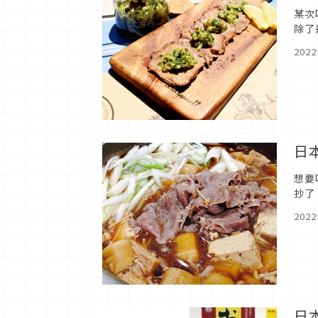
某次
除了
通在
202
日
想要
抄了
202
日