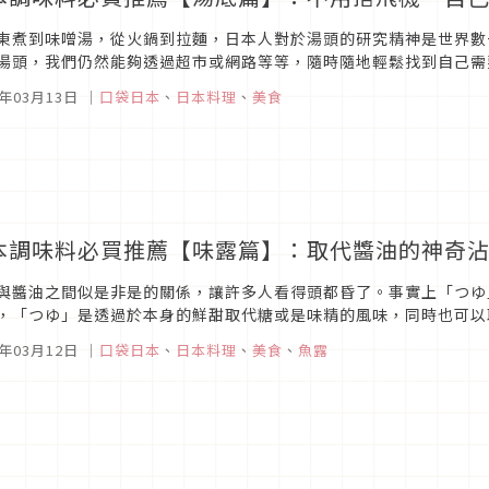
東煮到味噌湯，從火鍋到拉麵，日本人對於湯頭的研究精神是世界數
湯頭，我們仍然能夠透過超市或網路等等，隨時隨地輕鬆找到自己需
灣也買得到的湯底，立刻來看看有沒有各位的廚房裡缺少的那一樣吧！網印
1年03月13日
｜
口袋日本
、
日本料理
、
美食
本調味料必買推薦【味露篇】：取代醬油的神奇
與醬油之間似是非是的關係，讓許多人看得頭都昏了。事實上「つゆ
，「つゆ」是透過於本身的鮮甜取代糖或是味精的風味，同時也可以
良，所以通常添加許多海鮮元素。日本常常以日本味露代替醬油，也是
1年03月12日
｜
口袋日本
、
日本料理
、
美食
、
魚露