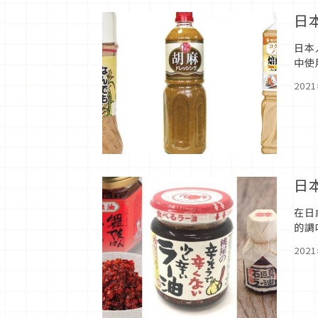
日
日本
中使
也分
202
日
在日
的調
桃屋
202