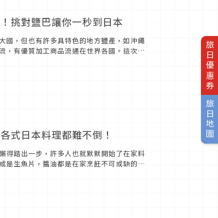
匙！挑對鹽巴讓你一秒到日本
大國，但也有許多具特色的地方鹽產，如沖繩
旅日優惠券
流，有優質加工商品流通在世界各國。這次就
來源來自沖繩宮古島，特殊...
旅日地圖
，各式日本料理都難不倒！
懶得踏出一步，許多人也就默默開始了在家料
或是生魚片，醬油都是在家烹飪不可或缺的好
一定要知道！無添加純生醬油...