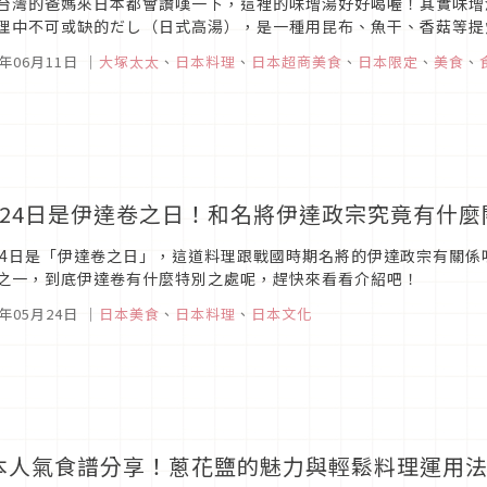
台灣的爸媽來日本都會讚嘆一下，這裡的味增湯好好喝喔！其實味增
理中不可或缺的だし（日式高湯），是一種用昆布、魚干、香菇等提
關產品，許多日式料理只要加一點就風味無窮。
2年06月11日
｜
大塚太太
、
日本料理
、
日本超商美食
、
日本限定
、
美食
、
月24日是伊達卷之日！和名將伊達政宗究竟有什麼
24日是「伊達卷之日」，這道料理跟戰國時期名將的伊達政宗有關
之一，到底伊達卷有什麼特別之處呢，趕快來看看介紹吧！
2年05月24日
｜
日本美食
、
日本料理
、
日本文化
本人氣食譜分享！蔥花鹽的魅力與輕鬆料理運用