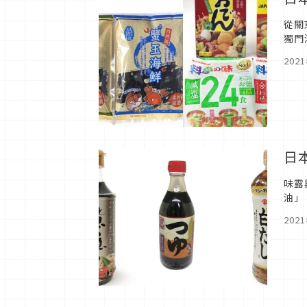
從關
獨門
且台
202
日
味露
油」
術精
202