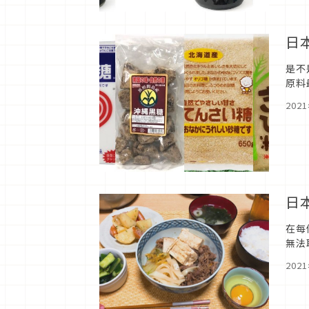
日
是不
原料
灣沒
202
日
在每
無法
調查
202