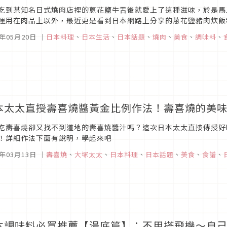
吃到某知名日式燒肉店裡的蔥花鹽牛舌後就愛上了這種滋味，於是馬
運用在肉品上以外，最近更是看到日本網路上分享的蔥花鹽豬肉炊飯
這裡一併跟大家分享囉。
2年05月20日
｜
日本料理
、
日本生活
、
日本話題
、
燒肉
、
美食
、
調味料
、
本太太直授壽喜燒醬黃金比例作法！壽喜燒的美
吃壽喜燒卻又找不到道地的壽喜燒醬汁嗎？這次日本太太直接傳授好
！詳細作法下面有說明，學起來吧
2年03月13日
｜
壽喜燒
、
大塚太太
、
日本料理
、
日本話題
、
美食
、
食譜
、
本調味料必買推薦【湯底篇】：不用搭飛機～自