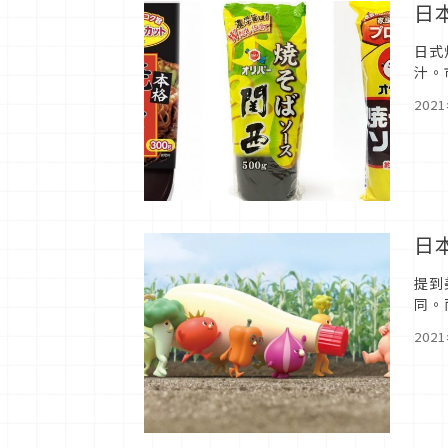
日
日式
汁。
話，
202
日
提到
同。
大家
202