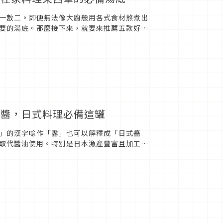
一數二。即便無法像大廚般用各式食材熬煮出
要的湯底。那麼接下來，就要來推薦五款好用
 昆布關東煮湯粉/ S...
沾醬，日式料理必備這罐
」的漢字唸作「露」也可以解釋成「日式醬
取代醬油使用。特別是日本漁產豐富且加工技
大家熟悉的日本味，今天就來看...