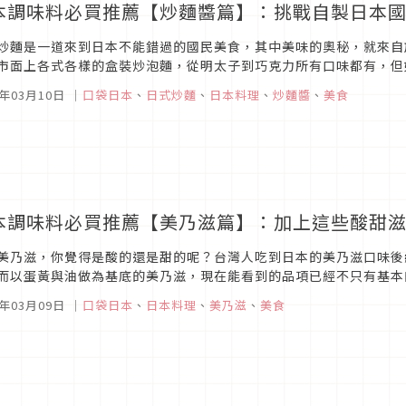
本調味料必買推薦【炒麵醬篇】：挑戰自製日本
炒麵是一道來到日本不能錯過的國民美食，其中美味的奧秘，就來自
市面上各式各樣的盒裝炒泡麵，從明太子到巧克力所有口味都有，但
不如就買瓶醬汁來自己試做看看吧！Oliver 燒炒麵醬（關西風）圖片出自
1年03月10日
｜
口袋日本
、
日式炒麵
、
日本料理
、
炒麵醬
、
美食
本調味料必買推薦【美乃滋篇】：加上這些酸甜
美乃滋，你覺得是酸的還是甜的呢？台灣人吃到日本的美乃滋口味後
而以蛋黃與油做為基底的美乃滋，現在能看到的品項已經不只有基本
在選購日本美乃滋的時候能有更多種選擇；且應用的範圍也不侷限在章
1年03月09日
｜
口袋日本
、
日本料理
、
美乃滋
、
美食