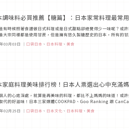
本調味料必買推薦【糖篇】：日本家常料理最常
是有時候照著食譜做日式料理或是日式甜點卻總覺得少一味呢？或許
最大宗同樣都是使用甘蔗，但是擁有悠久製糖歷史的日本，所有的甘
有的特有糖類。這次介紹五種日本人家中常用的砂糖種類給大家，如果
1年03月03日
｜
口袋日本
、
日本料理
、
美食
本家庭料理美味排行榜！日本人票選出心中充滿
個人的心底深處，就算是再美味的料理，都比不上媽媽的味道！或許
取代的好滋味！日本三家媒體COOKPAD、Goo Ranking 跟 C
中能夠看見日本人心目中的家常菜色究竟是什麼？這些雖然不是大家來到
1年02月25日
｜
口袋日本
、
日本文化
、
日本料理
、
美食