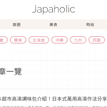
旅遊
美食
時尚
畿
關東
北海道
沖繩
九州
四國
章一覽
本超市高湯調味包介紹！日本式萬用高湯作法分