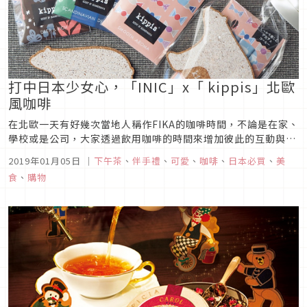
打中日本少女心，「INIC」x「 kippis」北歐
風咖啡
在北歐一天有好幾次當地人稱作FIKA的咖啡時間，不論是在家、
學校或是公司，大家透過飲用咖啡的時間來增加彼此的互動與溝
通，因此咖啡是生活中不可或缺的存在。日本的咖啡品牌
2019年01月05日
｜
下午茶
、
伴手禮
、
可愛
、
咖啡
、
日本必買
、
美
「INIC」標榜5秒鐘就可以喝到一杯純正手沖咖啡，這次和北歐
食
、
購物
生活風格品牌「 kippis」合作，推出了五種不同深淺焙的風味
咖啡，在家只...