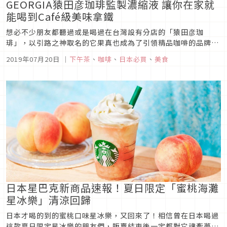
GEORGIA猿田彦珈琲監製濃縮液 讓你在家就
能喝到Café級美味拿鐵
想必不少朋友都聽過或是喝過在台灣設有分店的「猿田彦珈
琲」，以引路之神取名的它果真也成為了引領精品咖啡的品牌之
一，在日本「GEORGIA」腦筋動得相當快的推出三款由「猿田
2019年07月20日
｜
下午茶
、
咖啡
、
日本必買
、
美食
彦珈琲」監製的咖啡濃縮液，既省時又節約，在家隨時就能喝到
好好喝的拿鐵，喜歡咖啡的朋友請務必囤貨起來！猿田彦珈琲監
製！GEORGIA咖...
日本星巴克新商品速報！夏日限定「蜜桃海灘
星冰樂」清涼回歸
日本才喝的到的蜜桃口味星冰樂，又回來了！相信曾在日本喝過
這款夏日限定星冰樂的朋友們，販賣結束後一定都對它魂牽夢