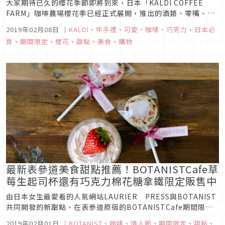
大家期待已久的櫻花季節即將到來，日本「KALDI COFFEE
FARM」咖啡農場櫻花季已經正式展開，推出的酒類、零嘴、咖
啡包滿滿都是粉嫩櫻花，充滿春天氣息。今天要來介紹幾款日本
2019年02月08日
｜
KALDI
、
伴手禮
、
可愛
、
咖啡
、
巧克力
、
日本必
「KALDI」嚴選的櫻花相關食品，限時限量推出，喜歡櫻花的朋
買
、
期間限定
、
櫻花
、
甜點
、
美食
、
購物
友們趕快來看看有哪些推薦的吧！
最新表參道美食甜點推薦！BOTANISTCafe草
莓生起司杯還有巧克力棉花糖拿鐵限定販售中
由日本女生最愛看的人氣網站LAURIER PRESS與BOTANIST
共同開發的新甜點，在表參道原宿的BOTANISTCafe期間限定
登場囉！趁著2月到東京玩耍，可不要錯過前往品嘗這難得的可
2019年02月01日
｜
BOTANIST
、
咖啡
、
情人節
、
期間限定
、
甜點
、