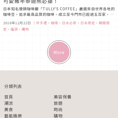
可愛豬年泰迪熊必搶！
日本知名連鎖咖啡廳「TULLY'S COFFEE」嚴選來自世界各地的
咖啡豆，追求最高品質的咖啡，成立至今門市已超過五百家，遍
布全日本。「TULLY'S COFFEE」2019年福袋共推出了三種價
2018年12月22日
｜
伴手禮
、
咖啡
、
日本必買
、
日本限定
、
期間限
位提供給消費者做選擇，內含嚴選咖啡粉、豬年泰迪熊以及精緻
定
、
福袋
、
購物
托特包，一起來看看2019年福袋的介紹吧！
More
分類列表
首頁
美容保養
潮流
旅遊
美食
時尚
藝能娛樂
購物