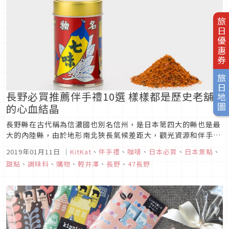
旅日優惠券
旅日地圖
長野必買推薦伴手禮10選 樣樣都是歷史老舖
的心血結晶
長野縣在古代稱為信濃國也別名信州，是日本第四大的縣也是最
大的內陸縣，由於地形南北狹長氣候差距大，觀光資源和伴手禮
的種類也非常多元。大家所熟知的避暑聖地輕井澤、有猴子泡湯
2019年01月11日
｜
KitKat
、
伴手禮
、
咖啡
、
日本必買
、
日本景點
、
的野猿公園、動畫《你的名字舞台的諏訪湖、人間仙境上高地等
甜點
、
調味料
、
購物
、
輕井澤
、
長野
、
47長野
知名景點，其實都在長野縣的境內唷！說到長野必買的伴手禮大
家可能只會想到輕井澤...