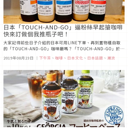
日本「TOUCH-AND-GO」逼粉絲早起搶咖啡
快來訂做個我推瓶子吧！
大家記得前些日子介紹的日本可用LINE下單、再到置物櫃自取
的「TOUCH-AND-GO」咖啡廳嗎？「TOUCH-AND-GO」於六
月份正式開幕，為主打可訂做咖啡自行取貨的新型態咖啡廳。除
2019年08月23日
｜
下午茶
、
咖啡
、
日本文化
、
日本話題
、
潮流
了周遭上班族補充咖啡因省時省力，同時也吸引各界粉絲為自己
心愛偶像訂製咖啡，大批消費者在SNS分享心得後使得「TOU...