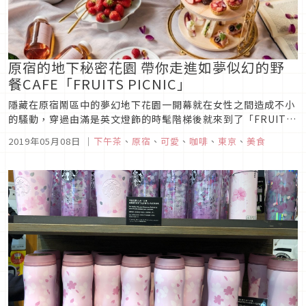
原宿的地下秘密花園 帶你走進如夢似幻的野
餐CAFE「FRUITS PICNIC」
隱藏在原宿鬧區中的夢幻地下花園一開幕就在女性之間造成不小
的騷動，穿過由滿是英文燈飾的時髦階梯後就來到了「FRUITS
PICNIC」為大家所打造的野餐仙境，打破以往非要在戶外的概
2019年05月08日
｜
下午茶
、
原宿
、
可愛
、
咖啡
、
東京
、
美食
念，在這裡365日無論刮風下雨或是酷熱嚴寒都能開心舒適的野
餐，現在就一起來探訪日本女性間最具話題的祕密地點吧！圖片
來源新型...