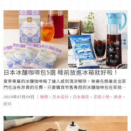
商...
日本冰釀咖啡包5選 睡前放進冰箱就好啦！
夏季專屬的冰釀咖啡喝了讓人感到清涼暢快，無需在酷暑走出家
門也沒有昂貴的花費，只要購買市售專用的冰釀咖啡包在家就能
輕鬆地享受美好滋味，這次將為大家推薦5款在日本能夠買到且
2019年07月04日
｜
咖啡
、
日本設計
、
日本雜貨
、
涼感小物
、
美食
、
包裝都很可愛的冰釀咖啡商品，喜愛咖啡的朋友可別忘了採購幾
飲料
包回家唷！KALDI •「Water Drip COFFEE」圖片來源使用
日...