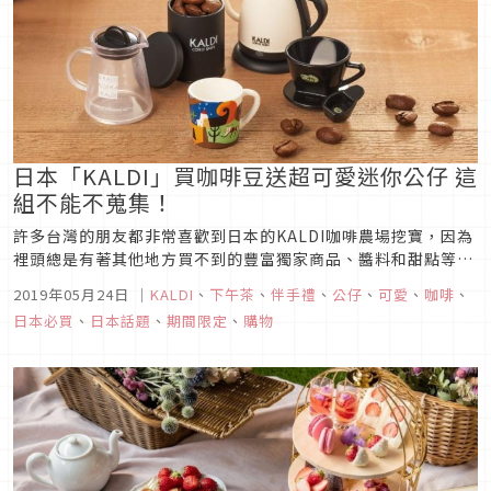
日本「KALDI」買咖啡豆送超可愛迷你公仔 這
組不能不蒐集！
許多台灣的朋友都非常喜歡到日本的KALDI咖啡農場挖寶，因為
裡頭總是有著其他地方買不到的豐富獨家商品、醬料和甜點等
等，每每都能帶回不一樣新奇有趣的驚喜，但這次我們想為大家
2019年05月24日
｜
KALDI
、
下午茶
、
伴手禮
、
公仔
、
可愛
、
咖啡
、
介紹的並不是店內相關的熱賣產品，而是讓日本人也大喊超可愛
日本必買
、
日本話題
、
期間限定
、
購物
的滿額贈「咖啡用具迷你公仔」，數量有限想要可得趕緊跟上！
圖片來源 ...