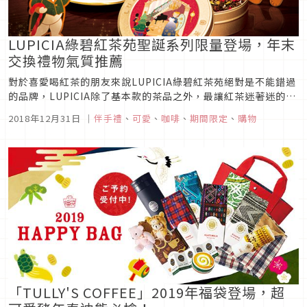
LUPICIA綠碧紅茶苑聖誕系列限量登場，年末
交換禮物氣質推薦
對於喜愛喝紅茶的朋友來說LUPICIA綠碧紅茶苑絕對是不能錯過
的品牌，LUPICIA除了基本款的茶品之外，最讓紅茶迷著迷的就
是那地域限定販售以及期間限定推出的各種限定商品。2018年
2018年12月31日
｜
伴手禮
、
可愛
、
咖啡
、
期間限定
、
購物
已經接近尾聲，還不知道年末交換禮物要買什麼的朋友，選購
LUPICIA綠碧紅茶苑的聖誕系列茶品準沒錯！
「TULLY'S COFFEE」2019年福袋登場，超