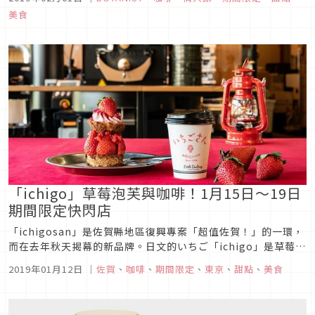
愛甜點！還可以順便在一樓購入日本超人氣品牌BOTANIST的店
美食
舖限定香味洗髮精！目前店內提前出現超美的櫻花可以...
「ichigo」草莓泡芙與咖啡！1月15日～19日
期間限定快閃店
「ichigosan」是佐賀縣地區復興專案「超值佐賀！」的一環，
而在去年秋天揭幕的新品牌。日文的いちご「ichigo」是草莓的
意思，而「ichigosan」就是「草莓先生/小姐」的意思囉！
2019年01月12日
｜
佐賀
、
咖啡
、
期間限定
、
東京
、
甜點
、
美食
2019年的「ichigosan」新活動是充滿豪華露營氣氛的草莓咖
啡廳，將在日本「草莓日」1月15日(星期二)開...