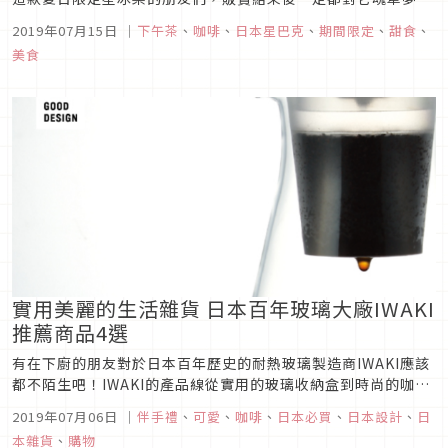
縈，期待能夠再相見。2019年7月19日，日本星巴克將推出新款
2019年07月15日
｜
下午茶
、
咖啡
、
日本星巴克
、
期間限定
、
甜食
、
蜜桃星冰樂「PEACH on the Beach」，並同時推出蜜桃甜點
美食
和帶有夏日氣氛的新週邊商品！圖片來源新甜品「PEACH o...
實用美麗的生活雜貨 日本百年玻璃大廠IWAKI
推薦商品4選
有在下廚的朋友對於日本百年歷史的耐熱玻璃製造商IWAKI應該
都不陌生吧！IWAKI的產品線從實用的玻璃收納盒到時尚的咖啡
用具都有，種類相當多元。且身為日本第一間民營的玻璃製造
2019年07月06日
｜
伴手禮
、
可愛
、
咖啡
、
日本必買
、
日本設計
、
日
商，所有產品更集品質、設計、技術於一身，也屢屢榮獲設計大
本雜貨
、
購物
獎GOOD DESIGN的肯定呢！這次推薦4樣實用又好看的IWAKI