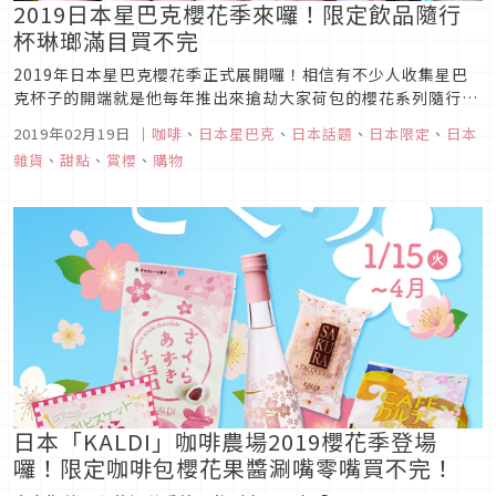
2019日本星巴克櫻花季來囉！限定飲品隨行
杯琳瑯滿目買不完
2019年日本星巴克櫻花季正式展開囉！相信有不少人收集星巴
克杯子的開端就是他每年推出來搶劫大家荷包的櫻花系列隨行杯
吧？每年2月鎖定日本星巴克的新品情報已經成為杯控們的例行
2019年02月19日
｜
咖啡
、
日本星巴克
、
日本話題
、
日本限定
、
日本
公事，而除了粉嫩櫻花杯，星巴克也同步推出了期間限定的飲料
雜貨
、
甜點
、
賞櫻
、
購物
與餐點，趕快來瞧瞧今年有哪些必吃必買的商品吧！
日本「KALDI」咖啡農場2019櫻花季登場
囉！限定咖啡包櫻花果醬涮嘴零嘴買不完！