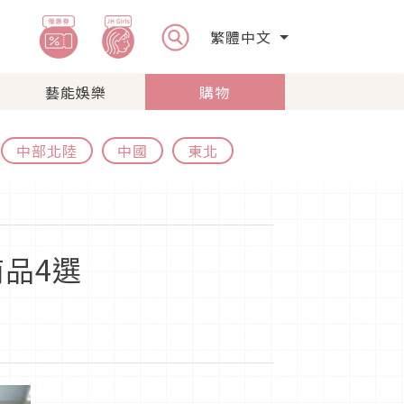
繁體中文
藝能娛樂
購物
中部北陸
中國
東北
商品4選