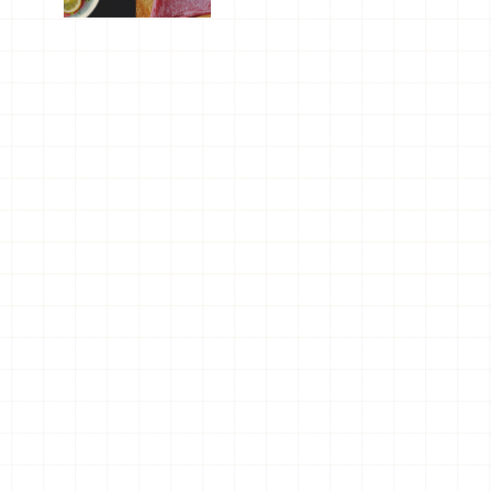
屬美食體
驗！