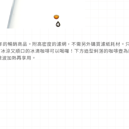
過10年的暢銷商品。附高密度的濾網，不需另外購買濾紙耗材。
有冰涼又順口的冰滴咖啡可以喝囉！下方造型俐落的咖啡壺為
微波加熱再享用。