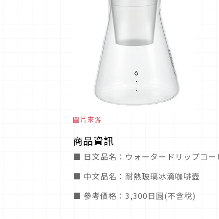
圖片來源
商品資訊
■ 日文品名：ウォータードリップコー
■ 中文品名：耐熱玻璃冰滴咖啡壺
■ 參考價格：3,300日圓(不含稅)