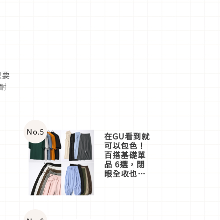
只要
耐
No.
5
在GU看到就
可以包色！
百搭基礎單
品 6選，閉
眼全收也不
心疼