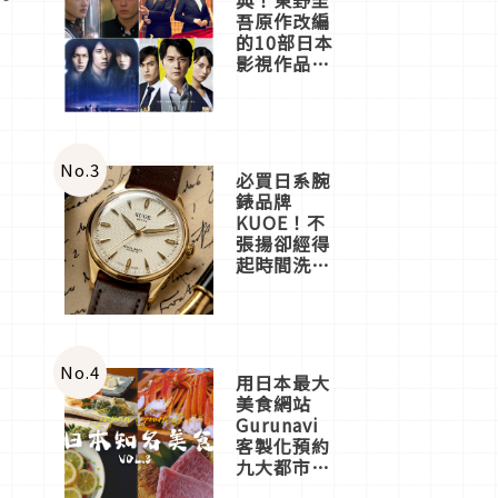
吾原作改編
的10部日本
影視作品推
薦
No.
3
必買日系腕
錶品牌
KUOE！不
張揚卻經得
起時間洗鍊
的經典之作
五選
No.
4
用日本最大
美食網站
Gurunavi
客製化預約
九大都市餐
廳，打造專