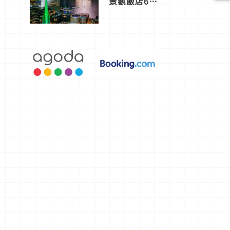
景觀飯店6
選，讓你不
用人擠人悠
閒欣賞