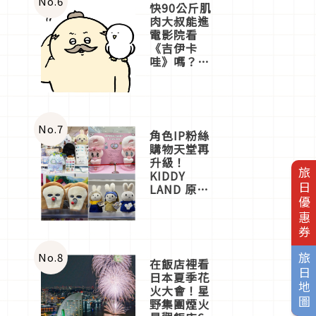
No.
6
快90公斤肌
肉大叔能進
電影院看
《吉伊卡
哇》嗎？日
本重金屬樂
團「打首」
會長與
nagano老師
一同給出了
No.
7
角色IP粉絲
答案
購物天堂再
升級！
旅日優惠券
KIDDY
LAND 原宿
店吉伊卡哇
迎客，新開
幕
OMOKADO
店3分即達
No.
8
旅日地圖
在飯店裡看
日本夏季花
火大會！星
野集團煙火