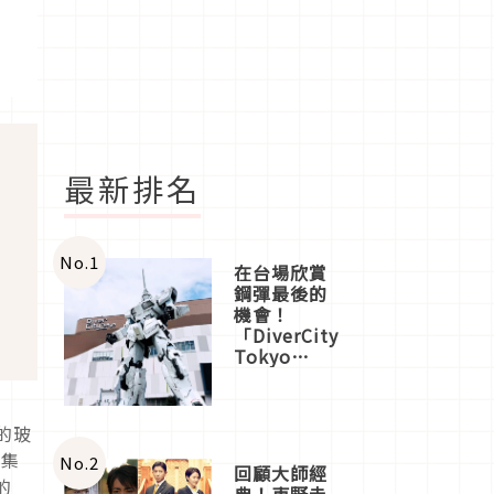
最新排名
No.
1
在台場欣賞
鋼彈最後的
機會！
「DiverCity
Tokyo
Plaza」搭
船、購物、
美食及夜
的玻
景，一次全
更集
體驗
No.
2
回顧大師經
的
典！東野圭