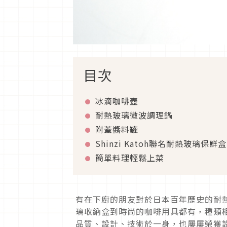
目次
冰滴咖啡壺
耐熱玻璃微波調理鍋
附蓋醬料罐
Shinzi Katoh聯名耐熱玻璃保鮮盒
簡單料理輕鬆上菜
有在下廚的朋友對於日本百年歷史的耐熱玻
璃收納盒到時尚的咖啡用具都有，種類
品質、設計、技術於一身，也屢屢榮獲設計