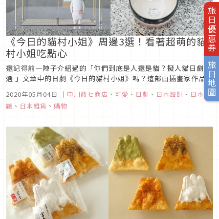
旅日優惠券
《今日的貓村小姐》周邊3選！看著超萌的貓
村小姐吃點心
旅日地圖
還記得前一陣子介紹過的「你們到底是人還是貓？擬人貓日劇3
選 」文章中的日劇《今日的貓村小姐》嗎？這部由插畫家作品改
編而成的作品，因為劇情輕鬆，且片長只有短短幾分鐘，受到了
2020年05月04日
｜
中川政七商店
、
可愛
、
日劇
、
日本設計
、
日本話
許多人的喜愛，最近他們也趁著日劇話題，推出了幾樣相關的周
題
、
日本雜貨
、
購物
邊，一起來看看吧！《今日的貓村小姐》圖片來源這部日劇講述
的是一隻貓咪為了要...