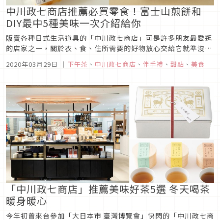
中川政七商店推薦必買零食！富士山煎餅和
DIY最中5種美味一次介紹給你
販賣各種日式生活道具的「中川政七商店」可是許多朋友最愛逛
的店家之一，關於衣、食、住所需要的好物放心交給它就準沒
錯，來這裡挑選自用或是送禮的名產就連日本人都會點頭稱讚，
2020年03月29日
｜
下午茶
、
中川政七商店
、
伴手禮
、
甜點
、
美食
那麼這回就挑選了5種頗有人氣的零食介紹給大家，在休息片刻
時一邊享用一邊憶起那一次的旅行畫面，讓「中川政七商店」的
商品來陪伴你延續那份當...
「中川政七商店」推薦美味好茶5選 冬天喝茶
暖身暖心
今年初曾來台參加「大日本市 臺灣博覽會」快閃的「中川政七商