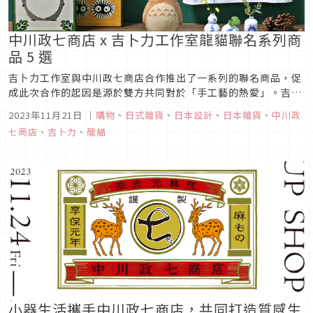
中川政七商店 x 吉卜力工作室龍貓聯名系列商
品 5 選
吉卜力工作室與中川政七商店合作推出了一系列的聯名商品，促
成此次合作的起因是源於雙方共同對於「手工藝的熱愛」。吉卜
力工作室的動畫師們作為一群工匠，從一支筆的創作出的作品，
2023年11月21日
｜
購物
、
日式雜貨
、
日本設計
、
日本雜貨
、
中川政
充滿的手工藝的溫暖以及滿滿的生命力。另一方面，中川政七商
七商店
、
吉卜力
、
龍貓
店一直以振興日本傳統工藝為願景，重視「手」創作出的製品。
一起來看看傳...
小器生活攜手中川政七商店，共同打造質感生