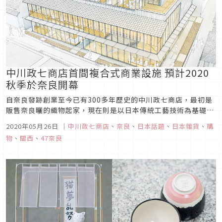
中川政七商店首間複合式商業設施 預計2020
秋季於奈良開幕
自奈良發跡創業至今已有300多年歷史的中川政七商店，最初是
販售奈良曬的織物起家，現在則是以日本傳統工藝技術為基礎，
設計出符合日常生活的雜貨。在日本全國擁有許多的店面與合作
2020年05月26日
｜
中川政七商店
、
奈良
、
日本話題
、
日本雜貨
、
購
夥伴，也是喜愛生活雜貨的朋友赴日旅遊一定會造訪的名店之
物
、
關西
、
47奈良
一。這次中川政七商店預計要在發源地奈良，打造出品牌首間三
層樓的複合式的商業設...