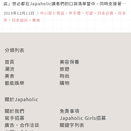
店」想必都在Japaholic讀者們的口袋清單當中，同時支援著日
本工藝且不停地帶給大家許多優質商品，超過百年歷史不斷演化
2019年12月12日
｜
中川政七商店
、
伴手禮
、
可愛
、
日本必買
、
日本
至今的它早已是日本生活雜貨的代表品牌之一，旅行時經過眾多
茶
、
日本設計
、
美食
分店總是忍不住要進去挑個幾樣雜貨回家，正好天氣也逐漸轉
冷，不妨參考...
分類列表
首頁
美容保養
潮流
旅遊
美食
時尚
藝能娛樂
購物
關於Japaholic
關於我們
免責事項
寫手招募
Japaholic Girls招募
廣告、合作洽談
關鍵字列表