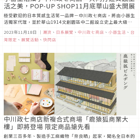
活之美，POP-UP SHOP11月底華山盛大開展
極受歡迎的日本質感生活第一品牌－中川政七商店，將由小器生
活獨家代理，並於華山1914文創園區中二館設立史上最大級的
品牌POP-UP SHOP，展期內將會帶來豐富的生活選品與策展內
2023年11月18日
｜
潮流
、
日系展覽
、
中川政七商店
、
小器生活
、
台
容，就是要把最質感的日本工藝帶給大家。11月24日至12月3
灣限定
、
展覽活動
、
快閃店
日，邀各位一起走進華山中二館，只要隨手拾起一雙筷子、一只
碗或一...
中川政七商店新複合式商場「鹿猿狐商業大
樓」即將登場 限定商品搶先看
創業三百多年、製造手工麻織物「奈良晒」起家，聞名全日本的