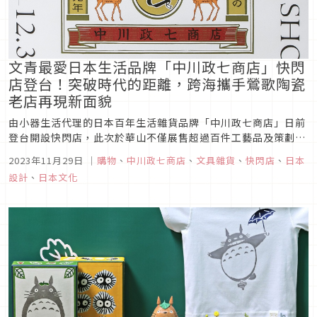
文青最愛日本生活品牌「中川政七商店」快閃
店登台！突破時代的距離，跨海攜手鶯歌陶瓷
老店再現新面貌
由小器生活代理的日本百年生活雜貨品牌「中川政七商店」日前
登台開設快閃店，此次於華山不僅展售超過百件工藝品及策劃體
驗活動，期間更安排中川政七現任社長千石あや與新旺集瓷第四
2023年11月29日
｜
購物
、
中川政七商店
、
文具雜貨
、
快閃店
、
日本
代負責人許世鋼對談，談論台日工藝產業轉型的心路歷程。中川
設計
、
日本文化
政七商店首次海外輔導便獻給新旺集瓷，卻碰上疫情與文化差異
等挑戰，同時分享合作...