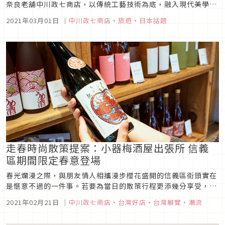
奈良老舖中川政七商店，以傳統工藝技術為底，融入現代美學元
素，成功藉生活雜貨經營，變身為質感生活的代表品牌。近年更
2021年03月01日
｜
中川政七商店
、
旅遊
、
日本話題
致力於產業觀光推動，今年4月在故鄉奈良將開設首家複合式商
場「鹿猿狐（しかさるきつね）商業大樓」，結合猿田彦珈琲、
㐂つね壽喜燒等人氣名...
走春時尚散策提案：小器梅酒屋出張所 信義
區期間限定春意登場
春光爛漫之際，與朋友情人相攜漫步櫻花盛開的信義區街頭實在
是愜意不過的一件事。若要為當日的散策行程更添幾分享受，一
定要到期間限定的小器梅酒屋出張所走一遭呀！小器梅酒屋、小
2021年02月21日
｜
中川政七商店
、
台灣好店
、
台灣展覽
、
潮流
器生活 提供以「美酒伴您度過美好時刻」為信念，不斷地搜羅引
進日本各地梅酒、果實酒的小器梅酒屋，於金牛年首度快閃現身