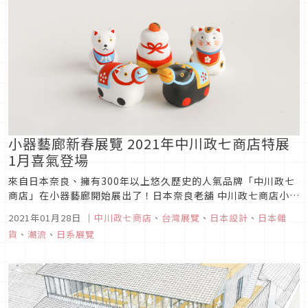
新光三越A11了！...
小器藝廊新春展覽 2021年中川政七商店特展
1月喜氣登場
來自日本奈良、擁有300年以上悠久歷史的人氣品牌「中川政七
商店」在小器藝廊開始展出了！日本奈良老舖 中川政七商店小器
店內人氣品牌――中川政七商店是創業於1716年(享保元年)的日本奈
2021年01月28日
｜
中川政七商店
、
台灣展覽
、
日本設計
、
日本雜
良老舖。高級麻織物「奈良曬」持續至今已成為經典品項。近年
貨
、
潮流
、
日系展覽
來，秉持「讓日本工藝更有活力！」的理念，在工藝界首推的自
有品牌...