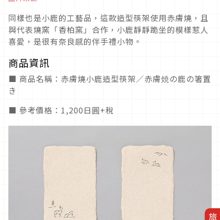
同樣也是小鹿的工藝品，這款造型筷架使用赤膚燒，且
與代表燒窯「香柏窯」合作，小鹿靜靜跪坐的模樣惹人
喜愛，是很有奈良感的伴手禮小物。
商品資訊
■ 商品名稱：赤膚燒小鹿造型筷架／赤膚焼の鹿の箸置
き
■ 參考價格：1,200日圓+稅