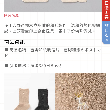
旅日優惠券
圖片來源
使用吉野產檜木樹皮做的和紙製作，溫和的顏色與觸
旅日地圖
感，上頭燙金印上奈良風景，更多了份特殊質感。
商品資訊
■ 商品名稱：吉野和紙明信片／吉野和紙のポストカー
ド
■ 參考價格：每張350日圓+稅