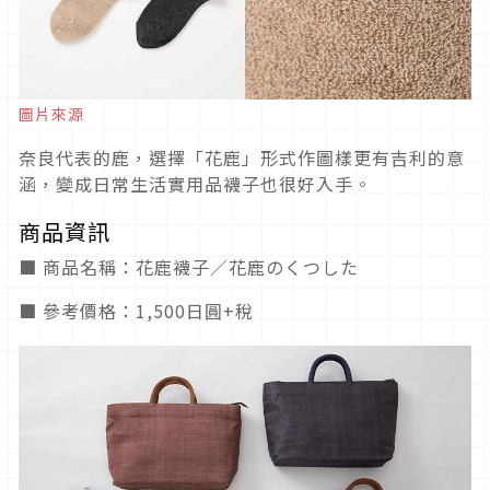
圖片來源
奈良代表的鹿，選擇「花鹿」形式作圖樣更有吉利的意
涵，變成日常生活實用品襪子也很好入手。
商品資訊
■ 商品名稱：花鹿襪子／花鹿のくつした
■ 參考價格：1,500日圓+稅