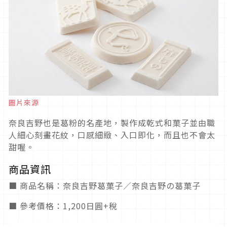
圖片來源
奈良吉野也是葛粉的名產地，製作成乾式和菓子並由職
人細心刻畫花紋，口感細緻、入口即化，而且也不會太
甜喔。
商品資訊
■ 商品名稱：奈良吉野葛菓子／奈良吉野の葛菓子
■ 參考價格：1,200日圓+稅