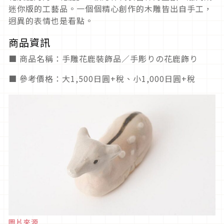
迷你版的工藝品。一個個精心創作的木雕皆出自手工，
迥異的表情也是看點。
商品資訊
■ 商品名稱：手雕花鹿裝飾品／手彫りの花鹿飾り
■ 參考價格：大1,500日圓+稅、小1,000日圓+稅
圖片來源