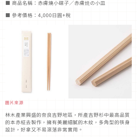
■ 商品名稱：赤膚燒小碟子／赤膚焼の小皿
■ 參考價格：4,000日圓+稅
圖片來源
林木產業興盛的奈良吉野地區，所產吉野杉中最高品質
的本赤柾去製作，擁有美麗細膩的木紋，多角型的筷身
設計，好拿又不易滾落非常實用。