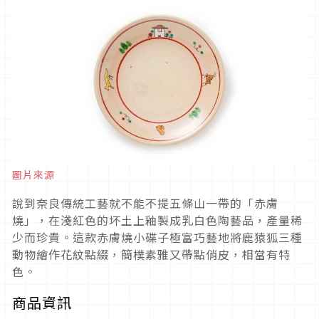
圖片來源
說到奈良傳統工藝就不能不提五條山一帶的「赤膚
燒」，在淺紅色的坏土上釉製成乳白色陶藝品，產量稀
少而珍貴。這款赤膚燒小碟子極富巧藝地將鹿猿狐三種
動物繪作花紋點綴，簡樸素雅又帶點俏皮，相當有特
色。
商品資訊