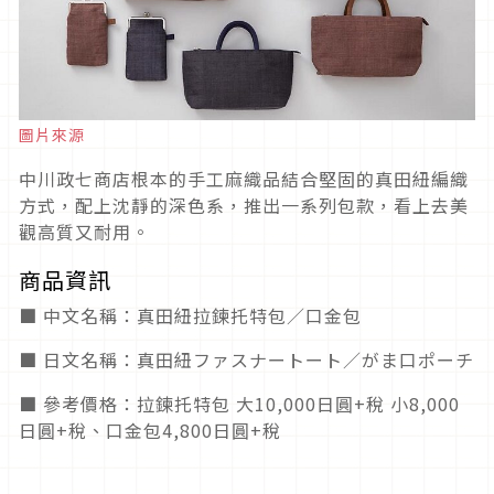
圖片來源
中川政七商店根本的手工麻織品結合堅固的真田紐編織
方式，配上沈靜的深色系，推出一系列包款，看上去美
觀高質又耐用。
商品資訊
■ 中文名稱：真田紐拉鍊托特包／口金包
■ 日文名稱：真田紐ファスナートート／がま口ポーチ
■ 參考價格：拉鍊托特包 大10,000日圓+稅 小8,000
日圓+稅、口金包4,800日圓+稅