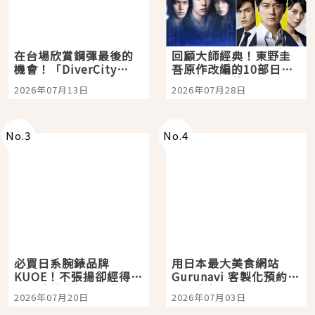
在台場欣賞鋼彈最後的
回顧大師經典！東野圭
機會！「DiverCity
吾原作改編的10部日本
Tokyo Plaza」搭船、
影視作品推薦
2026年07月13日
2026年07月28日
購物、美食及夜景，一
次全體驗
No.
3
No.
4
必買日系腕錶品牌
用日本最大美食網站
KUOE！不張揚卻經得起
Gurunavi 客製化預約九
時間洗鍊的經典之作五
大都市餐廳，打造專屬
2026年07月20日
2026年07月03日
選
美食體驗！