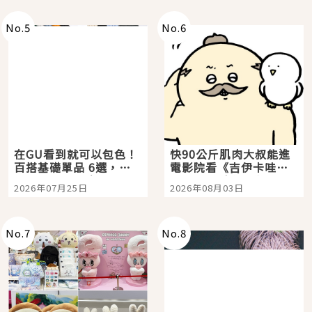
No.
5
No.
6
在GU看到就可以包色！
快90公斤肌肉大叔能進
百搭基礎單品 6選，閉
電影院看《吉伊卡哇》
眼全收也不心疼
嗎？日本重金屬樂團
2026年07月25日
2026年08月03日
「打首」會長與nagano
老師一同給出了答案
No.
7
No.
8