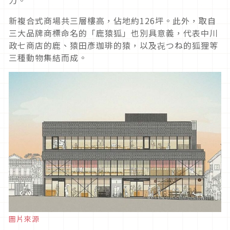
新複合式商場共三層樓高，佔地約126坪。此外，取自
三大品牌商標命名的「鹿猿狐」也別具意義，代表中川
政七商店的鹿、猿田彥珈琲的猿，以及㐂つね的狐狸等
三種動物集結而成。
圖片來源