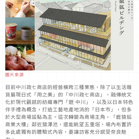
圖片來源
目前中川政七商店的經營橫跨三種業態，除了以生活雜
貨展現日式「用之美」的「中川政七商店」，融傳統文
化於現代觀感的紡織專門「遊 中川」，以及以日本特色
伴手禮為概念，打造工藝地產地消的「日本市」，但多
於大型商場設點為主。這次轉變為商場主角，「鹿猿狐
商業大樓」鄰近猿澤池，還能眺望五重塔，場內布置許
多此處獨有的體驗式內容，要讓訪客充分感受奈良魅
力。