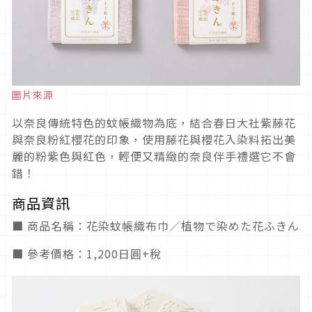
圖片來源
以奈良傳統特色的蚊帳織物為底，結合春日大社紫藤花
與奈良粉紅櫻花的印象，使用藤花與櫻花入染料拓出美
麗的粉紫色與紅色，輕便又精緻的奈良伴手禮選它不會
錯！
商品資訊
■ 商品名稱：花染蚊帳織布巾／植物で染めた花ふきん
■ 參考價格：1,200日圓+稅