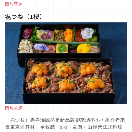
圖片來源
㐂つね（1樓）
圖片來源
「㐂つね」壽喜燒雖然是新品牌卻來頭不小，創立者來
自東京米其林一星餐廳「sio」主廚，由經營法式料理