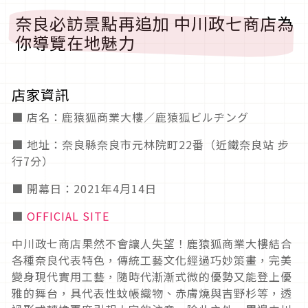
奈良必訪景點再追加 中川政七商店為
你導覽在地魅力
店家資訊
■ 店名：鹿猿狐商業大樓／鹿猿狐ビルヂング
■ 地址：奈良縣奈良市元林院町22番（近鐵奈良站 步
行7分）
■ 開幕日：2021年4月14日
■
OFFICIAL SITE
中川政七商店果然不會讓人失望！鹿猿狐商業大樓結合
各種奈良代表特色，傳統工藝文化經過巧妙策畫，完美
變身現代實用工藝，隨時代漸漸式微的優勢又能登上優
雅的舞台，具代表性蚊帳織物、赤膚燒與吉野杉等，透