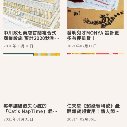
中川政七商店首間複合式
發明鬼才MONYA 設計更
商業設施 預計2020秋季於
多有梗雜貨！
奈良開幕
2020年05月26日
2021年02月11日
每年讓貓奴失心瘋的
任天堂《超級瑪利歐》轟
「Cat's NapTime」貓咪
趴雜貨超實用！情人節決
雜貨第6彈限時登場！請事
定就送太可愛的手作瑪利
2021年01月31日
2021年02月06日
先排好特休準備開搶
歐巧克力囉