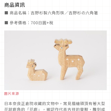
商品資訊
■ 商品名稱：吉野杉製六角形筷／吉野杉の六角箸
■ 參考價格：700日圓+稅
圖片來源
日本奈良正倉院收藏的文物中，常見描繪頭頂有著大型
花狀鹿角的「花鹿」，被認作代表吉祥的靈獸，雕刻成