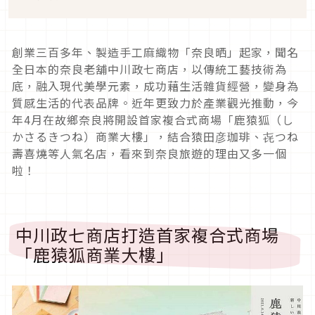
創業三百多年、製造手工麻織物「奈良晒」起家，聞名
全日本的奈良老舖中川政七商店，以傳統工藝技術為
底，融入現代美學元素，成功藉生活雜貨經營，變身為
質感生活的代表品牌。近年更致力於產業觀光推動，今
年4月在故鄉奈良將開設首家複合式商場「鹿猿狐（し
かさるきつね）商業大樓」，結合猿田彦珈琲、㐂つね
壽喜燒等人氣名店，看來到奈良旅遊的理由又多一個
啦！
中川政七商店打造首家複合式商場
「鹿猿狐商業大樓」