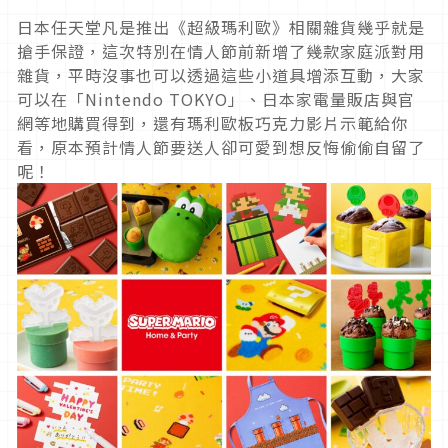
日本任天堂凡是推出《超級瑪利歐》相關雜貨幾乎就是
搶手保證，這次特別在情人節前新增了幾款家庭派對用
雜貨，平時沒事也可以透過這些小道具增添互動，大家
可以在「Nintendo TOKYO」、日本家電量販店與官
網等地購買得到，還有瑪利歐板巧克力影片示範給你
看，原本預計情人節要送人卻可愛到想反悔偷偷自留了
呢！