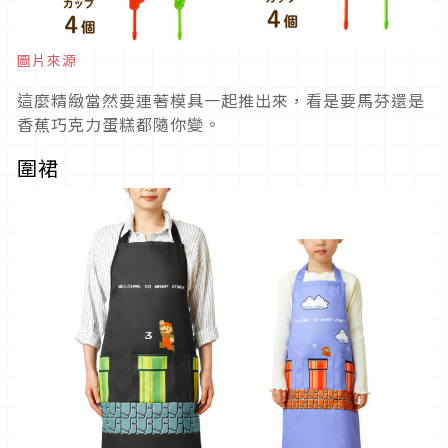
圖片來源
這麼精緻當然要連著模具一起推出來，看是要馬芬還是
香蕉巧克力蛋糕都隨你變。
圍裙