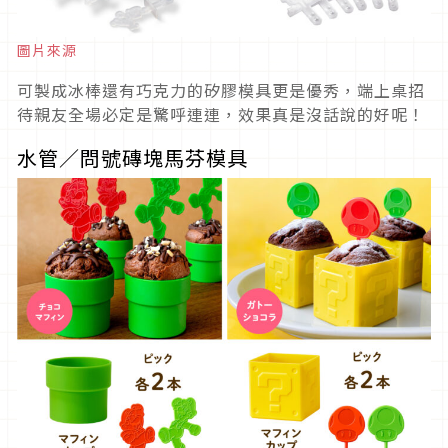
圖片來源
可製成冰棒還有巧克力的矽膠模具更是優秀，端上桌招
待親友全場必定是驚呼連連，效果真是沒話說的好呢！
水管／問號磚塊馬芬模具