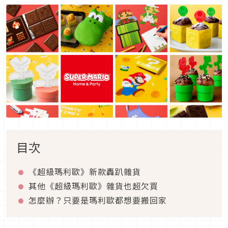
目次
《超級瑪利歐》新款轟趴雜貨
其他《超級瑪利歐》雜貨也超欠買
怎麼辦？只要是瑪利歐都想要搬回家