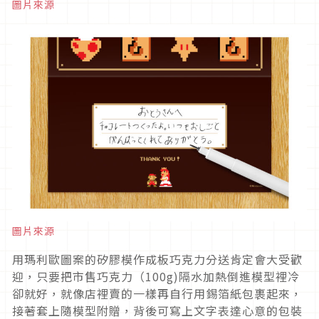
圖片來源
圖片來源
用瑪利歐圖案的矽膠模作成板巧克力分送肯定會大受歡
迎，只要把市售巧克力（100g)隔水加熱倒進模型裡冷
卻就好，就像店裡賣的一樣再自行用錫箔紙包裹起來，
接著套上隨模型附贈，背後可寫上文字表達心意的包裝