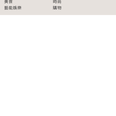
美食
時尚
藝能娛樂
購物
關於Japaholic
關於我們
免責事項
寫手招募
Japaholic Girls招募
廣告、合作洽談
關鍵字列表
お問い合わせ
看看更多有關Japaholic！