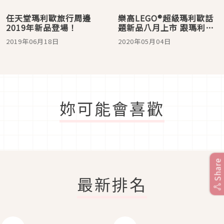
任天堂瑪利歐旅行周邊
樂高LEGO®超級瑪利歐話
2019年新品登場！
題新品八月上市 跟瑪利歐
一起展開冒險吧！
2019年06月18日
2020年05月04日
妳可能會喜歡
Share
最新排名