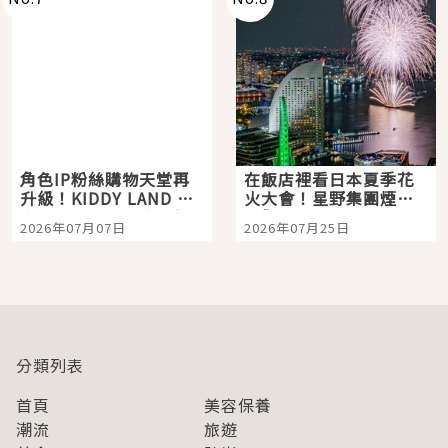
角色IP粉絲購物天堂再
在飯店裡看日本夏季花
升級！KIDDY LAND 原
火大會！星野集團煙火
宿店吉伊卡哇迎客，新
景觀飯店6選，讓你不用
2026年07月07日
2026年07月25日
開幕 OMOKADO 店3分
人擠人悠閒欣賞
即達
分類列表
首頁
美容保養
潮流
旅遊