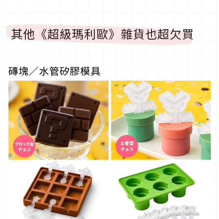
其他《超級瑪利歐》雜貨也超欠買
磚塊／水管矽膠模具