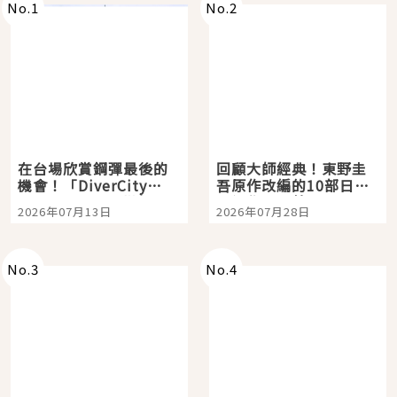
No.
1
No.
2
在台場欣賞鋼彈最後的
回顧大師經典！東野圭
機會！「DiverCity
吾原作改編的10部日本
Tokyo Plaza」搭船、
影視作品推薦
2026年07月13日
2026年07月28日
購物、美食及夜景，一
次全體驗
No.
3
No.
4