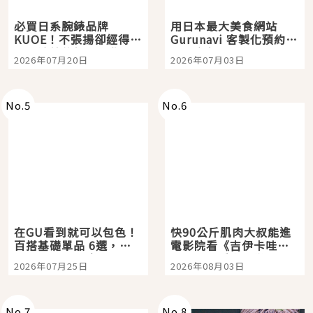
必買日系腕錶品牌
用日本最大美食網站
KUOE！不張揚卻經得起
Gurunavi 客製化預約九
時間洗鍊的經典之作五
大都市餐廳，打造專屬
2026年07月20日
2026年07月03日
選
美食體驗！
No.
5
No.
6
在GU看到就可以包色！
快90公斤肌肉大叔能進
百搭基礎單品 6選，閉
電影院看《吉伊卡哇》
眼全收也不心疼
嗎？日本重金屬樂團
2026年07月25日
2026年08月03日
「打首」會長與nagano
老師一同給出了答案
No.
7
No.
8