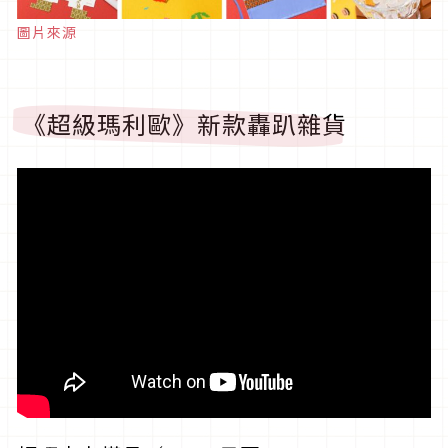
圖片來源
《超級瑪利歐》新款轟趴雜貨