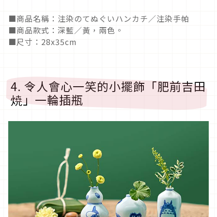
■商品名稱：注染のてぬぐいハンカチ／注染手帕
■商品款式：深藍／黃，兩色。
■尺寸：28x35cm
4. 令人會心一笑的小擺飾「肥前吉田
焼」一輪插瓶