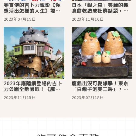
零宣傳的吉卜力電影《你
日本「銀之森」美麗的鐵
想活出怎樣的人生》埋梗
盒餅乾造成社群話題，還
多年的彩蛋最終提示在米
有吉卜力公園限定款！
2023年07月19日
2023年11月10日
津玄師的最終巡演！主題
曲〈地球儀〉數位解禁
2023年底陸續登場的吉卜
龍貓出沒可愛爆擊！東京
力公園全新園區！《魔法
「白鬍子泡芙工房」，手
公主》、《霍爾的移動城
工限量龍貓泡芙必朝聖！
2023年11月15日
2023年02月18日
堡》、《魔女宅急便》園
區