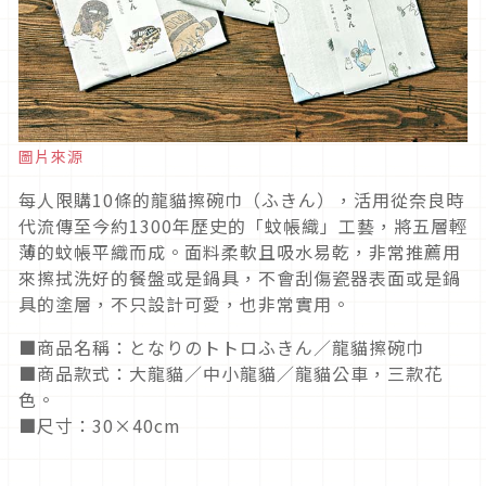
圖片來源
每人限購10條的龍貓擦碗巾（ふきん），活用從奈良時
代流傳至今約1300年歷史的「蚊帳織」工藝，將五層輕
薄的蚊帳平織而成。面料柔軟且吸水易乾，非常推薦用
來擦拭洗好的餐盤或是鍋具，不會刮傷瓷器表面或是鍋
具的塗層，不只設計可愛，也非常實用。
■商品名稱：となりのトトロふきん／龍貓擦碗巾
■商品款式：大龍貓／中小龍貓／龍貓公車，三款花
色。
■尺寸：30×40cm