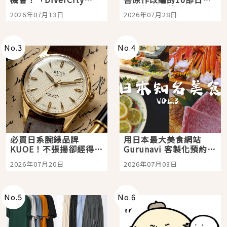
Tokyo Plaza」搭船、
影視作品推薦
2026年07月13日
2026年07月28日
購物、美食及夜景，一
次全體驗
No.
3
No.
4
必買日系腕錶品牌
用日本最大美食網站
KUOE！不張揚卻經得起
Gurunavi 客製化預約九
時間洗鍊的經典之作五
大都市餐廳，打造專屬
2026年07月20日
2026年07月03日
選
美食體驗！
No.
5
No.
6