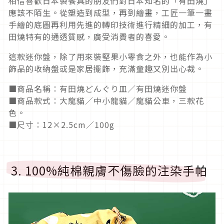
相信喜歡日本製餐具的朋友們對日本知名的「有田燒」
應該不陌生。從塑造到成型，再到繪畫，工匠一筆一畫
手繪的底圖再利用先進的轉印技術進行精細的加工，有
田燒特有的通透質感，廣受消費者的喜愛。
這款迷你盤，除了用來裝堅果小零食之外，也能作為小
飾品的收納盤或是家居擺飾，充滿童趣又別出心裁。
■商品名稱：有田燒どんぐり皿／有田燒迷你盤
■商品款式：大龍貓／中小龍貓／龍貓公車，三款花
色。
■尺寸：12×2.5cm／100g
3. 100%純棉親膚不傷臉的注染手帕