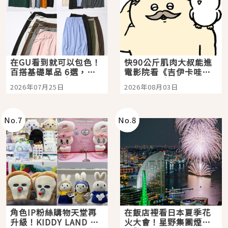
在GU看到就可以包色！
快90公斤肌肉大叔能進
百搭基礎單品 6選，閉
電影院看《吉伊卡哇》
眼全收也不心疼
嗎？日本重金屬樂團
2026年07月25日
2026年08月03日
「打首」會長與nagano
老師一同給出了答案
No.
7
No.
8
角色IP粉絲購物天堂再
在飯店裡看日本夏季花
升級！KIDDY LAND 原
火大會！星野集團煙火