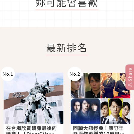
妳可能會喜歡
最新排名
Share
No.
1
No.
2
在台場欣賞鋼彈最後的
回顧大師經典！東野圭
機會！「DiverCity
吾原作改編的10部日本