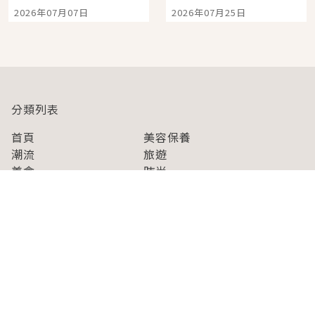
宿店吉伊卡哇迎客，新
景觀飯店6選，讓你不用
2026年07月07日
2026年07月25日
開幕 OMOKADO 店3分
人擠人悠閒欣賞
即達
分類列表
首頁
美容保養
潮流
旅遊
美食
時尚
藝能娛樂
購物
關於Japaholic
關於我們
免責事項
寫手招募
Japaholic Girls招募
廣告、合作洽談
關鍵字列表
お問い合わせ