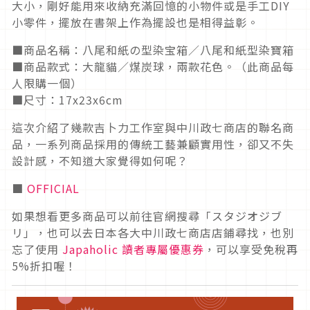
大小，剛好能用來收納充滿回憶的小物件或是手工DIY
小零件，擺放在書架上作為擺設也是相得益彰。
■商品名稱：八尾和紙の型染宝箱／八尾和紙型染寶箱
■商品款式：大龍貓／煤炭球，兩款花色。（此商品每
人限購一個）
■尺寸：17x23x6cm
這次介紹了幾款吉卜力工作室與中川政七商店的聯名商
品，一系列商品採用的傳統工藝兼顧實用性，卻又不失
設計感，不知道大家覺得如何呢？
■
OFFICIAL
如果想看更多商品可以前往官網搜尋「スタジオジブ
リ」，也可以去日本各大中川政七商店店鋪尋找，也別
忘了使用
Japaholic 讀者專屬優惠券
，可以享受免稅再
5%折扣喔！