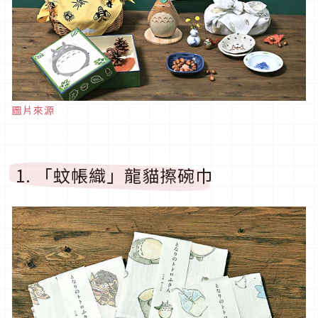
圖片來源
1. 「蚊帳織」龍貓擦碗巾