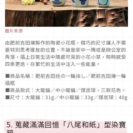
圖片來源
由肥前吉田燒製作的陶瓷小花瓶，精巧的尺寸讓人不需
要特別思考擺放的位置。不論是家中一隅或是辦公室的
角落，插上日常生活中隨處可見的小花小草，時時感受
四季更迭，在繁忙的生活中注入一些能量。
■商品名稱：肥前吉田焼の一輪挿し／肥前吉田燒一輪
插瓶
■商品款式：大龍貓／中小龍貓／煤炭球，三款花色。
■尺寸：大龍貓：31g／中小龍貓：33g／煤炭球：40g
5. 蒐藏滿滿回憶「八尾和紙」型染寶
箱