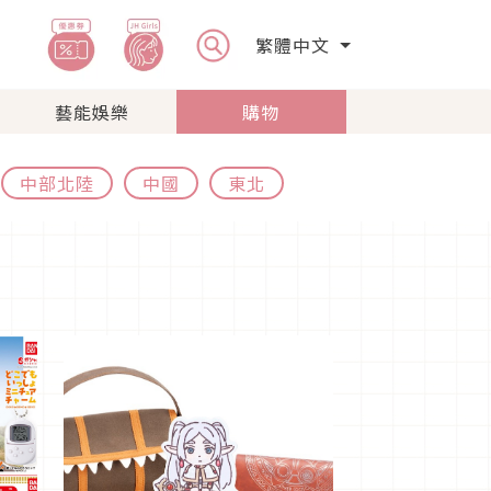
繁體中文
藝能娛樂
購物
中部北陸
中國
東北