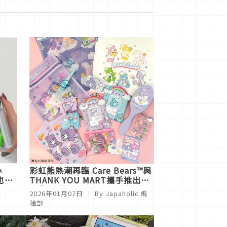
小
彩虹熊熱潮再臨 Care Bears™與
也不
THANK YOU MART攜手推出
「夢幻睡衣派對」全新聯名系
2026年01月07日
｜ By
Japaholic 編
列！
輯部