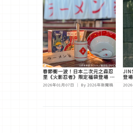
春節衝一波！日本二次元之森忍
JI
里《火影忍者》限定福袋登場 2
登場
月15日至23日期間限定販售
20
2026年01月07日
｜ By
2026年新聞稿
202