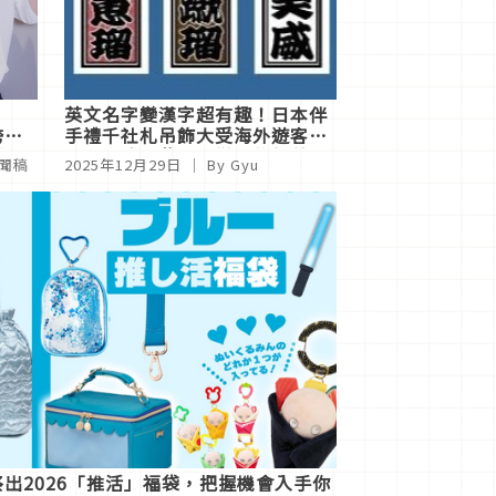
英文名字變漢字超有趣！日本伴
跨界
手禮千社札吊飾大受海外遊客歡
登台
迎，連強尼戴普都變「敘新弟
新聞稿
2025年12月29日
｜ By
Gyu
風」
」祭出2026「推活」福袋，把握機會入手你