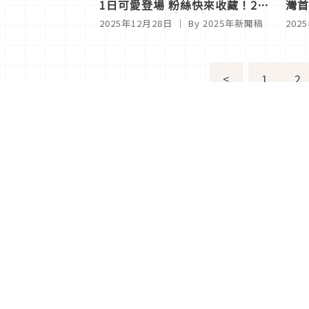
1日可愛登場 粉絲快來收藏！2月
灣首
28日前購買送角色貼紙
日 
2025年12月28日
｜ By
2025年新聞稿
202
華山
<
1
2
分類列表
首頁
美容保養
潮流
旅遊
美食
時尚
藝能娛樂
購物