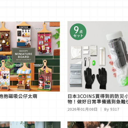
抱抱磁吸公仔太萌
日本3COINS買得到的防災
物！做好日常準備遇到急難
慌
2026年01月08日
｜ By
9317