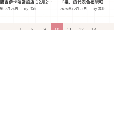
間吉伊卡哇常設店 12月27
「推」的代表色福袋吧
台北中山開幕！寶寶主題系列
5年12月26日
｜ By
摳肉
2025年12月24日
｜ By
菲比
快閃同步登場
...
7
8
9
10
11
12
13
...
關於Japaholic
關於我們
免責事項
寫手招募
Japaholic Girls招募
廣告、合作洽談
關鍵字列表
お問い合わせ
看看更
Copyright © 2026 MICROAD, INC.