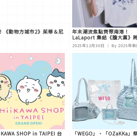
報！《動物方城市2》茱蒂＆尼
年末潮流焦點齊聚南港！
LaLaport 集結《膽大黨》
聯名與義大利 L4K3 快閃首
2025年12月30日
｜ By
2025年
!
IKAWA SHOP in TAIPEI 台
「WEGO」、「OZaKKa