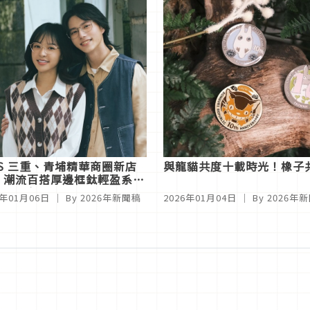
NS 三重、青埔精華商圈新店
與龍貓共度十載時光！橡子共
 潮流百搭厚邊框鈦輕盈系列
26再升級
6年01月06日
｜ By
2026年新聞稿
2026年01月04日
｜ By
2026年