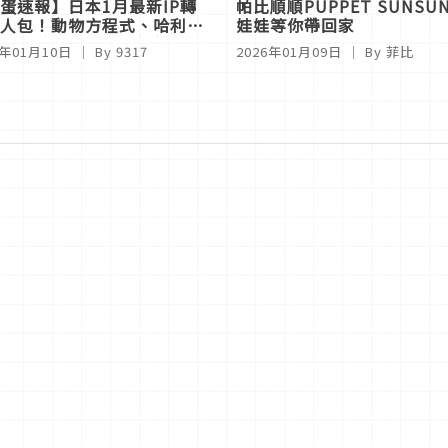
蛋速報】日本1月最新IP轉
帕比順順PUPPET SUN
人包！動物方程式、哈利波
娃娃等你帶回家
三麗鷗、吉伊卡娃粉絲必見
6年01月10日
｜ By
9317
2026年01月09日
｜ By
菲比