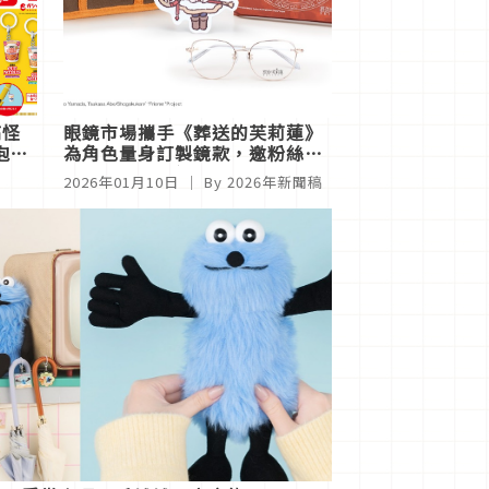
搞怪
眼鏡市場攜手《葬送的芙莉蓮》
泡麵
為角色量身訂製鏡款，邀粉絲進
入魔法想像「視」界
2026年01月10日
｜ By
2026年新聞稿