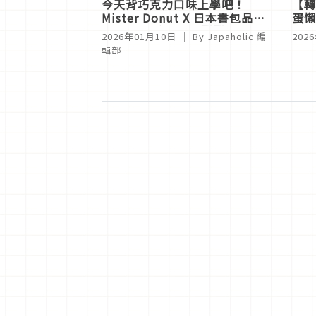
今天背巧克力口味上學吧！
【轉
Mister Donut X 日本書包品牌
蛋懶
Fit-chan 跨界推出甜甜圈系列書
特、
2026年01月10日
｜ By
Japaholic 編
202
包
輯部