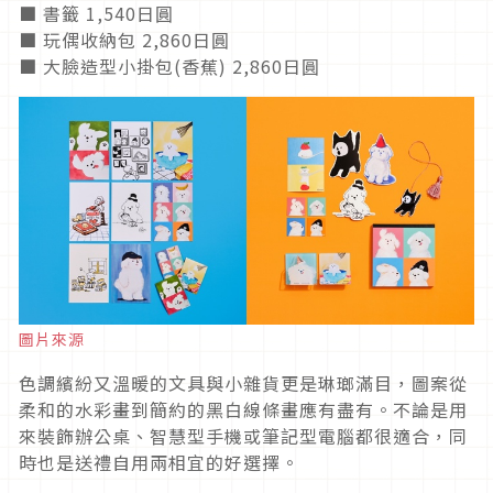
■ 書籤 1,540日圓
■ 玩偶收納包 2,860日圓
■ 大臉造型小掛包(香蕉) 2,860日圓
圖片來源
色調繽紛又溫暖的文具與小雜貨更是琳瑯滿目，圖案從
柔和的水彩畫到簡約的黑白線條畫應有盡有。不論是用
來裝飾辦公桌、智慧型手機或筆記型電腦都很適合，同
時也是送禮自用兩相宜的好選擇。