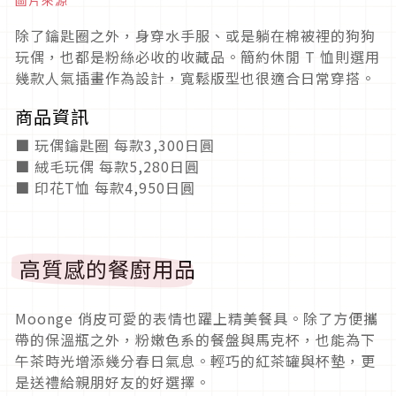
除了鑰匙圈之外，身穿水手服、或是躺在棉被裡的狗狗
玩偶，也都是粉絲必收的收藏品。簡約休閒 T 恤則選用
幾款人氣插畫作為設計，寬鬆版型也很適合日常穿搭。
商品資訊
■ 玩偶鑰匙圈 每款3,300日圓
■ 絨毛玩偶 每款5,280日圓
■ 印花T恤 每款4,950日圓
高質感的餐廚用品
Moonge 俏皮可愛的表情也躍上精美餐具。除了方便攜
帶的保溫瓶之外，粉嫩色系的餐盤與馬克杯，也能為下
午茶時光增添幾分春日氣息。輕巧的紅茶罐與杯墊，更
是送禮給親朋好友的好選擇。