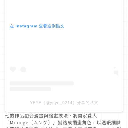
在 Instagram 查看這則貼文
YEYE（@yeye_0214）分享的貼文
他的作品融合漫畫與繪畫技法，將自家愛犬
「Moonge（ムンゲ）」描繪成插畫角色，以溫暖細膩