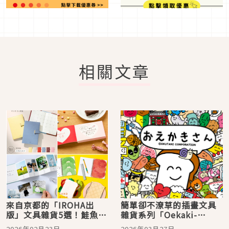
相關文章
來自京都的「IROHA出
簡單卻不潦草的插畫文具
版」文具雜貨5選！鮭魚三
雜貨系列「Oekaki-
明治筆記本也太妙
san（おえかきさん）」，
2026年02月23日
2026年03月27日