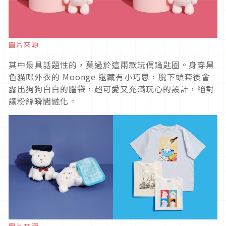
圖片來源
其中最具話題性的，莫過於這兩款玩偶鑰匙圈。身穿黑
色貓咪外衣的 Moonge 還藏有小巧思，脫下頭套後會
露出狗狗白白的腦袋，超可愛又充滿玩心的設計，絕對
讓粉絲瞬間融化。
圖片來源