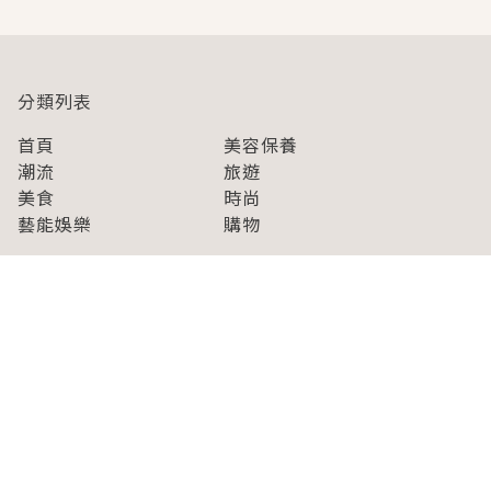
分類列表
首頁
美容保養
潮流
旅遊
美食
時尚
藝能娛樂
購物
關於Japaholic
關於我們
免責事項
寫手招募
Japaholic Girls招募
廣告、合作洽談
關鍵字列表
お問い合わせ