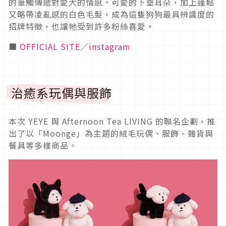
的筆觸傳遞對愛犬的情感。可愛的下垂耳朵，加上蓬鬆
又略帶凌亂感的白色毛髮，成為這隻狗狗最具辨識度的
招牌特徵，也讓牠受到許多粉絲喜愛。
■
OFFICIAL SITE
／
instagram
治癒系玩偶與服飾
本次 YEYE 與 Afternoon Tea LIVING 的聯名企劃，推
出了以「Moonge」為主題的絨毛玩偶、服飾、雜貨與
餐具等多樣商品。