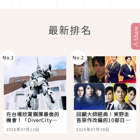
最新排名
Share
No.
1
No.
2
在台場欣賞鋼彈最後的
回顧大師經典！東野圭
機會！「DiverCity
吾原作改編的10部日本
Tokyo Plaza」搭船、
影視作品推薦
2026年07月13日
2026年07月28日
購物、美食及夜景，一
次全體驗