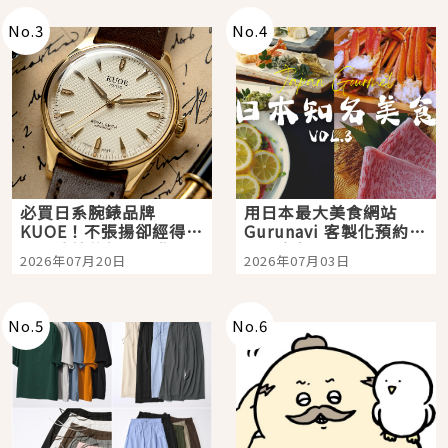
No.
3
No.
4
必買日系腕錶品牌
用日本最大美食網站
KUOE！不張揚卻經得起
Gurunavi 客製化預約九
時間洗鍊的經典之作五
大都市餐廳，打造專屬
2026年07月20日
2026年07月03日
選
美食體驗！
No.
5
No.
6