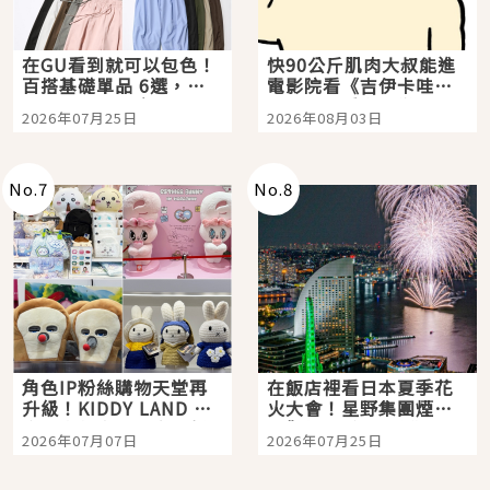
在GU看到就可以包色！
快90公斤肌肉大叔能進
百搭基礎單品 6選，閉
電影院看《吉伊卡哇》
眼全收也不心疼
嗎？日本重金屬樂團
2026年07月25日
2026年08月03日
「打首」會長與nagano
老師一同給出了答案
No.
7
No.
8
角色IP粉絲購物天堂再
在飯店裡看日本夏季花
升級！KIDDY LAND 原
火大會！星野集團煙火
宿店吉伊卡哇迎客，新
景觀飯店6選，讓你不用
2026年07月07日
2026年07月25日
開幕 OMOKADO 店3分
人擠人悠閒欣賞
即達