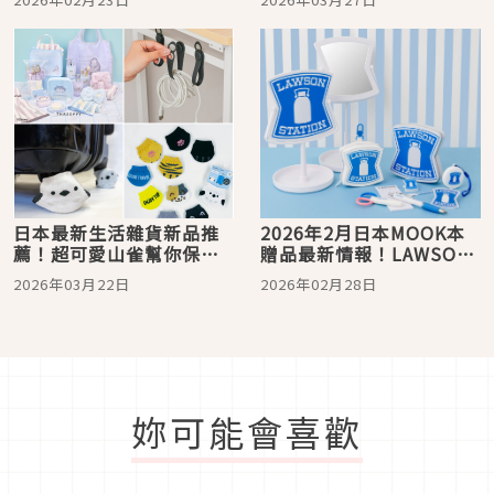
可愛笑臉自成一格
日本最新生活雜貨新品推
2026年2月日本MOOK本
薦！超可愛山雀幫你保護
贈品最新情報！LAWSON
行李輪子
雜貨、Y1000抱枕讓人好
2026年03月22日
2026年02月28日
想帶回家
妳可能會喜歡