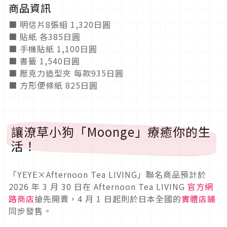
商品資訊
■ 明信片8張組 1,320日圓
■ 貼紙 各385日圓
■ 手機貼紙 1,100日圓
■ 書籤 1,540日圓
■ 壓克力造型夾 每款935日圓
■ 方形便條紙 825日圓
讓潦草小狗「Moonge」療癒你的生
活！
「YEYE×Afternoon Tea LIVING」聯名商品預計於
2026 年 3 月 30 日在 Afternoon Tea LIVING
官方網
路商店
搶先開賣，4 月 1 日起則於日本全國的
實體店鋪
同步發售。