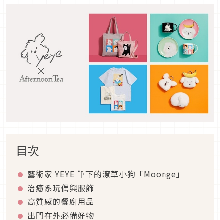
目次
藝術家 YEYE 筆下的潦草小狗「Moonge」
治癒系玩偶與服飾
高質感的餐廚用品
出門在外必備好物