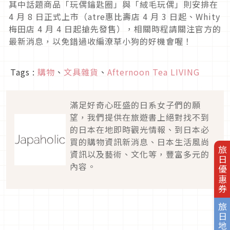
其中話題商品「玩偶鑰匙圈」與「絨毛玩偶」則安排在
4 月 8 日正式上市（atre惠比壽店 4 月 3 日起、Whity
梅田店 4 月 4 日起搶先發售），相關時程請關注官方的
最新消息，以免錯過收編潦草小狗的好機會喔！
Tags :
購物
、
文具雜貨
、
Afternoon Tea LIVING
滿足好奇心旺盛的日系女子們的願
望，我們提供在旅遊書上絕對找不到
的日本在地即時觀光情報、到日本必
買的購物資訊新消息、日本生活風尚
旅日優惠券
資訊以及藝術、文化等，豐富多元的
內容。
旅日地圖