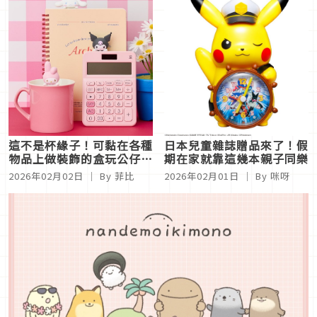
這不是杯緣子！可黏在各種
日本兒童雜誌贈品來了！假
物品上做裝飾的盒玩公仔
期在家就靠這幾本親子同樂
「HIPPERS」
2026年02月02日
｜ By
菲比
2026年02月01日
｜ By
咪呀