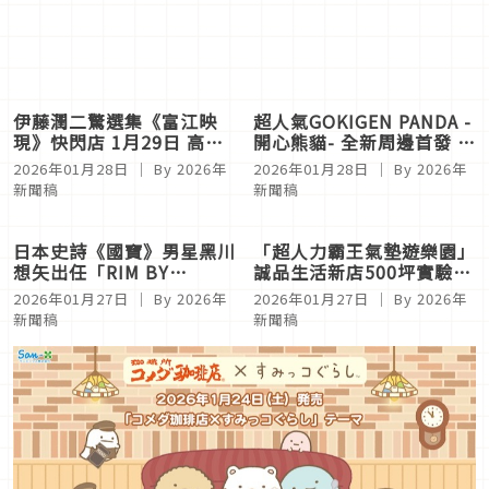
伊藤潤二驚選集《富江映
超人氣GOKIGEN PANDA -
現》快閃店 1月29日 高雄
開心熊貓- 全新周邊首發 台
夢時代 夢魘再現
隆手創館LaLaport台中店
2026年01月28日
｜ By
2026年
2026年01月28日
｜ By
2026年
限定開賣
新聞稿
新聞稿
日本史詩《國寶》男星黑川
「超人力霸王氣墊遊樂園」
想矢出任「RIM BY
誠品生活新店500坪實驗場
JINS」形象大使 新生代自
登場 武昌店推「漫威麻
2026年01月27日
｜ By
2026年
2026年01月27日
｜ By
2026年
由穿搭新態度
將」
新聞稿
新聞稿