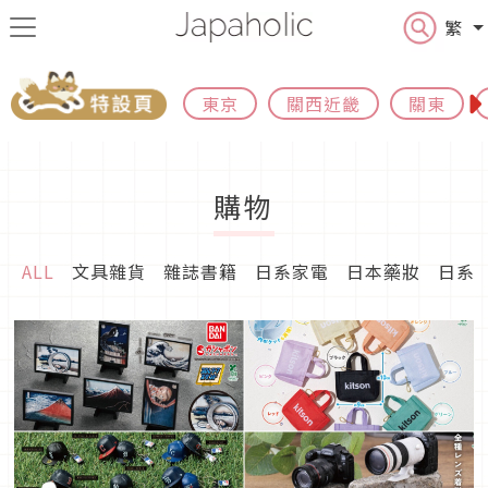
繁
東京
關西近畿
關東
購物
ALL
文具雜貨
雜誌書籍
日系家電
日本藥妝
日系