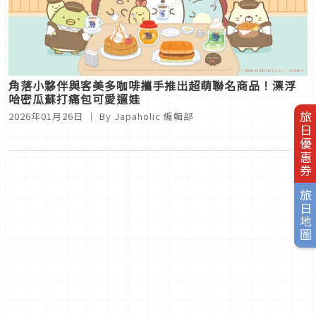
角落小夥伴與客美多咖啡攜手推出超萌聯名商品！漂浮
哈密瓜蘇打痛包可愛遛娃
2026年01月26日
｜ By
Japaholic 編輯部
旅日優惠券
旅日地圖