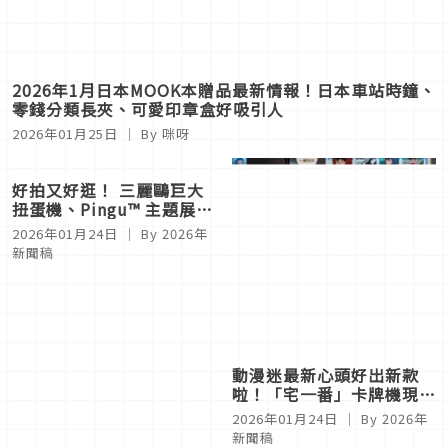
2026年1月日本MOOK本贈品最新情報！日本車站時鐘、
零錢分類長夾、可愛印章盒好吸引人
2026年01月25日
｜ By
咪呀
好拍又好逛！ 三麗鷗巨大
動漫迷最新心頭好出新款
扭蛋機、Pingu™ 主題展開
啦！「宅一番」卡牌機現身
跑 KHTOY 新春變身嘉義
Ｖ
2026年01月24日
｜ By
2026年
2026年01月24日
｜ By
2026年
最萌走春首選
新聞稿
新聞稿