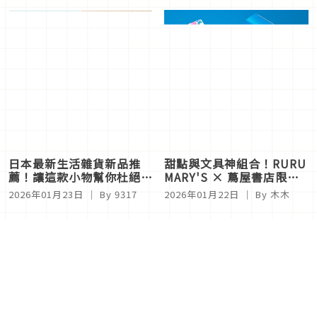
日本最新生活雜貨新品推
甜點與文具神組合！RURU
薦！讓這款小物幫你杜絕社
MARY'S × 蔦屋書店限定
群中毒
系列登場
2026年01月23日
｜ By
9317
2026年01月22日
｜ By
木木
日本「正月」儀式感直送！樂天市場精選春節特色伴手
禮 APP購物最高享20%回饋
2026年01月22日
｜ By
2026年新聞稿