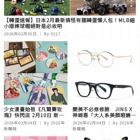
【轉蛋速報】日本2月最新搞怪有趣轉蛋懶人包！MLB縮
小版棒球帽絕對是必收吧
2026年02月05日
｜ By
9317
少女漫畫始祖《凡爾賽玫
變美不必修修臉 JINS X
瑰》快閃店 2月10日 新光
神崎惠「大人系美顏眼鏡」
三越南西店一館登場！
驚艷登場
2026年02月04日
｜ By
2026年
2026年02月04日
｜ By
2026年
新聞稿
新聞稿