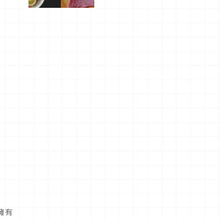
屬美食體
驗！
擁有