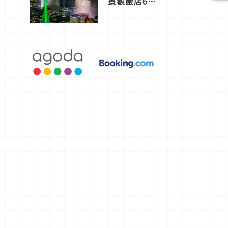
景觀飯店6
選，讓你不
用人擠人悠
閒欣賞