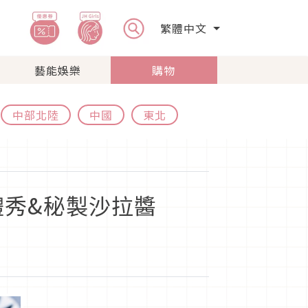
繁體中文
藝能娛樂
購物
中部北陸
中國
東北
秀&秘製沙拉醬