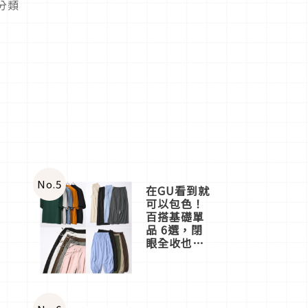
分類
No.
5
在GU看到就
可以包色！
百搭基礎單
品 6選，閉
眼全收也不
心疼