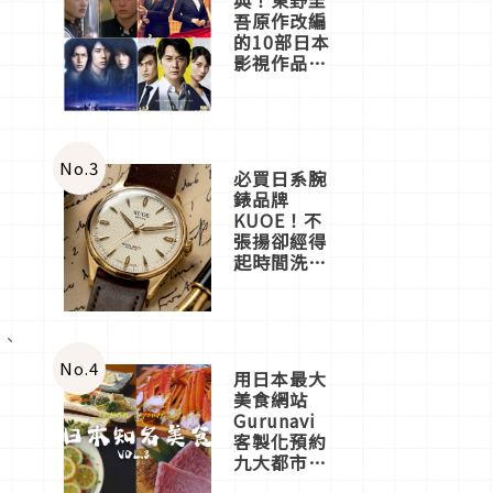
吾原作改編
的10部日本
影視作品推
薦
No.
3
必買日系腕
錶品牌
KUOE！不
張揚卻經得
起時間洗鍊
的經典之作
五選
位、
No.
4
用日本最大
美食網站
Gurunavi
客製化預約
九大都市餐
廳，打造專