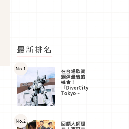
最新排名
No.
1
在台場欣賞
鋼彈最後的
機會！
」
「DiverCity
Tokyo
Plaza」搭
船、購物、
美食及夜
景，一次全
體驗
No.
2
回顧大師經
典！東野圭