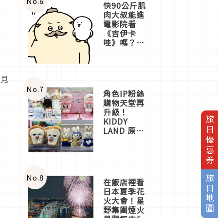
No.
6
快90公斤肌
肉大叔能進
電影院看
《吉伊卡
哇》嗎？日
本重金屬樂
團「打首」
會長與
常見
nagano老師
一同給出了
No.
7
角色IP粉絲
答案
購物天堂再
升級！
旅日優惠券
KIDDY
LAND 原宿
店吉伊卡哇
迎客，新開
幕
OMOKADO
店3分即達
No.
8
旅日地圖
在飯店裡看
日本夏季花
火大會！星
野集團煙火