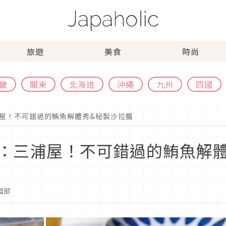
旅遊
美食
時尚
畿
關東
北海道
沖繩
九州
四國
屋！不可錯過的鮪魚解體秀&秘製沙拉醬
：三浦屋！不可錯過的鮪魚解體
編輯部