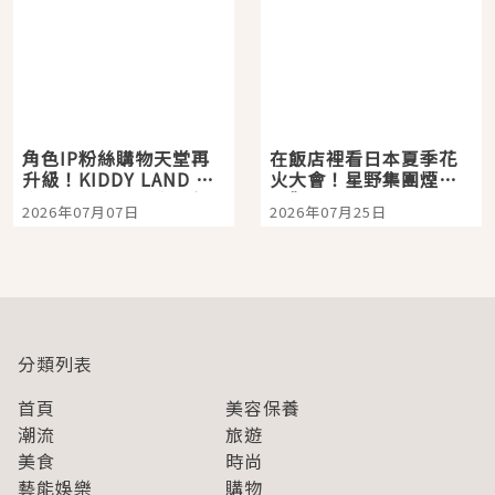
角色IP粉絲購物天堂再
在飯店裡看日本夏季花
升級！KIDDY LAND 原
火大會！星野集團煙火
宿店吉伊卡哇迎客，新
景觀飯店6選，讓你不用
2026年07月07日
2026年07月25日
開幕 OMOKADO 店3分
人擠人悠閒欣賞
即達
分類列表
首頁
美容保養
潮流
旅遊
美食
時尚
藝能娛樂
購物