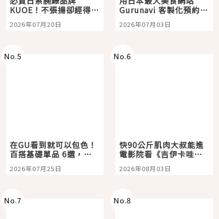
必買日系腕錶品牌
用日本最大美食網站
KUOE！不張揚卻經得起
Gurunavi 客製化預約九
時間洗鍊的經典之作五
大都市餐廳，打造專屬
2026年07月20日
2026年07月03日
選
美食體驗！
No.
5
No.
6
在GU看到就可以包色！
快90公斤肌肉大叔能進
百搭基礎單品 6選，閉
電影院看《吉伊卡哇》
眼全收也不心疼
嗎？日本重金屬樂團
2026年07月25日
2026年08月03日
「打首」會長與nagano
老師一同給出了答案
No.
7
No.
8