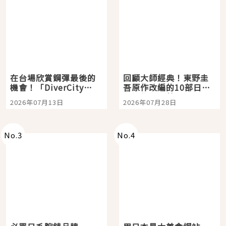
在台場欣賞鋼彈最後的
回顧大師經典！東野圭
機會！「DiverCity
吾原作改編的10部日本
Tokyo Plaza」搭船、
影視作品推薦
2026年07月13日
2026年07月28日
購物、美食及夜景，一
次全體驗
No.
3
No.
4