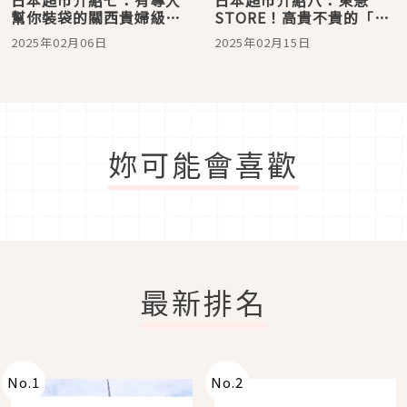
日本超市介紹七：有專人
日本超市介紹八：東急
幫你裝袋的關西貴婦級超
STORE！高貴不貴的「名
市「ikari 」
人階級」超市
2025年02月06日
2025年02月15日
妳可能會喜歡
最新排名
No.
1
No.
2