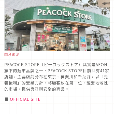
圖片來源
PEACOCK STORE（ピーコックストア）其實是AEON
旗下的超市品牌之一，PEACOCK STORE目前共有41家
店舖，主要店鋪分布在東京、神奈川和千葉縣，以「先
義後利」的營業方針，將顧客放在第一位，經營地域性
的市場，提供良好與安全的商品。
■
OFFICIAL SITE