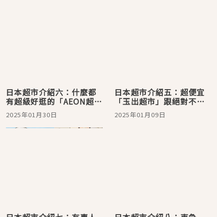
日本超市介紹六：什麼都
日本超市介紹五：超便宜
有超級好逛的「AEON超
「玉出超市」跟絕對不可
市」，結合超市與生活購
錯過的「一圓特賣」！
2025年01月30日
2025年01月09日
物的「AEON STYLE」