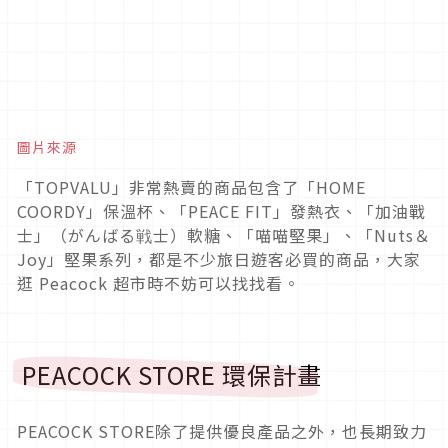
圖片來源
「TOPVALU」非常熱賣的商品包含了「HOME
COORDY」保溫杯、「PEACE FIT」發熱衣、「加油戰
士」（がんばる戦士）軟糖、「喵喵堅果」、「Nuts＆
Joy」堅果系列，都是不少旅日遊客必買的商品，大家
逛 Peacock 超市時不妨可以找找看。
PEACOCK STORE 環保計畫
PEACOCK STORE除了提供優良產品之外，也長期致力