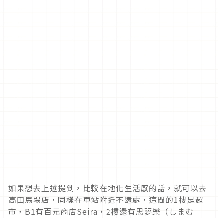
如果想去上述提到，比較在地化生活感的話，就可以去
高田馬場店，同樣在車站附近不遠處，這間的1樓是超
市，B1有百元商店Seira，2樓還有思夢樂（しまむ