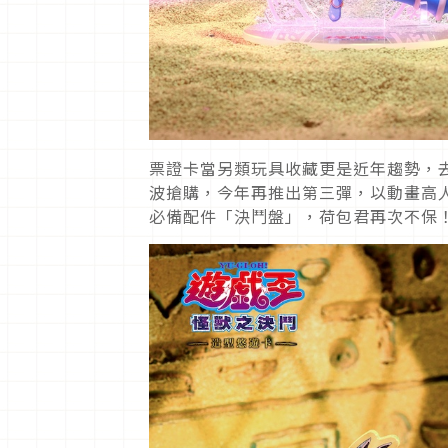
票證卡當另類玩具收藏更是近年趨勢，
波搶購，今年再推出第三彈，以動畫高
必備配件「決鬥盤」，荷包君再次不保