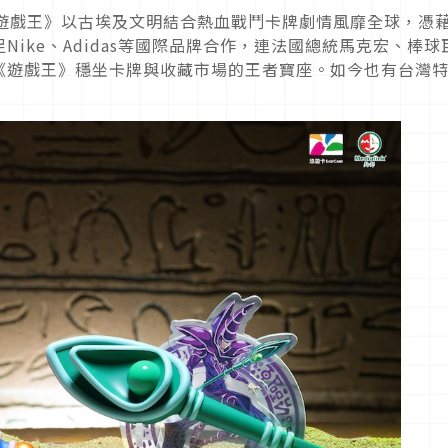
載《遊戲王》以古埃及文明結合熱血戰鬥卡牌劇情風靡全球，憑
ike、Adidas等國際品牌合作，連法國總統馬克宏、棒球
《遊戲王》穩坐卡牌與收藏市場的王者寶座。如今也有台灣