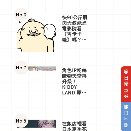
No.
6
快90公斤肌
肉大叔能進
電影院看
《吉伊卡
哇》嗎？日
本重金屬樂
團「打首」
會長與
nagano老師
一同給出了
No.
7
角色IP粉絲
旅日優惠券
答案
購物天堂再
升級！
KIDDY
LAND 原宿
店吉伊卡哇
迎客，新開
旅日地圖
幕
OMOKADO
店3分即達
No.
8
在飯店裡看
日本夏季花