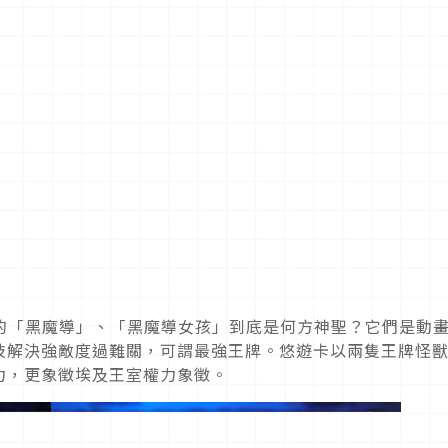
龍的「黑魔導」、「黑魔導女孩」到底是何方神聖？它們是動
技解決強敵度過難關，可謂最強王牌。悠遊卡以兩隻王牌怪
力，更象徵埃及王室權力象徵。