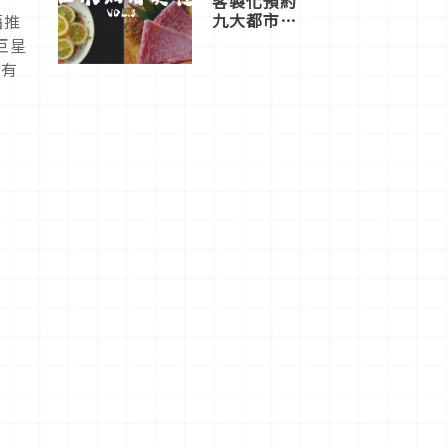
客製化預約
九大都市餐
藉推
廳，打造專
巨星
屬美食體
特有
驗！