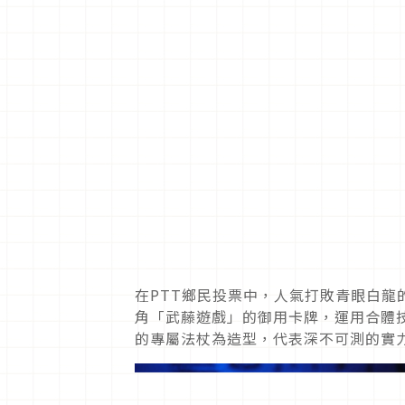
在PTT鄉民投票中，人氣打敗青眼白
角「武藤遊戲」的御用卡牌，運用合體
的專屬法杖為造型，代表深不可測的實