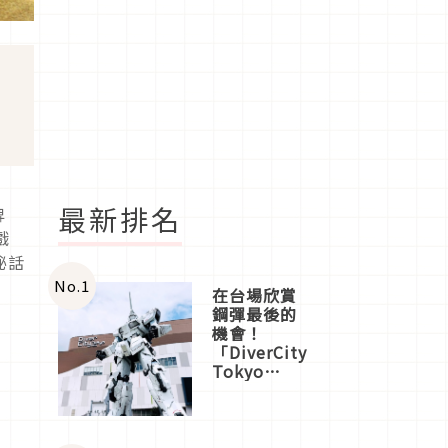
最新排名
牌
戲
秘話
No.
1
在台場欣賞
鋼彈最後的
機會！
「DiverCity
Tokyo
Plaza」搭
船、購物、
美食及夜
景，一次全