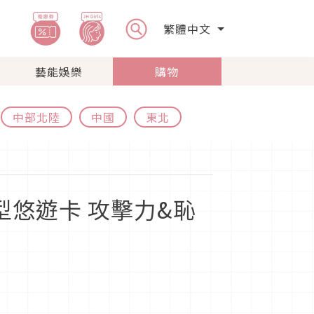
繁體中文
藝能娛樂
購物
中部北陸
中國
東北
悠遊卡 攻擊力&恥