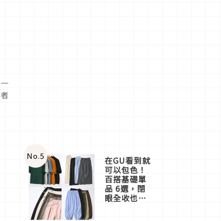
成一
鬥者
No.
5
在GU看到就
可以包色！
百搭基礎單
品 6選，閉
眼全收也不
心疼