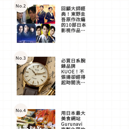
體驗
No.
2
回顧大師經
典！東野圭
吾原作改編
的10部日本
影視作品推
薦
No.
3
必買日系腕
錶品牌
KUOE！不
張揚卻經得
起時間洗鍊
的經典之作
五選
No.
4
用日本最大
美食網站
Gurunavi