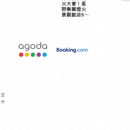
火大會！星
野集團煙火
景觀飯店6
選，讓你不
用人擠人悠
閒欣賞
畫主
獸卡