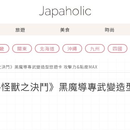
旅遊
美食
時尚
畿
關東
北海道
沖繩
九州
四國
決鬥》黑魔導專武變造型悠遊卡 攻擊力&恥度MAX
-怪獸之決鬥》黑魔導專武變造型