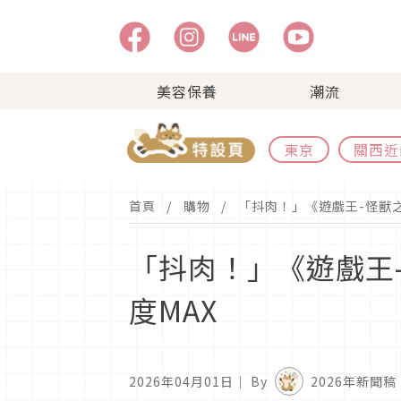
美容保養
潮流
東京
關西近
首頁
購物
「抖肉！」《遊戲王-怪獸之
「抖肉！」《遊戲王
度MAX
2026年04月01日
｜ By
2026年新聞稿