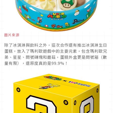
圖片來源
除了冰淇淋與飲料之外，這次合作還有推出冰淇淋生日
蛋糕，放入了瑪利歐遊戲中的主要元素，包含瑪利歐兄
弟、星星、問號磚塊和蘑菇，蛋糕外盒更是問號箱（數
量有限），還原度真的是99.9%！