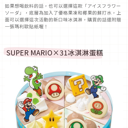
如果想喝飲料的話，也可以選擇這款「アイスフラワー
ソーダ」，底層為加入了優格果凍和椰果的蘇打水，上
面可以選擇這次活動的新口味冰淇淋，購買的話還附贈
一張瑪利歐貼紙喔！
SUPER MARIO×31冰淇淋蛋糕