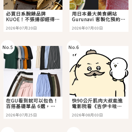
必買日系腕錶品牌
用日本最大美食網站
KUOE！不張揚卻經得起
Gurunavi 客製化預約九
時間洗鍊的經典之作五
大都市餐廳，打造專屬
2026年07月20日
2026年07月03日
選
美食體驗！
No.
5
No.
6
在GU看到就可以包色！
快90公斤肌肉大叔能進
百搭基礎單品 6選，閉
電影院看《吉伊卡哇》
眼全收也不心疼
嗎？日本重金屬樂團
2026年07月25日
2026年08月03日
「打首」會長與nagano
老師一同給出了答案