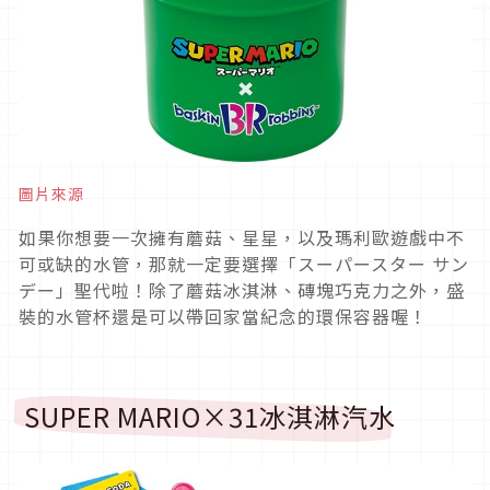
圖片來源
如果你想要一次擁有蘑菇、星星，以及瑪利歐遊戲中不
可或缺的水管，那就一定要選擇「スーパースター サン
デー」聖代啦！除了蘑菇冰淇淋、磚塊巧克力之外，盛
裝的水管杯還是可以帶回家當紀念的環保容器喔！
SUPER MARIO×31冰淇淋汽水