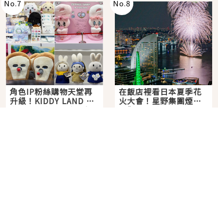
No.
7
No.
8
角色IP粉絲購物天堂再
在飯店裡看日本夏季花
升級！KIDDY LAND 原
火大會！星野集團煙火
宿店吉伊卡哇迎客，新
景觀飯店6選，讓你不用
2026年07月07日
2026年07月25日
開幕 OMOKADO 店3分
人擠人悠閒欣賞
即達
分類列表
首頁
美容保養
潮流
旅遊