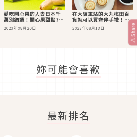
愛吃開心果的人去日本千
在大阪車站的大丸梅田百
萬別錯過！開心果甜點7
貨就可以買齊伴手禮！
選，以香濃的堅果香氣征
2023年夏天日本超人氣甜
Share
2023年08月20日
2023年08月13日
服你的味蕾
點攻略
妳可能會喜歡
最新排名