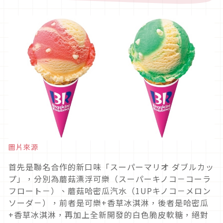
圖片來源
首先是聯名合作的新口味「スーパーマリオ ダブルカッ
プ」，分別為蘑菇漂浮可樂（スーパーキノコ－コーラ
フロート－）、蘑菇哈密瓜汽水（1UPキノコ－メロン
ソーダ－），前者是可樂+香草冰淇淋，後者是哈密瓜
+香草冰淇淋，再加上全新開發的白色脆皮軟糖，絕對