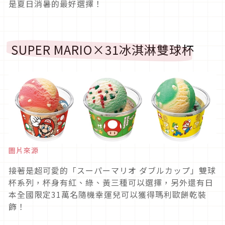
是夏日消暑的最好選擇！
SUPER MARIO×31冰淇淋雙球杯
圖片來源
接著是超可愛的「スーパーマリオ ダブルカップ」雙球
杯系列，杯身有紅、綠、黃三種可以選擇，另外還有日
本全國限定31萬名隨機幸運兒可以獲得瑪利歐餅乾裝
飾！