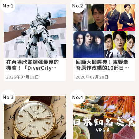
No.
1
No.
2
在台場欣賞鋼彈最後的
回顧大師經典！東野圭
機會！「DiverCity
吾原作改編的10部日本
Tokyo Plaza」搭船、
影視作品推薦
2026年07月13日
2026年07月28日
購物、美食及夜景，一
次全體驗
No.
3
No.
4