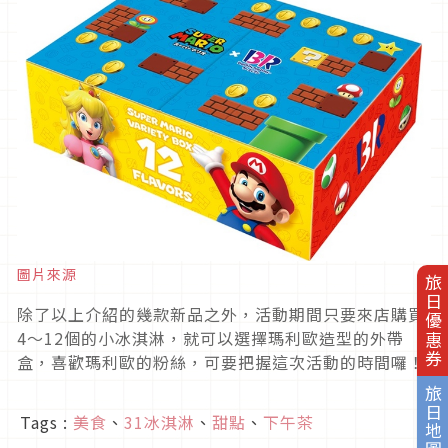
圖片來源
旅日優惠券
除了以上介紹的幾款新品之外，活動期間只要來店購買
4～12個的小冰淇淋，就可以選擇瑪利歐造型的外帶
盒，喜歡瑪利歐的粉絲，可要把握這次活動的時間囉！
旅日地圖
Tags :
美食
、
31冰淇淋
、
甜點
、
下午茶