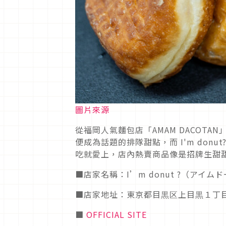
圖片來源
從福岡人氣麵包店「
AMAM DACOTAN
便成為話題的排隊甜點，而
I'm donut
吃就愛上，店內熱賣商品像是招牌生甜
■店家名稱：
I’m donut ?
（アイムド
■店家地址：東京都目黒区上目黒１丁
■
OFFICIAL SITE