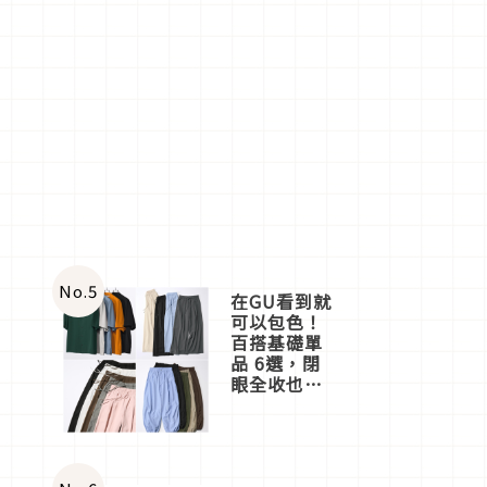
No.
5
在GU看到就
可以包色！
百搭基礎單
品 6選，閉
眼全收也不
心疼