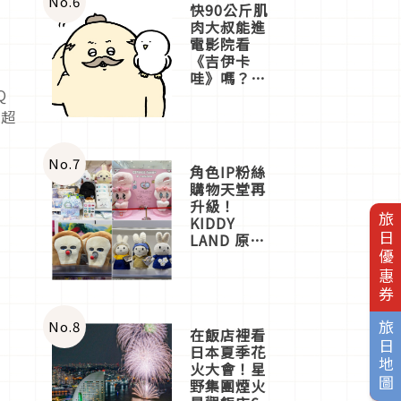
No.
6
快90公斤肌
肉大叔能進
電影院看
《吉伊卡
哇》嗎？日
本重金屬樂
Q
團「打首」
又超
會長與
nagano老師
一同給出了
No.
7
角色IP粉絲
答案
購物天堂再
升級！
旅日優惠券
KIDDY
LAND 原宿
店吉伊卡哇
迎客，新開
幕
OMOKADO
店3分即達
No.
8
旅日地圖
在飯店裡看
日本夏季花
火大會！星
野集團煙火