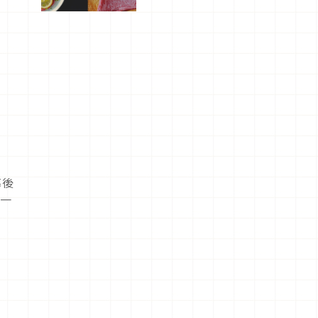
屬美食體
驗！
幕後
一