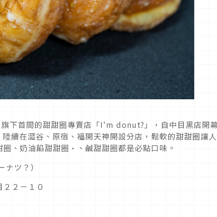
」旗下首間的甜甜圈專賣店「
I'm donut?
」，自中目黑店開
?
陸續在澀谷、原宿、福開天神開設分店，鬆軟的甜甜圈讓人
甜圈、奶油餡甜甜圈·、鹹甜甜圈都是必點口味。
ーナツ？）
目２２－１０