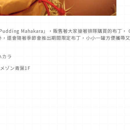
Pudding Mahakara
」，販售著大家搶著排隊購買的布丁，
外，還會隨著季節會推出期間限定布丁，小小一罐方便攜帶
ハカラ
メゾン青葉
1F