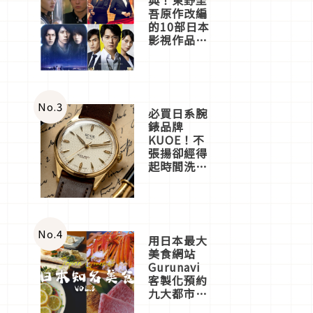
吾原作改編
的10部日本
影視作品推
薦
No.
3
必買日系腕
錶品牌
KUOE！不
張揚卻經得
起時間洗鍊
的經典之作
五選
No.
4
用日本最大
美食網站
Gurunavi
客製化預約
九大都市餐
廳，打造專