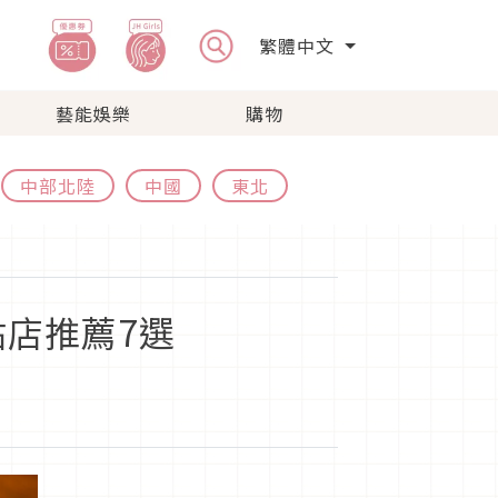
繁體中文
藝能娛樂
購物
中部北陸
中國
東北
點店推薦7選