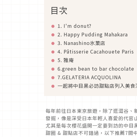
目次
1. I'm donut?
2. Happy Pudding Mahakara
3. Nanashino
氷菓店
4. Pâtisserie Cacahouete Paris
5. 雅庵
6.green bean to bar chocolate
7.GELATERIA ACQUOLINA
一起將中目黑必訪甜點店列入美食
每年前往日本東京旅遊，除了逛澀谷、
發掘，像是深受日本年輕人喜愛的代官
尤其是每次櫻花盛開一定要到訪的中目
甜圈
&
甜點店不可錯過，以下推薦7間