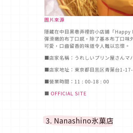
圖片來源
隱藏在中目黑巷弄裡的小店鋪「
Happy 
彈滑嫩的布丁口感，除了基本布丁口味
可愛，口齒留香的味道令人難以忘懷。
■店家名稱：うれしいプリン屋さんマ
■店家地址：
東京都目黒区青葉台
1-17-
■營業時間：
11 : 00
-1
8 : 00
■
OFFICIAL SITE
3. Nanashino
氷菓店