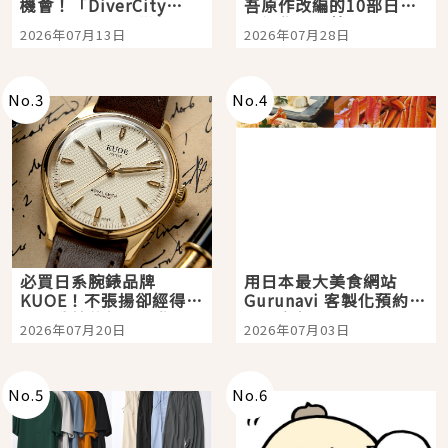
機會！「DiverCity
吾原作改編的10部日本
Tokyo Plaza」搭船、
影視作品推薦
2026年07月13日
2026年07月28日
購物、美食及夜景，一
次全體驗
No.
3
No.
4
必買日系腕錶品牌
用日本最大美食網站
KUOE！不張揚卻經得起
Gurunavi 客製化預約九
時間洗鍊的經典之作五
大都市餐廳，打造專屬
2026年07月20日
2026年07月03日
選
美食體驗！
No.
5
No.
6