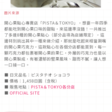
圖片來源
開心果點心專賣店「PISTA＆TOKYO」，想要一年四季
都能吃到開心果口味的甜點，來這邊準沒錯！一共推出
了多達8種的開心果點心（部分品項為店鋪限定），這
邊特別挑出其中一種來做介紹，那就是吃起來相當涮嘴
的開心果巧克力，這款點心在各個分店都能買到，每一
顆巧克力都包裹著開心果的果仁，外層的巧克力也是以
開心果製成，有著濃郁的堅果風味、甜而不膩，讓人想
一口接一口。
■ 日文品名：ピスタチオ ショコラ
■ 價格：1,458日圓（含稅）
■ 販售地點：
PISTA＆TOKYO各分店
■
OFFICIAL SITE