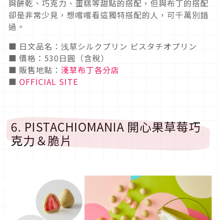
與餅乾、巧克力、蛋糕等甜點的搭配，但與布丁的搭配
卻是非常少見，想嚐嚐看這獨特搭配的人，可千萬別錯
過。
■ 日文品名：浅草シルクプリン ピスタチオプリン
■ 價格：530日圓（含稅）
■ 販售地點：
淺草布丁各分店
■
OFFICIAL SITE
6. PISTACHIOMANIA 開心果草莓巧
克力＆脆片