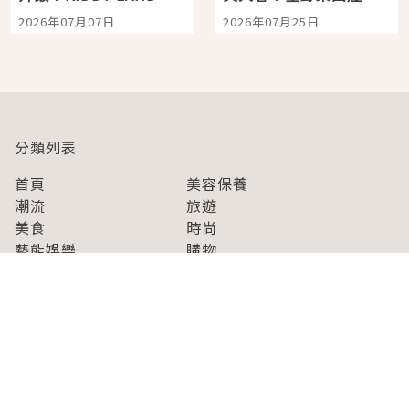
宿店吉伊卡哇迎客，新
景觀飯店6選，讓你不用
2026年07月07日
2026年07月25日
開幕 OMOKADO 店3分
人擠人悠閒欣賞
即達
分類列表
首頁
美容保養
潮流
旅遊
美食
時尚
藝能娛樂
購物
關於Japaholic
關於我們
免責事項
寫手招募
Japaholic Girls招募
廣告、合作洽談
關鍵字列表
お問い合わせ