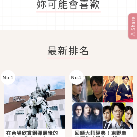
妳可能會喜歡
Share
最新排名
No.
1
No.
2
在台場欣賞鋼彈最後的
回顧大師經典！東野圭