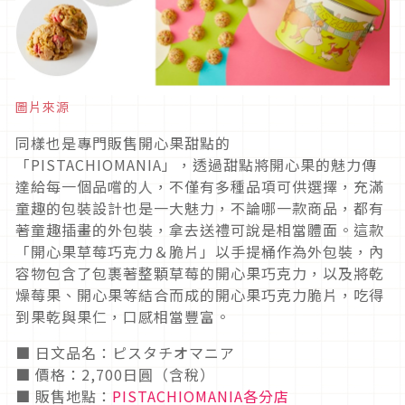
圖片來源
同樣也是專門販售開心果甜點的
「PISTACHIOMANIA」，透過甜點將開心果的魅力傳
達給每一個品嚐的人，不僅有多種品項可供選擇，充滿
童趣的包裝設計也是一大魅力，不論哪一款商品，都有
著童趣插畫的外包裝，拿去送禮可說是相當體面。這款
「開心果草莓巧克力＆脆片」以手提桶作為外包裝，內
容物包含了包裹著整顆草莓的開心果巧克力，以及將乾
燥莓果、開心果等結合而成的開心果巧克力脆片，吃得
到果乾與果仁，口感相當豐富。
■ 日文品名：ピスタチオマニア
■ 價格：2,700日圓（含稅）
■ 販售地點：
PISTACHIOMANIA各分店