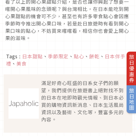
看了以上的開心果甜點介紹，是否也讓你興起了想要一
嚐開心果風味的念頭呢？與台灣相比，在日本能吃到開
心果甜點的機會可不少，甚至也有許多零食點心會因應
季節時令推出開心果口味，若是赴日旅遊時有看到開心
果口味的點心，不妨買來嚐嚐看，相信你也會愛上開心
果的滋味。
Tags :
日本甜點
、
季節限定
、
點心
、
餅乾
、
日本伴手
旅日優惠券
禮
、
美食
滿足好奇心旺盛的日系女子們的願
望，我們提供在旅遊書上絕對找不到
旅日地圖
的日本在地即時觀光情報、到日本必
買的購物資訊新消息、日本生活風尚
資訊以及藝術、文化等，豐富多元的
內容。