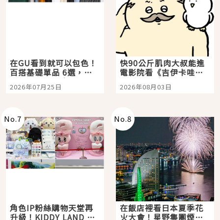
在GU看到就可以包色！
快90公斤肌肉大叔能進
百搭基礎單品 6選，閉
電影院看《吉伊卡哇》
眼全收也不心疼
嗎？日本重金屬樂團
2026年07月25日
2026年08月03日
「打首」會長與nagano
老師一同給出了答案
No.
7
No.
8
角色IP粉絲購物天堂再
在飯店裡看日本夏季花
升級！KIDDY LAND 原
火大會！星野集團煙火