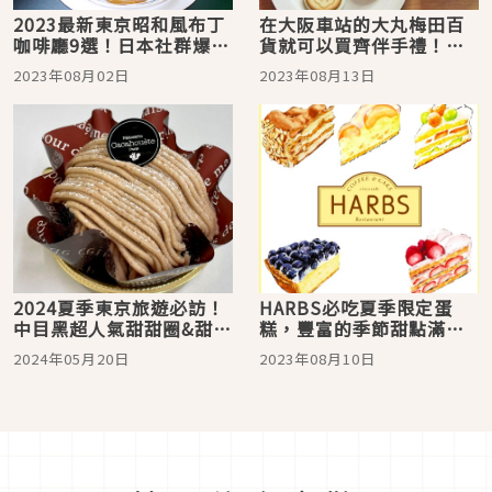
2023最新東京昭和風布丁
在大阪車站的大丸梅田百
咖啡廳9選！日本社群爆紅
貨就可以買齊伴手禮！
甜點，布丁控必見
2023年夏天日本超人氣甜
2023年08月02日
2023年08月13日
點攻略
2024夏季東京旅遊必訪！
HARBS必吃夏季限定蛋
中目黑超人氣甜甜圈&甜點
糕，豐富的季節甜點滿足
店推薦7選
你的味蕾！
2024年05月20日
2023年08月10日