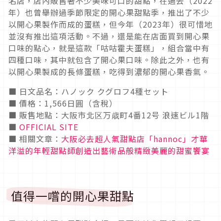
名店，店內販售著不少美味可口的甜點，在過去（2022
年）也曾舉辦過季節限定的開心果甜點季，推出了不少
以開心果製作而成的蛋糕，但今年（2023年）很可惜地
並沒有推出這項活動。不過，還是能在店面買到開心果
口味的點心，就是這款「咕咕霍夫蛋糕」，組合當中有
四種口味，其中就包含了開心果口味。除此之外，也有
以開心果製成的長條蛋糕，吃得到濃郁的開心果香氣。
■ 日文品名：ハノック クグロフ4種セット
■ 價格：1,566日圓（含稅）
■ 販售地點：大阪市北区万歳町4番12号 浪速ビル1階
■
OFFICIAL SITE
■ 相關文章：
大阪必去超人氣甜點店「hannoc」才華
洋溢的年輕甜點師創造出藝術品般精緻美麗的甜蜜饗宴
值得一嚐的開心果甜點