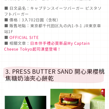
■ 日文品名：キャプテンスイーツバーガー ピスタソ
フトバーガー
■ 價格：3入702日圓（含稅）
■ 販售地點：東京都千代田区丸の内1-9-1 JR東京車
站1F
■
OFFICIAL SITE
■ 相關文章：
日本伴手禮必買新品My Captain
Cheese Tokyo起司漢堡登場！
3. PRESS BUTTER SAND 開心果櫻桃
焦糖奶油夾心餅乾