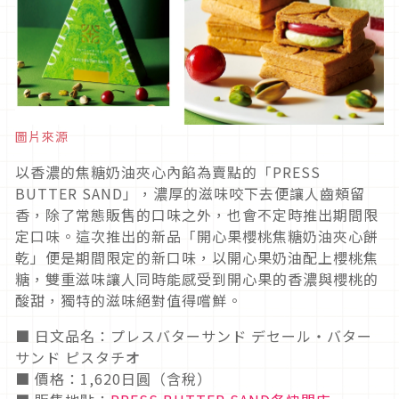
圖片來源
以香濃的焦糖奶油夾心內餡為賣點的「PRESS
BUTTER SAND」，濃厚的滋味咬下去便讓人齒頰留
香，除了常態販售的口味之外，也會不定時推出期間限
定口味。這次推出的新品「開心果櫻桃焦糖奶油夾心餅
乾」便是期間限定的新口味，以開心果奶油配上櫻桃焦
糖，雙重滋味讓人同時能感受到開心果的香濃與櫻桃的
酸甜，獨特的滋味絕對值得嚐鮮。
■ 日文品名：プレスバターサンド デセール・バター
サンド ピスタチオ
■ 價格：1,620日圓（含稅）