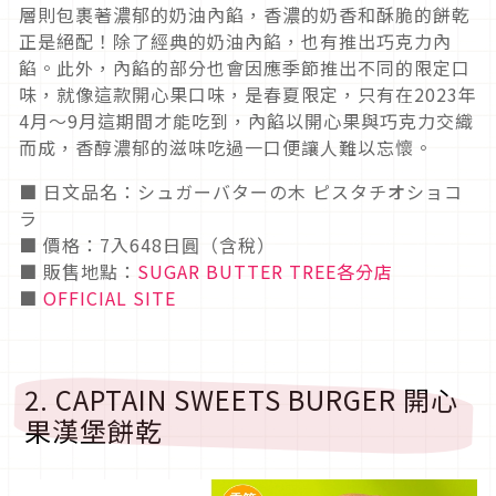
層則包裹著濃郁的奶油內餡，香濃的奶香和酥脆的餅乾
正是絕配！除了經典的奶油內餡，也有推出巧克力內
餡。此外，內餡的部分也會因應季節推出不同的限定口
味，就像這款開心果口味，是春夏限定，只有在2023年
4月～9月這期間才能吃到，內餡以開心果與巧克力交織
而成，香醇濃郁的滋味吃過一口便讓人難以忘懷。
■ 日文品名：シュガーバターの木 ピスタチオショコ
ラ
■ 價格：7入648日圓（含稅）
■ 販售地點：
SUGAR BUTTER TREE各分店
■
OFFICIAL SITE
2. CAPTAIN SWEETS BURGER 開心
果漢堡餅乾