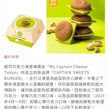
圖片來源
起司巧克力漢堡專賣店「My Captain Cheese
Tokyo」所設立的新品牌「CAPTAIN SWEETS
BURGER」，主打以漢堡為造型的夾心餅乾，乍看之下
頗有漢堡版冰火菠蘿的感覺，特別是那超過餅乾的超大
塊餡料，讓你能品嘗到超濃郁的內餡。目前推出了起司
巧克力、草莓巧克力等口味，以及這款期間限定（2023
年4月～9月）的開心果巧克力口味。酥脆的餅乾夾著濃
郁的開心果巧克力，香醇滋味一口咬下去超滿足。