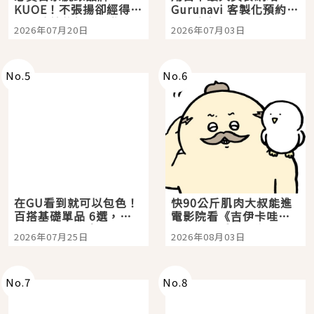
KUOE！不張揚卻經得起
Gurunavi 客製化預約九
時間洗鍊的經典之作五
大都市餐廳，打造專屬
2026年07月20日
2026年07月03日
選
美食體驗！
No.
5
No.
6
在GU看到就可以包色！
快90公斤肌肉大叔能進
百搭基礎單品 6選，閉
電影院看《吉伊卡哇》
眼全收也不心疼
嗎？日本重金屬樂團
2026年07月25日
2026年08月03日
「打首」會長與nagano
老師一同給出了答案
No.
7
No.
8