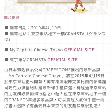
圖片來源
■ 開幕日期：2019年4月19日
■ 開幕地點：東京車站地下一樓GRANSTA（グランス
タ）
■ My Captain Cheese Tokyo
OFFICIAL SITE
■ 東京車站GRANSTA
OFFICIAL SITE
由日本知名食品公司GRAPESTONE推出的最新品牌
「My Captain Cheese Tokyo」將在2019年4月19日
於東京車站正式開幕！擁有甜味鹹味完美比例的招牌起
司巧克力漢堡絕對是最新伴手禮首選，有經過東京車站
的朋友務必安排到行程之中喔！位在東京車站地下一樓
的GRANSTA集結多家品牌，可以將超人氣伴手禮一網
打盡，這陣子有要去日本東京的朋友趕快來規劃吧！