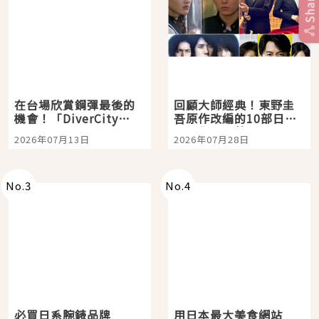
Share
在台場欣賞鋼彈最後的
回顧大師經典！東野圭
機會！「DiverCity
吾原作改編的10部日本
Tokyo Plaza」搭船、
影視作品推薦
2026年07月13日
2026年07月28日
購物、美食及夜景，一
次全體驗
No.
3
No.
4
必買日系腕錶品牌
用日本最大美食網站