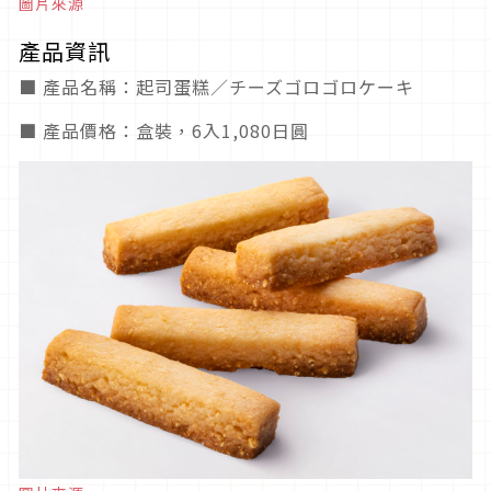
圖片來源
產品資訊
■ 產品名稱：起司蛋糕／チーズゴロゴロケーキ
■ 產品價格：盒裝，6入1,080日圓