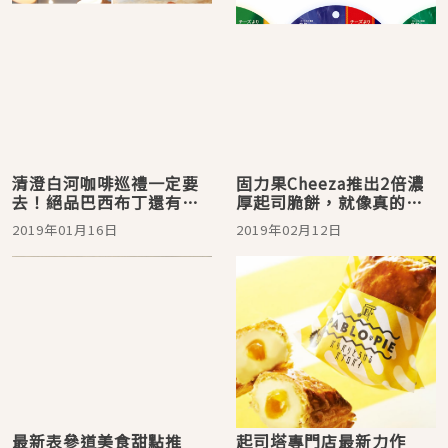
清澄白河咖啡巡禮一定要
固力果Cheeza推出2倍濃
去！絕品巴西布丁還有起
厚起司脆餅，就像真的起
司專賣店的牛奶冰淇淋都
司一樣讓日本人直呼太美
2019年01月16日
2019年02月12日
要吃
味啦！
最新表參道美食甜點推
起司塔專門店最新力作