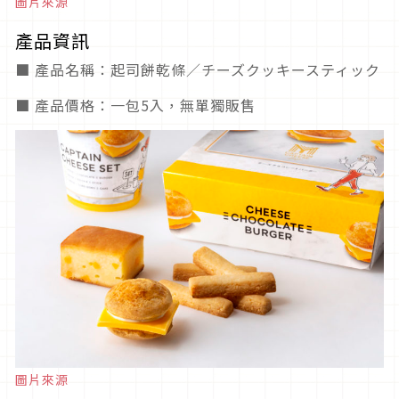
圖片來源
產品資訊
■ 產品名稱：起司餅乾條／チーズクッキースティック
■ 產品價格：一包5入，無單獨販售
圖片來源