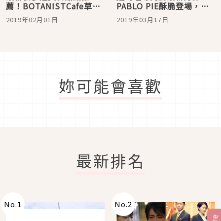
薦！BOTANISTCafe草莓
PABLO PIE酥脆登場，還
生起司杯還有巧克力棉花
有許多期間限定口味都在
2019年02月01日
2019年03月17日
糖拿鐵限定販售中
這裡！
妳可能會喜歡
最新排名
No.
1
No.
2