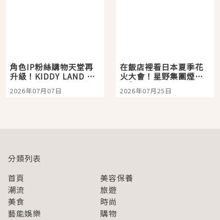
角色IP粉絲購物天堂再
在飯店裡看日本夏季花
升級！KIDDY LAND 原
火大會！星野集團煙火
宿店吉伊卡哇迎客，新
景觀飯店6選，讓你不用
2026年07月07日
2026年07月25日
開幕 OMOKADO 店3分
人擠人悠閒欣賞
即達
分類列表
首頁
美容保養
潮流
旅遊
美食
時尚
藝能娛樂
購物