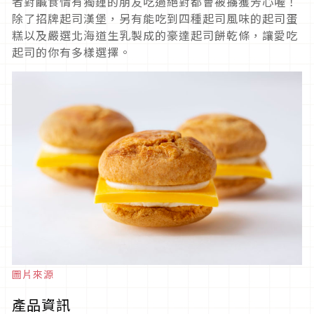
者對鹹食情有獨鍾的朋友吃過絕對都會被擄獲芳心喔！
除了招牌起司漢堡，另有能吃到四種起司風味的起司蛋
糕以及嚴選北海道生乳製成的豪達起司餅乾條，讓愛吃
起司的你有多樣選擇。
圖片來源
產品資訊