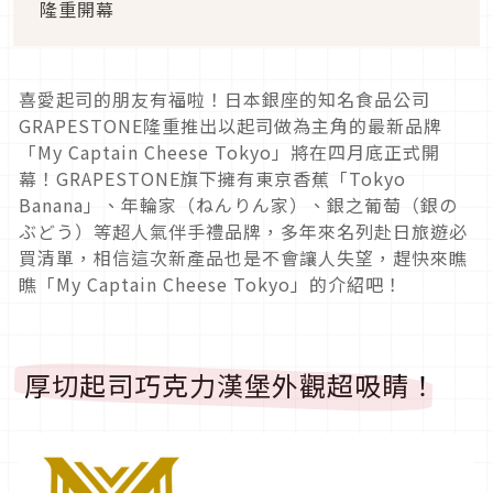
隆重開幕
喜愛起司的朋友有福啦！日本銀座的知名食品公司
GRAPESTONE隆重推出以起司做為主角的最新品牌
「My Captain Cheese Tokyo」將在四月底正式開
幕！GRAPESTONE旗下擁有東京香蕉「Tokyo
Banana」、年輪家（ねんりん家）、銀之葡萄（銀の
ぶどう）等超人氣伴手禮品牌，多年來名列赴日旅遊必
買清單，相信這次新產品也是不會讓人失望，趕快來瞧
瞧「My Captain Cheese Tokyo」的介紹吧！
厚切起司巧克力漢堡外觀超吸睛！