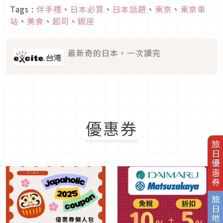
Tags :
伴手禮
、
日本必買
、
日本話題
、
東京
、
東京車
站
、
美食
、
起司
、
銀座
最新奇的日本，一次讀完
優惠券
旅日優惠券
旅日地圖