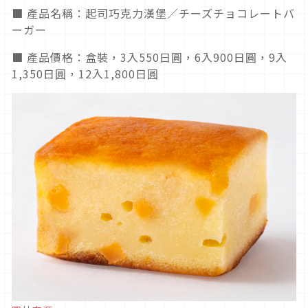
■ 產品名稱：起司巧克力漢堡／チーズチョコレートバ
ーガー
■ 產品價格：盒裝，3入550日圓，6入900日圓，9入
1,350日圓，12入1,800日圓