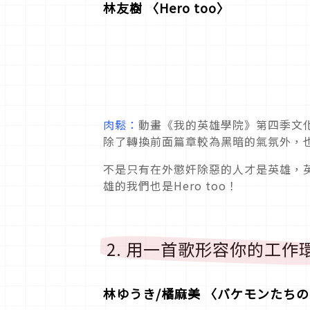
林友樹 〈Hero too〉
肉鬆：
動畫《我的英雄學院》第四季文化
除了轉換前面篇章較為黑暗的氣氛外，
不是只有在外懲奸除惡的人才是英雄，
雄的我們也是Hero too！
2. 用一首歌形容你的工作
林ゆうき/橘麻美 〈バケモンたち