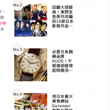
體驗
No.
2
回顧大師經
物，
典！東野圭
吾原作改編
的動
的10部日本
對映
影視作品推
就來
薦
No.
3
必買日系腕
錶品牌
KUOE！不
張揚卻經得
起時間洗鍊
的經典之作
五選
No.
4
用日本最大
美食網站
Gurunavi