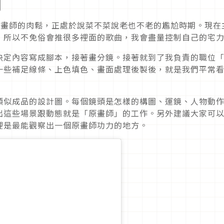
原畫師的肉鬆，正處於說菜不菜說老也不老的尷尬時期。現在
，所以不免俗會推很多裡面的歌曲，我會盡量控制自己的宅
決定內容寫成腳本，接著畫分鏡。接著就到了我負責的職位
一些補足線條、上色填色、畫面處理後製後，就是我們平常
類似成品的設計圖。每個鏡頭是怎樣的構圖、運鏡、人物動
出這些場景跟動態就是「原畫師」的工作。另外建議大家可
裡是最能觀察出一個原畫師功力的地方。