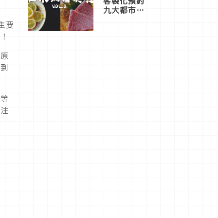
客製化預約
九大都市餐
廳，打造專
主要
屬美食體
力！
驗！
「原
看到
作等
以注