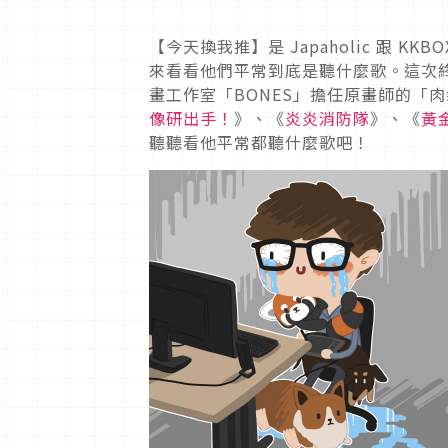
【今天換我推】是 Japaholic 跟
來看看他們平常到底是聽什麼歌。這次
畫工作室「BONES」擔任原畫師的「
像研出手！
》、《
炎炎消防隊
》、《
黃
聽聽看他平常都聽什麼歌吧！