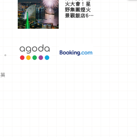
火大會！星
野集團煙火
景觀飯店6
選，讓你不
用人擠人悠
閒欣賞
〉。
著英