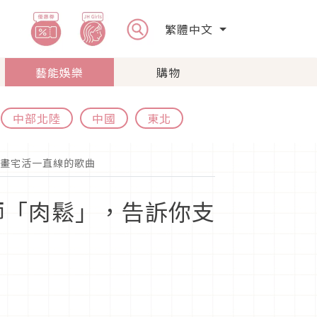
繁體中文
藝能娛樂
購物
中部北陸
中國
東北
畫宅活一直線的歌曲
師「肉鬆」，告訴你支