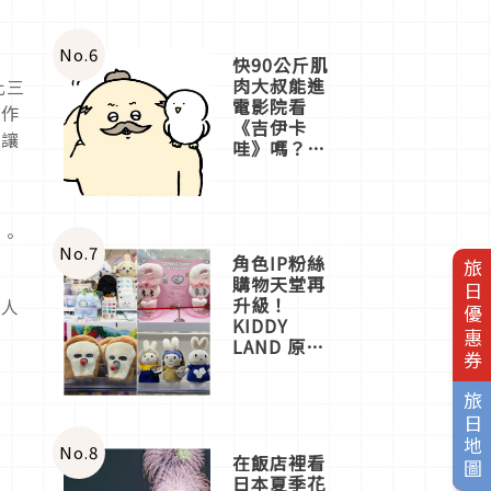
No.
6
快90公斤肌
肉大叔能進
比三
電影院看
工作
《吉伊卡
能讓
哇》嗎？日
意
本重金屬樂
團「打首」
會長與
nagano老師
苦。
一同給出了
No.
7
角色IP粉絲
旅日優惠券
答案
購物天堂再
升級！
的人
KIDDY
LAND 原宿
店吉伊卡哇
迎客，新開
旅日地圖
幕
OMOKADO
店3分即達
No.
8
在飯店裡看
日本夏季花