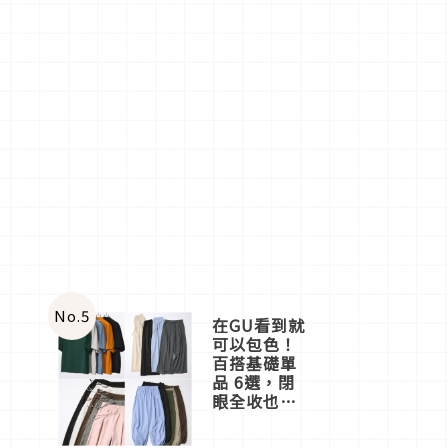
No.
5
在GU看到就
可以包色！
百搭基礎單
品 6選，閉
眼全收也不
心疼