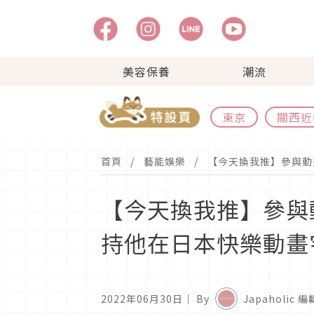
美容保養
潮流
東京
關西近
首頁
藝能娛樂
【今天換我推】參與動
【今天換我推】參與
持他在日本快樂動畫
2022年06月30日
｜ By
Japaholic 