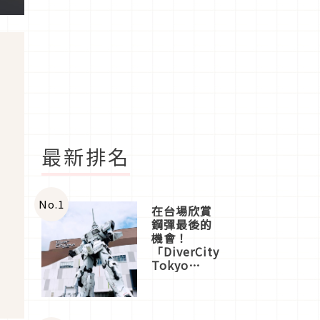
最新排名
No.
1
在台場欣賞
鋼彈最後的
機會！
「DiverCity
Tokyo
Plaza」搭
船、購物、
美食及夜
景，一次全