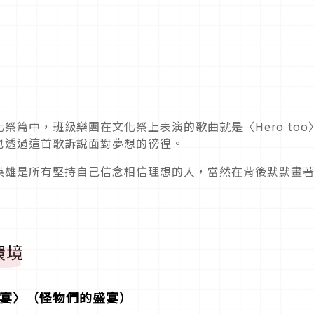
祭篇中，班級樂團在文化祭上表演的歌曲就是〈Hero too
也透過這首歌訴說面對夢想的徬徨。
英雄是所有堅持自己信念相信理想的人，當然在背後默默畫
環境
の宴〉（怪物們的盛宴）