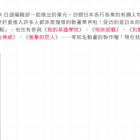
 KKBOX 日語編輯部一起推出的單元，訪問日本各行各業的有趣人
終於要進入許多人都非常憧憬的動畫業界啦！受訪的是日本
肉鬆」，他也有參與《
我的英雄學院
》、《
呪術迴戰
》、《
別
金神威
》、《
進擊的巨人
》⋯⋯等知名動畫的製作喔！現在