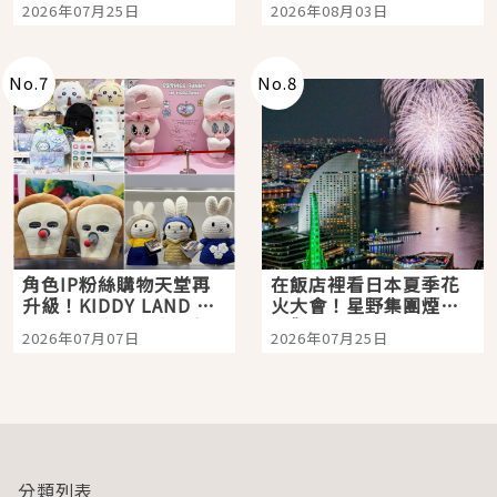
2026年07月25日
2026年08月03日
「打首」會長與nagano
老師一同給出了答案
No.
7
No.
8
角色IP粉絲購物天堂再
在飯店裡看日本夏季花
升級！KIDDY LAND 原
火大會！星野集團煙火
宿店吉伊卡哇迎客，新
景觀飯店6選，讓你不用
2026年07月07日
2026年07月25日
開幕 OMOKADO 店3分
人擠人悠閒欣賞
即達
分類列表