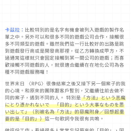
卡茲拉：
比較特別的是名字有機會被列入遊戲的製作名
單之中。另外可以和很多不同的遊戲公司合作，接觸很
多不同類型的遊戲。雖然我們這一行比較好的出路是跳
到遊戲發行商或是開發商那裡，從乙方轉換成甲方，不
過通常這樣就只會固定接觸到某一間公司的遊戲；而喜
歡接觸不同遊戲的人，就很適合繼續在在地化公司為各
種不同遊戲服務囉！
世界末日 〈RPG〉很像結案之後又接下另一個案子的我
的心境。和原來的團隊跟客戶暫別，又繼續往前去做不
同的案子，遇到不同的人。 特別是
「方法」という悪魔
にとり憑かれないで 「目的」という大事なものを思
い出して」（別被名為「方法」的惡魔附身／回想起重
要的是「目的」）
這一句歌詞令我很有共鳴。
做這份工作，看過很多人常常忘記原來的「目的」，因