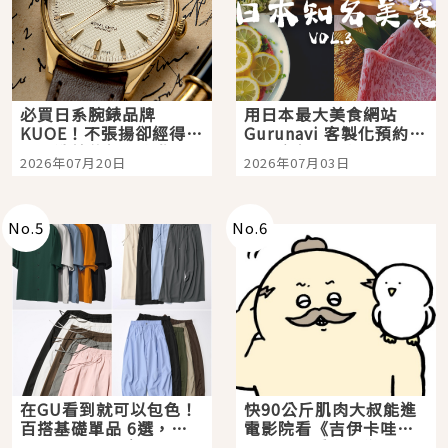
必買日系腕錶品牌
用日本最大美食網站
KUOE！不張揚卻經得起
Gurunavi 客製化預約九
時間洗鍊的經典之作五
大都市餐廳，打造專屬
2026年07月20日
2026年07月03日
選
美食體驗！
No.
5
No.
6
在GU看到就可以包色！
快90公斤肌肉大叔能進
百搭基礎單品 6選，閉
電影院看《吉伊卡哇》
眼全收也不心疼
嗎？日本重金屬樂團