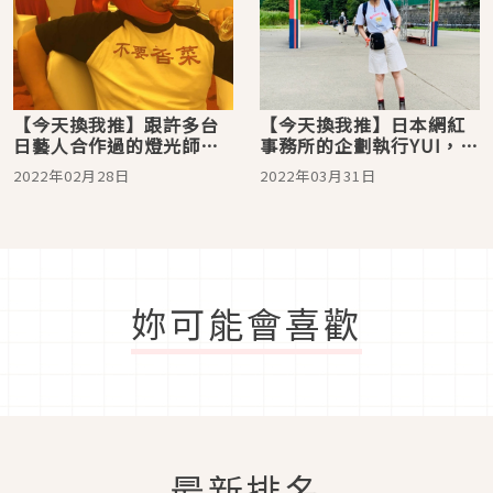
【今天換我推】跟許多台
【今天換我推】日本網紅
日藝人合作過的燈光師藤
事務所的企劃執行YUI，在
原敬，在演唱會施展不用
維護網紅創作品質跟完成
2022年02月28日
2022年03月31日
聲音也能詮釋音樂的魔
客戶花式許願的掙扎求生
法！
歌單！
妳可能會喜歡
最新排名