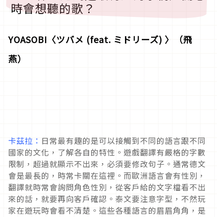
時會想聽的歌？
YOASOBI
〈
ツバメ (feat. ミドリーズ)
〉（飛
燕）
卡茲拉：
日常最有趣的是可以接觸到不同的語言跟不同
國家的文化，了解各自的特性。遊戲翻譯有嚴格的字數
限制，超過就顯示不出來，必須要修改句子。通常德文
會是最長的，時常卡關在這裡。而歐洲語言會有性別，
翻譯就時常會詢問角色性別，從客戶給的文字檔看不出
來的話，就要再向客戶確認。泰文要注意字型，不然玩
家在遊玩時會看不清楚。這些各種語言的眉眉角角，是