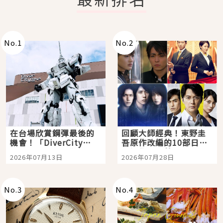
No.
1
No.
2
在台場欣賞鋼彈最後的
回顧大師經典！東野圭
機會！「DiverCity
吾原作改編的10部日本
Tokyo Plaza」搭船、
影視作品推薦
2026年07月13日
2026年07月28日
購物、美食及夜景，一
次全體驗
No.
3
No.
4