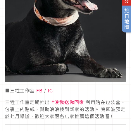
旅日地圖
■三牲工作室
FB
/
IG
三牲工作室定期推出
#浪我送你回家
利用貼在包裝盒、
包裹上的貼紙，幫助浪浪找到新家的活動。 第四波預定
於七月舉辦，歡迎大家跟各店家推薦這個活動喔！