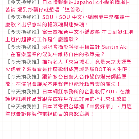
【今天換我推】
日本情報網站Japaholic小編的職場甘
苦談 遇到抄襲仔就想唱「這首歌」
【今天換我推】
SOU・SOU 中文小編團隊平常都聽什
麼歌？出乎意料的搖滾魂與迷妹魂！
【今天換我推】
富士電視台中文小編歐醬 在日劇誕生地
上班的超夢幻工作是什麼體驗？
【今天換我推】
演唱會攝影斜槓手帳設計 Santin Aki
，在音樂產業的混亂中維持自由的歌單是？
【今天換我推】
推特名人「來宮城吧」竟是東京奧運聖
火跑者？來看看是什麼歌組成宮城洗腦BOT的人生吧！
【今天換我推】
跟許多台日藝人合作過的燈光師藤原
敬，在演唱會施展不用聲音也能詮釋音樂的魔法！
【今天換我推】
日本網紅事務所的企劃執行YUI，在維
護網紅創作品質跟完成客戶花式許願的掙扎求生歌單！
【今天換我推】
日本某電視台導播「羊愛好家」，用這
些歌告訴你製作電視節目的喜怒哀樂！