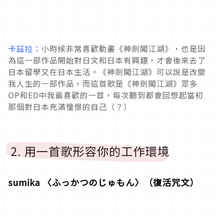
卡茲拉：
小時候非常喜歡動畫《神劍闖江湖》，也是因
為這一部作品開始對日文和日本有興趣，才會後來去了
日本留學又在日本生活。《神劍闖江湖》可以說是改變
我人生的一部作品，而這首歌是《神劍闖江湖》眾多
OP和ED中我最喜歡的一首，每次聽到都會回想起當初
那個對日本充滿憧憬的自己（？）
2. 用一首歌形容你的工作環境
sumika 〈ふっかつのじゅもん〉（復活咒文）