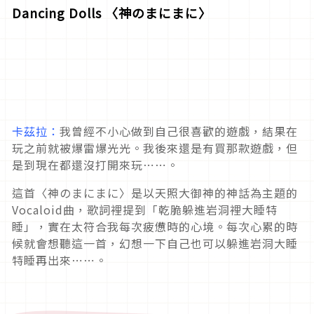
Dancing Dolls
〈神のまにまに〉
卡茲拉：
我曾經不小心做到自己很喜歡的遊戲，結果在
玩之前就被爆雷爆光光。我後來還是有買那款遊戲，但
是到現在都還沒打開來玩⋯⋯。
這首〈神のまにまに〉是以天照大御神的神話為主題的
Vocaloid曲，歌詞裡提到「乾脆躲進岩洞裡大睡特
睡」，實在太符合我每次疲憊時的心境。每次心累的時
候就會想聽這一首，幻想一下自己也可以躲進岩洞大睡
特睡再出來⋯⋯。