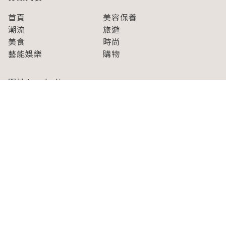
首頁
美容保養
潮流
旅遊
美食
時尚
藝能娛樂
購物
關於Japaholic
關於我們
免責事項
寫手招募
Japaholic Girls招募
廣告、合作洽談
關鍵字列表
お問い合わせ