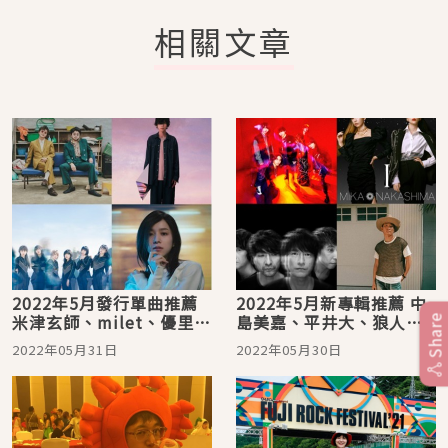
相關文章
2022年5月發行單曲推薦
2022年5月新專輯推薦 中
米津玄師、milet、優里、
島美嘉、平井大、狼人樂
Share
東京事變新歌別錯過！
團、キタニタツヤ新作上
2022年05月31日
2022年05月30日
線啦！