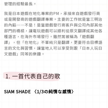
管理的經驗最長。
我是日本遊戲在地化專案的PM，承接來自遊戲發行商
或是開發商的遊戲翻譯專案。主要的工作就是當三明治
的內餡⋯⋯不是！是當遊戲發行商客戶與公司內部其他
部門的橋樑，讓電玩遊戲可以順利從原文翻譯成其他各
種語言，在海外市場發行。雖然常被稱為「遊戲翻
譯」，但「在地化」不單純只是翻譯，更要符合目標語
言的文化與習慣，讓當地人可以享受到跟「日本人玩日
文遊戲」同等的樂趣。
1. 一首代表自己的歌
SIAM SHADE 〈1/3の純情な感情〉