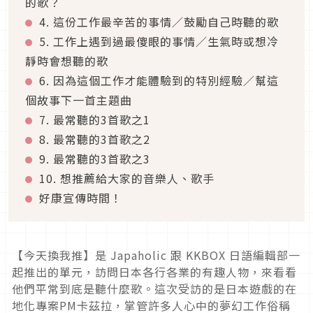
的歌？
4. 這份工作最辛苦的事情／鼓勵自己時聽的歌
5. 工作上遇到過最傻眼的事情／生氣時或想冷
靜時會想聽的歌
6. 因為這個工作才能體驗到的特別經驗／幫這
個故事下一首主題曲
7. 最常聽的3首歌之1
8. 最常聽的3首歌之2
9. 最常聽的3首歌之3
10. 想推薦給大家的音樂人、歌手
好康宣傳時間！
【今天換我推】是 Japaholic 跟 KKBOX 日語編輯部一
起推出的單元，訪問日本各行各業的有趣人物，來看看
他們平常到底是聽什麼歌。這次受訪的是日本遊戲的在
地化專案PM卡茲拉，掌管許多人心中的夢幻工作俗稱