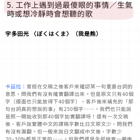
5. 工作上遇到過最傻眼的事情／生氣
時或想冷靜時會想聽的歌
宇多田光 〈ぼくはくま〉（我是熊）
卡茲拉：
曾經在交稿之後客戶來確認某一句重要台詞的
意思，問我們有沒有確實翻譯出來。但是原文只有40個
字（版面也只能放得下40個字），客戶後來補充的「那
句台詞真的想說的事」有250個字⋯⋯。我們也只能說
是照一開始收到那40個字如實翻譯呀！還有一次交稿
後，客戶說繁體中文的譯稿字數比日文原文少，問我們
有沒有漏翻。但一般來說日文翻成中文後，字數少
20~30%都是正常的⋯⋯。但我們還是全部檢查一遍後