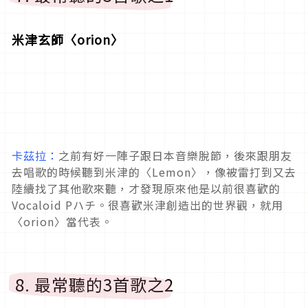
米津玄師〈orion〉
卡茲拉：
之前有好一陣子跟日本音樂脫節，後來跟朋友
去唱歌的時候聽到米津的〈Lemon〉，像被雷打到又去
陸續找了其他歌來聽，才發現原來他是以前很喜歡的
Vocaloid Pハチ。很喜歡米津創造出的世界觀，就用
〈orion〉當代表。
8. 最常聽的3首歌之2