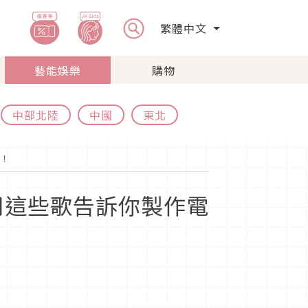
繁體中文
藝能娛樂
購物
中部北陸
中國
東北
！
用這些歌告訴你製作電