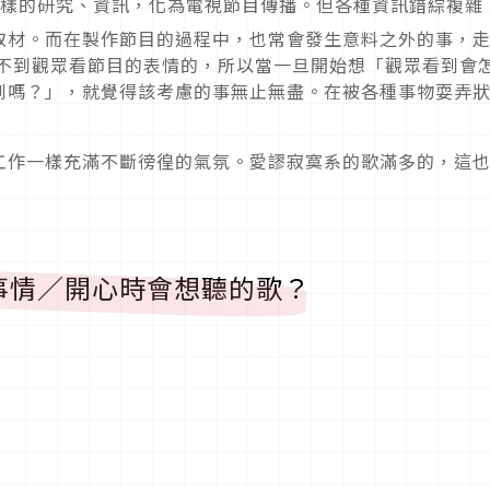
樣的研究、資訊，化為電視節目傳播。但各種資訊錯綜複雜
取材。而在製作節目的過程中，也常會發生意料之外的事，
看不到觀眾看節目的表情的，所以當一旦開始想「觀眾看到會
到嗎？」，就覺得該考慮的事無止無盡。在被各種事物耍弄
工作一樣充滿不斷徬徨的氣氛。愛謬寂寞系的歌滿多的，這
的事情／開心時會想聽的歌？