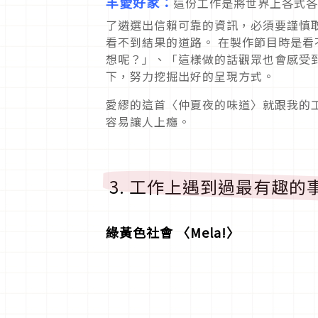
羊愛好家：
這份工作是將世界上各式各
了遴選出信賴可靠的資訊，必須要謹慎
看不到結果的道路。 在製作節目時是
想呢？」、「這樣做的話觀眾也會感受
下，努力挖掘出好的呈現方式。
愛繆的這首〈仲夏夜的味道〉就跟我的
容易讓人上癮。
3. 工作上遇到過最有趣
綠黃色社會 〈Mela!〉