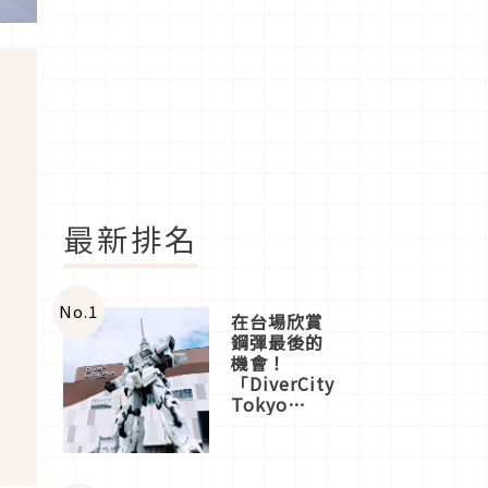
最新排名
No.
1
在台場欣賞
鋼彈最後的
機會！
「DiverCity
Tokyo
Plaza」搭
船、購物、
美食及夜
景，一次全