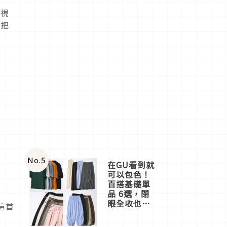
電視
以把
No.
5
在GU看到就
可以包色！
百搭基礎單
品 6選，閉
眼全收也不
這首
心疼