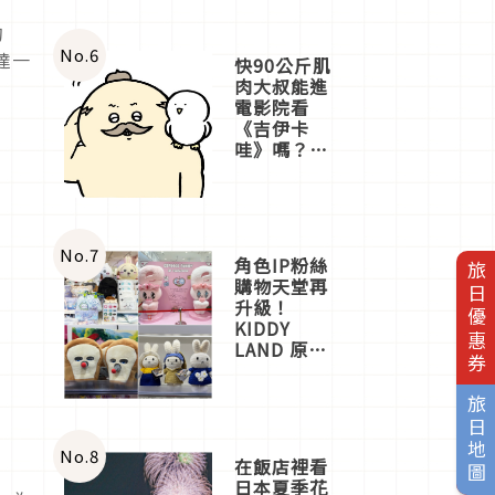
的
No.
6
達一
快90公斤肌
肉大叔能進
電影院看
《吉伊卡
哇》嗎？日
本重金屬樂
團「打首」
會長與
nagano老師
一同給出了
No.
7
角色IP粉絲
旅日優惠券
答案
購物天堂再
升級！
KIDDY
LAND 原宿
店吉伊卡哇
迎客，新開
旅日地圖
幕
OMOKADO
店3分即達
No.
8
在飯店裡看
日本夏季花