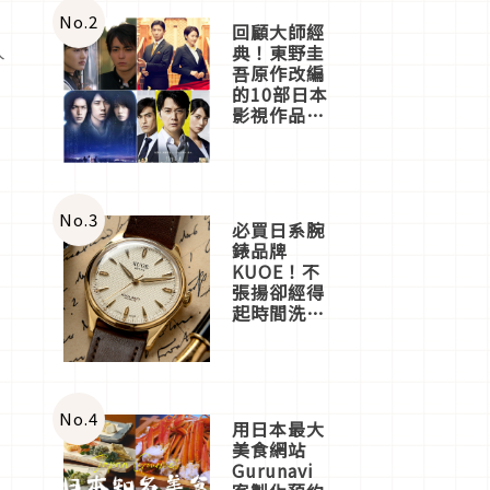
體驗
No.
2
回顧大師經
人
典！東野圭
吾原作改編
好
的10部日本
影視作品推
薦
No.
3
必買日系腕
錶品牌
KUOE！不
張揚卻經得
起時間洗鍊
的經典之作
五選
No.
4
用日本最大
美食網站
Gurunavi