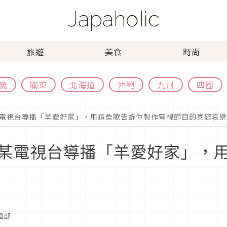
旅遊
美食
時尚
畿
關東
北海道
沖繩
九州
四國
電視台導播「羊愛好家」，用這些歌告訴你製作電視節目的喜怒哀樂
某電視台導播「羊愛好家」，
編輯部