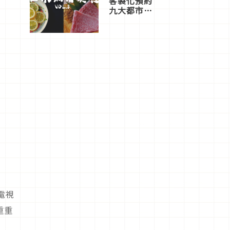
客製化預約
九大都市餐
廳，打造專
屬美食體
驗！
電視
重重