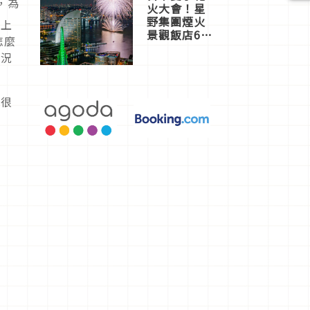
，為
火大會！星
野集團煙火
走上
景觀飯店6
怎麼
選，讓你不
狀況
用人擠人悠
閒欣賞
也很