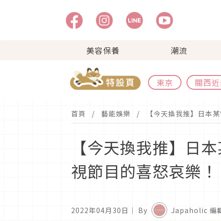
美容保養
潮流
東京
關西近
首頁
藝能娛樂
【今天換我推】日本某
【今天換我推】日本
視節目的喜怒哀樂！
2022年04月30日
｜ By
Japaholic 