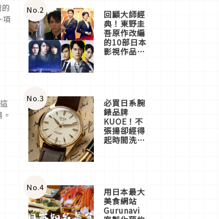
增的
體驗
No.
2
回顧大師經
一項
典！東野圭
吾原作改編
的10部日本
影視作品推
薦
No.
3
必買日系腕
，這
錶品牌
場。
KUOE！不
張揚卻經得
起時間洗鍊
的經典之作
五選
No.
4
用日本最大
美食網站
Gurunavi