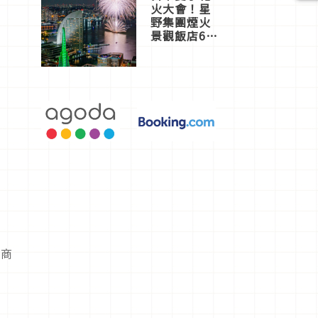
火大會！星
野集團煙火
景觀飯店6
選，讓你不
用人擠人悠
閒欣賞
氣商