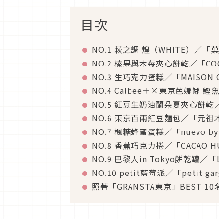
目次
NO.1 萩之調 煌（WHITE）／「
NO.2 榛果與木莓夾心餅乾／「COC
NO.3 生巧克力蛋糕／「MAISON 
NO.4 Calbee＋×東京芭娜娜 鰹
NO.5 紅豆生奶油蘭朵夏夾心餅乾／
NO.6 東京百兩紅豆麵包／「元祖
NO.7 楓糖蜂蜜蛋糕／「nuevo by
NO.8 香蕉巧克力捲／「CACAO HU
NO.9 巴黎人in Tokyo餅乾罐／「L
NO.10 petit藍莓派／「petit gar
照著「GRANSTA東京」BEST 1