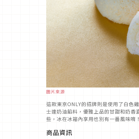
圖片來源
這款東京ONLY的招牌則是使用了白色
士達奶油餡料，優雅上品的甘甜和奶香
些，冰在冰箱內享用也別有一番風味唷
商品資訊