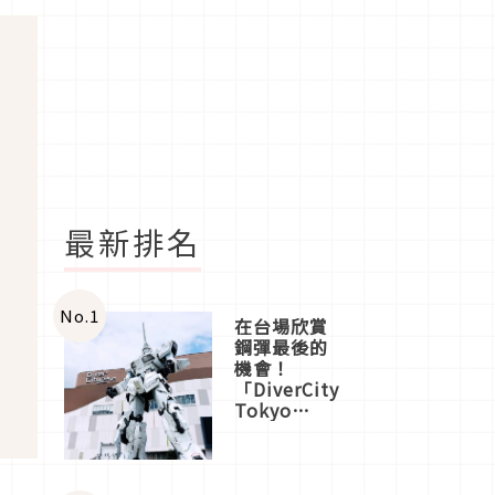
最新排名
No.
1
在台場欣賞
鋼彈最後的
機會！
「DiverCity
Tokyo
Plaza」搭
船、購物、
美食及夜
景，一次全