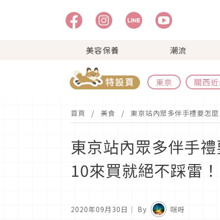
美容保養
潮流
東京
關西近
首頁
美食
東京站內眾多伴手禮要怎麼買
東京站內眾多伴手禮要
10來買就絕不踩雷！
2020年09月30日
｜ By
咪呀