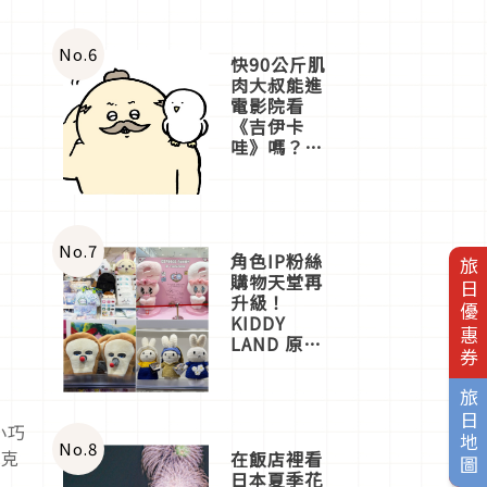
No.
6
快90公斤肌
肉大叔能進
電影院看
《吉伊卡
哇》嗎？日
本重金屬樂
團「打首」
會長與
nagano老師
一同給出了
No.
7
角色IP粉絲
旅日優惠券
答案
購物天堂再
升級！
KIDDY
LAND 原宿
店吉伊卡哇
迎客，新開
旅日地圖
幕
OMOKADO
小巧
店3分即達
No.
8
巧克
在飯店裡看
日本夏季花