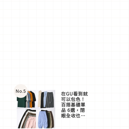
No.
5
在GU看到就
可以包色！
百搭基礎單
品 6選，閉
眼全收也不
心疼