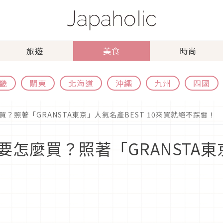
旅遊
美食
時尚
畿
關東
北海道
沖繩
九州
四國
？照著「GRANSTA東京」人氣名產BEST 10來買就絕不踩雷！
怎麼買？照著「GRANSTA東