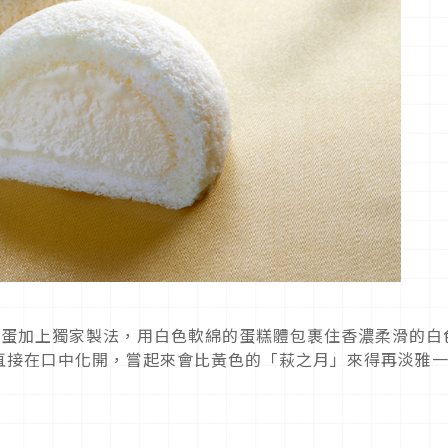
雞蛋加上獨家製法，用白色軟綿的蛋糕體包裹住香濃柔滑的白
直接在口中化開，嘗起來會比黃色的「萩之月」來得再淡雅
！