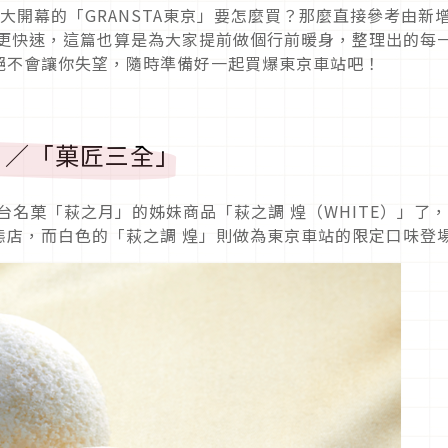
大開幕的「GRANSTA東京」要怎麼買？那麼直接參考由新
許會更快速，這篇也算是為大家提前做個行前暖身，整理出的每
絕不會讓你失望，隨時準備好一起買爆東京車站吧！
TE）／「菓匠三全」
台名菓「萩之月」的姊妹商品「萩之調 煌（WHITE）」了
態店，而白色的「萩之調 煌」則做為東京車站的限定口味登