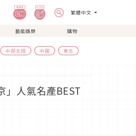
繁體中文
藝能娛樂
購物
中部北陸
中國
東北
京」人氣名產BEST