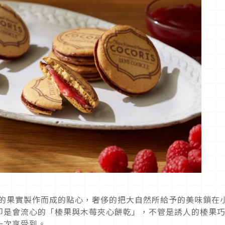
光下的果實製作而成的點心，奢侈的把大自然所給予的美味鎖在
即是會流心的「榛果與木莓夾心餅乾」，不管是誘人的榛果
一次享受到。