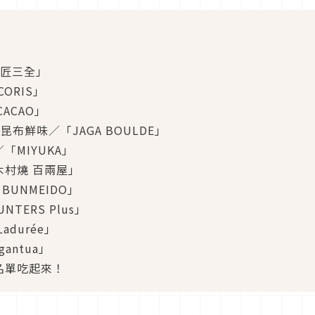
菓匠三全」
ORIS」
CACAO」
魚昆布鮮味／「JAGA BOULDE」
「MIYUKA」
木村燒 百兩屋」
 BUNMEIDO」
NTERS Plus」
adurée」
gantua」
0名單吃起來！