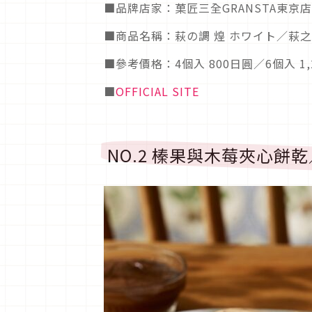
■品牌店家：菓匠三全GRANSTA東京店
■商品名稱：萩の調 煌 ホワイト／萩之調
■參考價格：4個入 800日圓／6個入 1,2
■
OFFICIAL SITE
NO.2 榛果與木莓夾心餅乾／