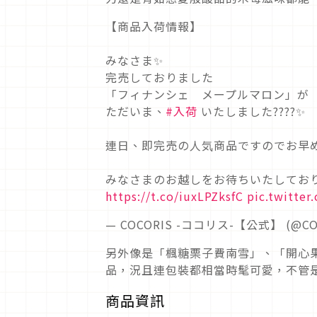
【商品入荷情報】
みなさま✨
完売しておりました
「フィナンシェ メープルマロン」が
ただいま、
#入荷
いたしました????✨
連日、即完売の人気商品ですのでお早めにど
みなさまのお越しをお待ちいたしておりま
https://t.co/iuxLPZksfC
pic.twitte
— COCORIS -ココリス-【公式】 (@CO
另外像是「楓糖栗子費南雪」、「開心
品，況且連包裝都相當時髦可愛，不管
商品資訊