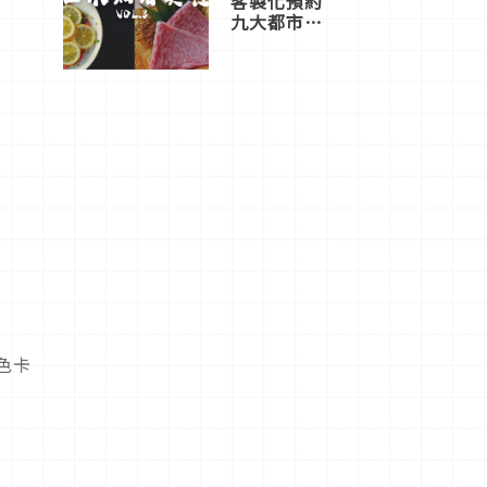
客製化預約
九大都市餐
廳，打造專
屬美食體
驗！
色卡
一