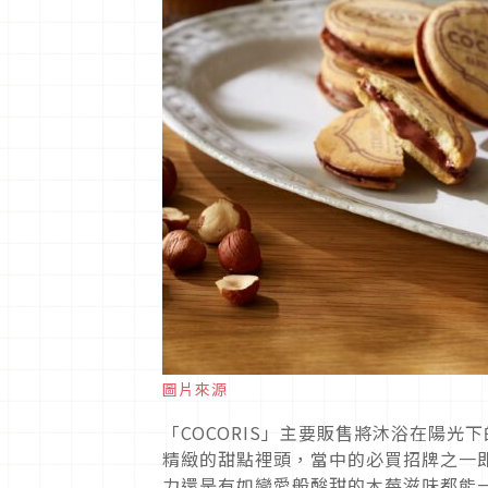
圖片來源
「COCORIS」主要販售將沐浴在陽
精緻的甜點裡頭，當中的必買招牌之一
力還是有如戀愛般酸甜的木莓滋味都能