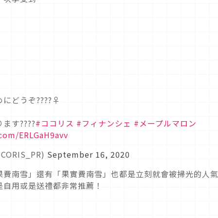
うぞ????‍♀️
す????
#ココリス
#フィナンシェ
#メープルマロン
r.com/ERLGaH9avv
CORIS_PR)
September 16, 2020
果費南雪」還有「果實費南雪」也都是立刻就會被掃光的人
是自用或是送禮都非常推薦！