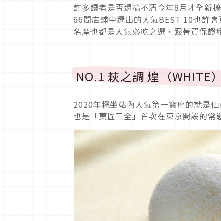
許多讀者是否還搞不清今年8月才全新擴
66間店鋪中選出的人氣BEST 10也
名產也都是人氣必吃之選，跟著買保證
NO.1 萩之調 煌（WHI
2020年穩坐站內人氣第一寶座的就是仙
也是「菓匠三全」首次在東京開設的常