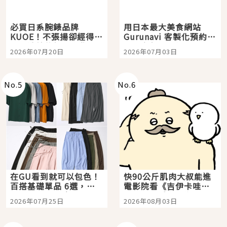
必買日系腕錶品牌
用日本最大美食網站
KUOE！不張揚卻經得起
Gurunavi 客製化預約九
時間洗鍊的經典之作五
大都市餐廳，打造專屬
2026年07月20日
2026年07月03日
選
美食體驗！
No.
5
No.
6
在GU看到就可以包色！
快90公斤肌肉大叔能進
百搭基礎單品 6選，閉
電影院看《吉伊卡哇》
眼全收也不心疼
嗎？日本重金屬樂團
2026年07月25日
2026年08月03日
「打首」會長與nagano
老師一同給出了答案