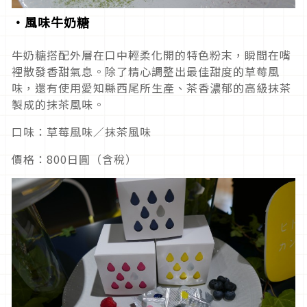
・風味牛奶糖
牛奶糖搭配外層在口中輕柔化開的特色粉末，瞬間在嘴
裡散發香甜氣息。除了精心調整出最佳甜度的草莓風
味，還有使用愛知縣西尾所生產、茶香濃郁的高級抹茶
製成的抹茶風味。
口味：草莓風味／抹茶風味
價格：800日圓（含稅）