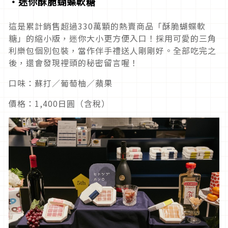
・迷你酥脆蝴蝶軟糖
這是累計銷售超過330萬顆的熱賣商品「酥脆蝴蝶軟
糖」的縮小版，迷你大小更方便入口！採用可愛的三角
利樂包個別包裝，當作伴手禮送人剛剛好。全部吃完之
後，還會發現裡頭的秘密留言喔！
口味：蘇打／葡萄柚／蘋果
價格：1,400日圓（含稅）