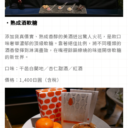
・熟成酒軟糖
添加貨真價實、熟成香醇的美酒迸出驚人火花，是款口
味奢華濃郁的頂級軟糖。靠著絕佳比例，將不同種類的
酒香發揮到淋漓盡致，在嘴裡餘韻繚繞的味道開啓軟糖
的新世界。
口味：干邑白蘭地／杏仁甜酒／紅酒
價格：1,400日圓（含稅）