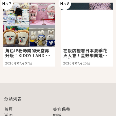
No.
7
No.
8
角色IP粉絲購物天堂再
在飯店裡看日本夏季花
升級！KIDDY LAND 原
火大會！星野集團煙火
宿店吉伊卡哇迎客，新
景觀飯店6選，讓你不用
2026年07月07日
2026年07月25日
開幕 OMOKADO 店3分
人擠人悠閒欣賞
即達
分類列表
首頁
美容保養
潮流
旅遊