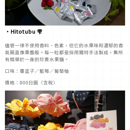
・Hitotubu 雫
儘管一律不使用香料、色素，但它的水果味和濃郁的香
氣簡直像果醬般。每一粒都是採用獨特手法製成，集所
有精華於一身的珍貴水果糖。
口味：覆盆子／藍莓／葡萄柚
價格：800日圓（含稅）