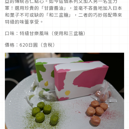
亞的傳統杏仁點心。如今這個系列又加入另一名生力
軍！選用珍貴的「甘露醬油」，並毫不吝嗇地加入日本
和菓子不可或缺的「和三盆糖」，二者的巧妙搭配帶來
特級的味蕾享受。
口味：特級甘樂風味（使用和三盆糖）
價格：620日圓（含稅）