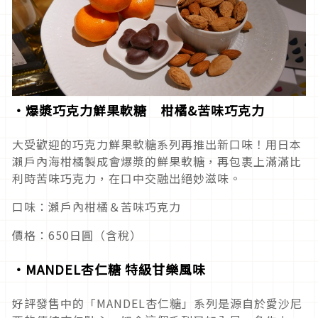
・爆漿巧克力鮮果軟糖 柑橘&苦味巧克力
大受歡迎的巧克力鮮果軟糖系列再推出新口味！用日本
瀨戶內海柑橘製成會爆漿的鮮果軟糖，再包裹上滿滿比
利時苦味巧克力，在口中交融出絕妙滋味。
口味：瀨戶內柑橘＆苦味巧克力
價格：650日圓（含稅）
・MANDEL杏仁糖 特級甘樂風味
好評發售中的「MANDEL杏仁糖」系列是源自於愛沙尼