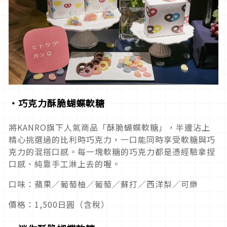
・巧克力酥脆蝴蝶軟糖
將KANRO旗下人氣商品「酥脆蝴蝶軟糖」，半邊沾上
精心挑選過的比利時巧克力，一口能同時享受軟糖與巧
克力的混搭口感。每一塊軟糖的巧克力都是憑經驗拿捏
口感、純靠手工淋上去的喔。
口味：蘋果／葡萄柚／葡萄／蘇打／西洋梨／可樂
價格：1,500日圓（含稅）