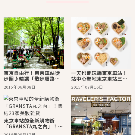
東京自由行！東京車站徒
一天也能玩遍東京車站！
步圈♪精選「散步順路購
站中心聖地東京車站三大
物地點」
玩法
2015年06月08日
2015年07月16日
東京車站的全新購物街
「GRANSTA丸之內」！集
結23家美妝雜貨
2016年08月17日