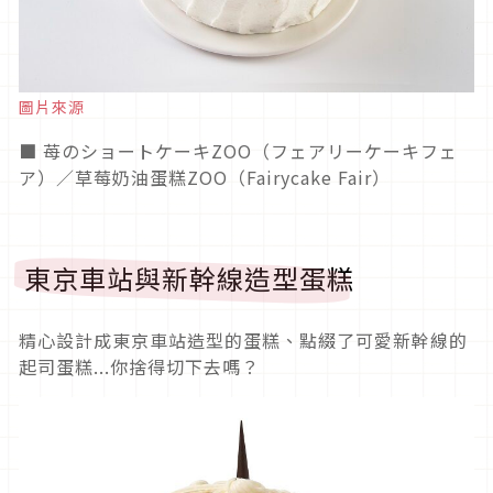
圖片來源
■ 苺のショートケーキZOO（フェアリーケーキフェ
ア）／草莓奶油蛋糕ZOO（Fairycake Fair）
東京車站與新幹線造型蛋糕
精心設計成東京車站造型的蛋糕、點綴了可愛新幹線的
起司蛋糕...你捨得切下去嗎？