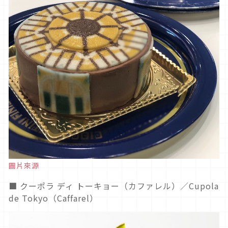
圖片來源
■ クーポラ ディ トーキョー（カファレル）／Cupola
de Tokyo（Caffarel）