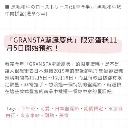
■ 黒毛和牛のローストリース(浅草今半)／黑毛和牛烤
牛肉拼盤(淺草今半)
「GRANSTA聖誕慶典」限定蛋糕11
月5日開始預約！
看完今年「GRANSTA聖誕慶典」的限定蛋糕，是不是
讓人很想衝去日本迎接2019年的聖誕節呢？聖誕節蛋糕
預購期間為11月5日～12月18日，而且每款蛋糕都有限
定數量，非常搶手。想渡過一個特別的聖誕節，就趕快
在這些款式豐富的商品中挑選一個你中意的蛋糕吧！
Tags :
下午茶
、
可愛
、
日本聖誕節
、
期間限定
、
東京自
由行
、
東京車站
、
甜點
、
美食