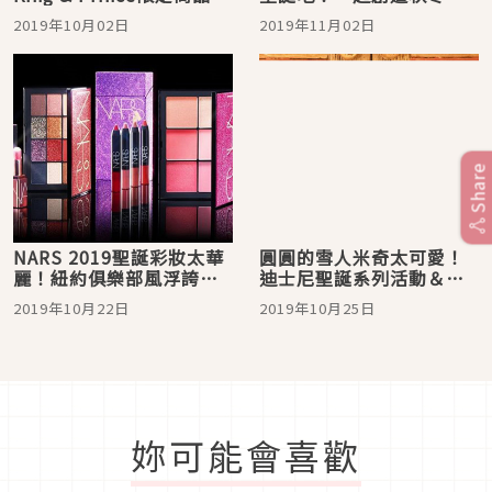
有日本小七才買得到！
漫的旅行記憶
2019年10月02日
2019年11月02日
Share
NARS 2019聖誕彩妝太華
圓圓的雪人米奇太可愛！
麗！紐約俱樂部風浮誇絢
迪士尼聖誕系列活動＆周
麗包裝超欠收
邊商品
2019年10月22日
2019年10月25日
妳可能會喜歡