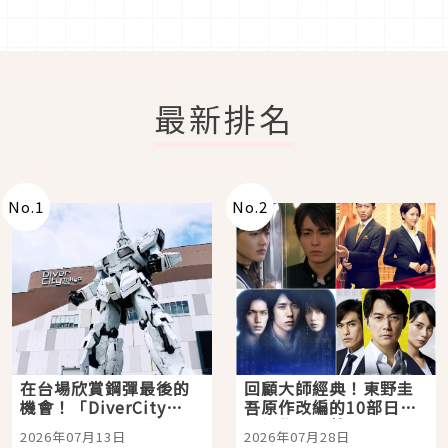
最新排名
No.
1
No.
2
在台場欣賞鋼彈最後的
回顧大師經典！東野圭
機會！「DiverCity
吾原作改編的10部日本
Tokyo Plaza」搭船、
影視作品推薦
2026年07月13日
2026年07月28日
購物、美食及夜景，一