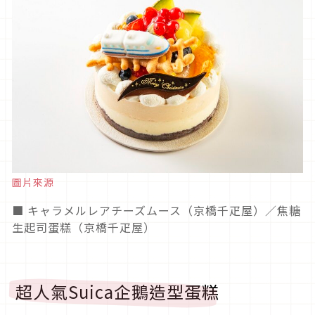
圖片來源
■ キャラメルレアチーズムース（京橋千疋屋）／焦糖
生起司蛋糕（京橋千疋屋）
超人氣Suica企鵝造型蛋糕