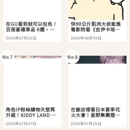
在GU看到就可以包色！
快90公斤肌肉大叔能進
百搭基礎單品 6選，閉
電影院看《吉伊卡哇》
眼全收也不心疼
嗎？日本重金屬樂團
2026年07月25日
2026年08月03日
「打首」會長與nagano
老師一同給出了答案
No.
7
No.
8
角色IP粉絲購物天堂再
在飯店裡看日本夏季花
升級！KIDDY LAND 原
火大會！星野集團煙火
宿店吉伊卡哇迎客，新
景觀飯店6選，讓你不用
2026年07月07日
2026年07月25日
開幕 OMOKADO 店3分
人擠人悠閒欣賞