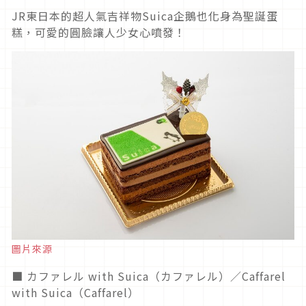
JR東日本的超人氣吉祥物Suica企鵝也化身為聖誕蛋
糕，可愛的圓臉讓人少女心噴發！
圖片來源
■ カファレル with Suica（カファレル）／Caffarel
with Suica（Caffarel）