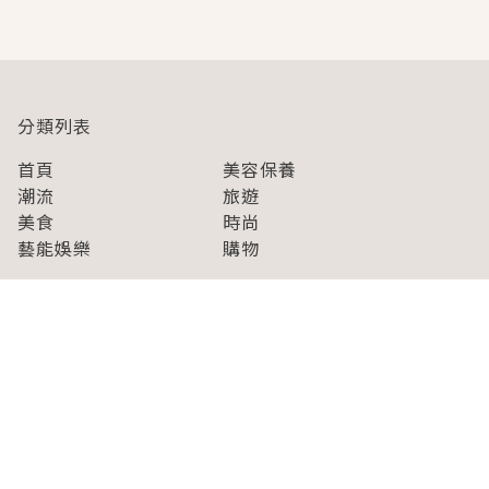
即達
分類列表
首頁
美容保養
潮流
旅遊
美食
時尚
藝能娛樂
購物
關於Japaholic
關於我們
免責事項
寫手招募
Japaholic Girls招募
廣告、合作洽談
關鍵字列表
お問い合わせ