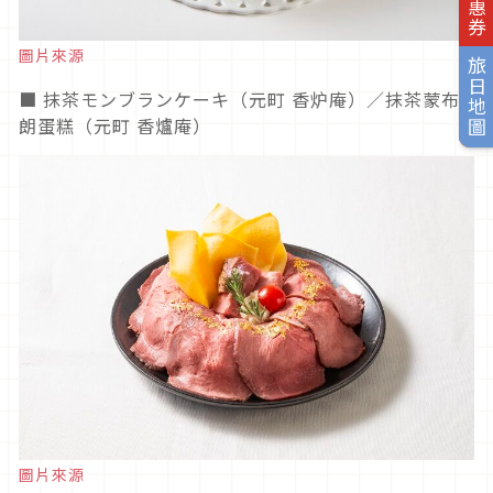
圖片來源
旅日地圖
■ 抹茶モンブランケーキ（元町 香炉庵）／抹茶蒙布
朗蛋糕（元町 香爐庵）
圖片來源