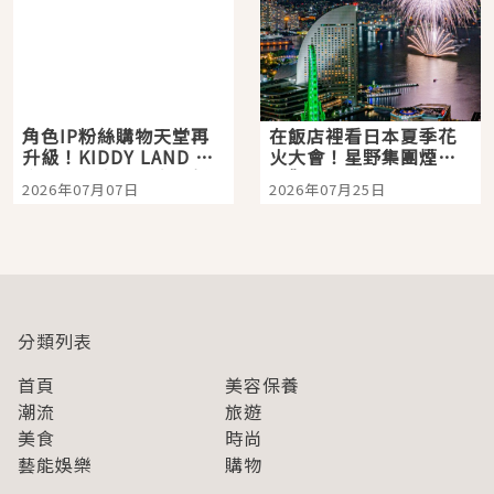
角色IP粉絲購物天堂再
在飯店裡看日本夏季花
升級！KIDDY LAND 原
火大會！星野集團煙火
宿店吉伊卡哇迎客，新
景觀飯店6選，讓你不用
2026年07月07日
2026年07月25日
開幕 OMOKADO 店3分
人擠人悠閒欣賞
即達
分類列表
首頁
美容保養
潮流
旅遊
美食
時尚
藝能娛樂
購物