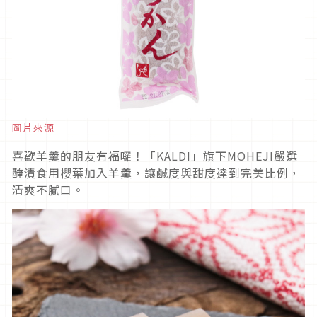
圖片來源
喜歡羊羹的朋友有福囉！「KALDI」旗下MOHEJI嚴選
醃漬食用櫻葉加入羊羹，讓鹹度與甜度達到完美比例，
清爽不膩口。