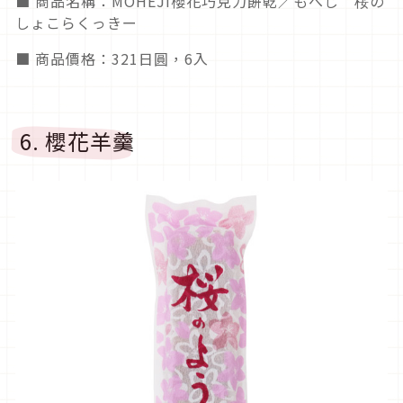
■ 商品名稱：MOHEJI櫻花巧克力餅乾／もへじ 桜の
しょこらくっきー
■ 商品價格：321日圓，6入
6. 櫻花羊羹