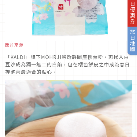
旅日優惠券
旅日地圖
圖片來源
「KALDI」旗下MOHRJI嚴選靜岡產櫻葉粉，再揉入白
豆沙成為獨一無二的白餡，包在櫻色餅皮之中成為春日
裡泡茶最適合的點心。