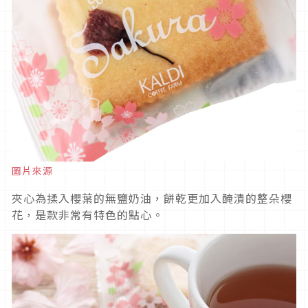
圖片來源
夾心為揉入櫻葉的無鹽奶油，餅乾更加入醃漬的整朵櫻
花，是款非常有特色的點心。