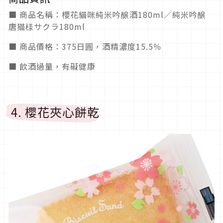
■ 商品名稱：櫻花貓咪純米吟醸酒180ml／純米吟醸
唐猫様サクラ180ml
■ 商品價格：375日圓，酒精濃度15.5％
■ 飲酒過量，有礙健康
4. 櫻花夾心餅乾