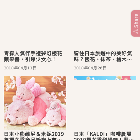
Share
青森人氣伴手禮夢幻櫻花
留住日本旅遊中的美好氣
蘋果醬，引爆少女心！
味？櫻花、抹茶、檜木和
風香氛腕錶新上市
2018年04月13日
2018年04月26日
日本小熊維尼＆米妮2019
日本「KALDI」咖啡農場
年櫻花季商品粉嫩上市！
2019櫻花季登場囉！限定