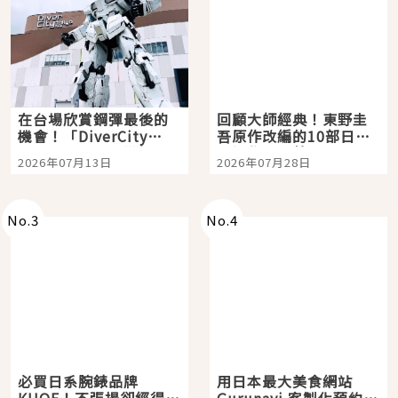
在台場欣賞鋼彈最後的
回顧大師經典！東野圭
機會！「DiverCity
吾原作改編的10部日本
Tokyo Plaza」搭船、
影視作品推薦
2026年07月13日
2026年07月28日
購物、美食及夜景，一
次全體驗
No.
3
No.
4
必買日系腕錶品牌
用日本最大美食網站