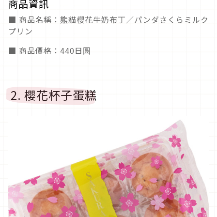
商品資訊
■ 商品名稱：熊貓櫻花牛奶布丁／パンダさくらミルク
プリン
■ 商品價格：440日圓
2. 櫻花杯子蛋糕