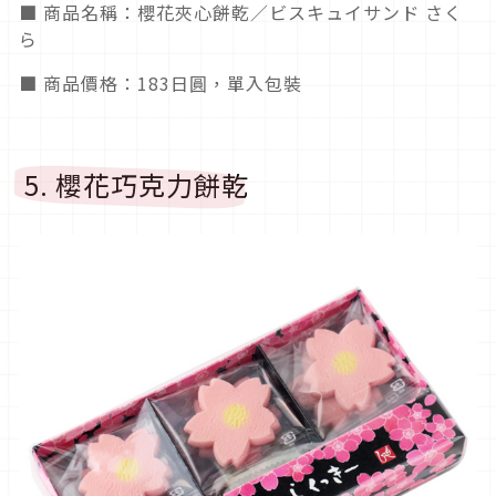
■ 商品名稱：櫻花夾心餅乾／ビスキュイサンド さく
ら
■ 商品價格：183日圓，單入包裝
5. 櫻花巧克力餅乾