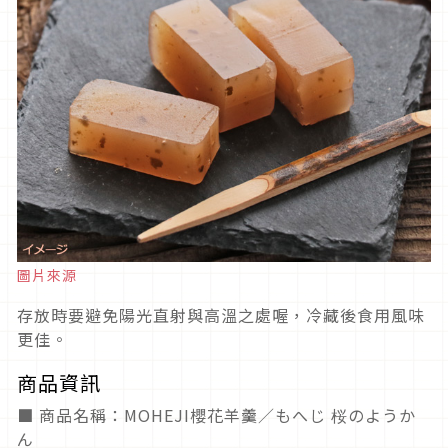
圖片來源
存放時要避免陽光直射與高溫之處喔，冷藏後食用風味
更佳。
商品資訊
■ 商品名稱：MOHEJI櫻花羊羹／もへじ 桜のようか
ん