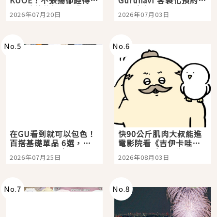
KUOE！不張揚卻經得起
Gurunavi 客製化預約九
時間洗鍊的經典之作五
大都市餐廳，打造專屬
2026年07月20日
2026年07月03日
選
美食體驗！
No.
5
No.
6
在GU看到就可以包色！
快90公斤肌肉大叔能進
百搭基礎單品 6選，閉
電影院看《吉伊卡哇》
眼全收也不心疼
嗎？日本重金屬樂團
2026年07月25日
2026年08月03日
「打首」會長與nagano
老師一同給出了答案
No.
7
No.
8