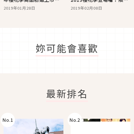
賞櫻必備詢問度超高趕快
咖啡包櫻花果醬涮嘴零嘴
2019年01月28日
2019年02月08日
來掃貨！
買不完！
妳可能會喜歡
最新排名
No.
1
No.
2