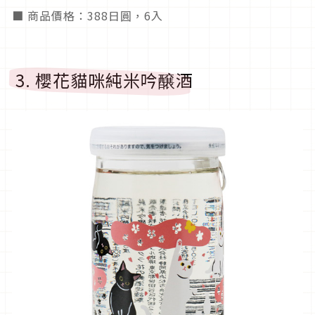
■ 商品價格：388日圓，6入
3. 櫻花貓咪純米吟醸酒