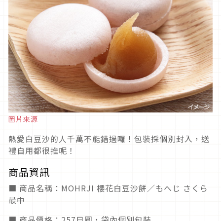
圖片來源
熱愛白豆沙的人千萬不能錯過囉！包裝採個別封入，送
禮自用都很推呢！
商品資訊
■ 商品名稱：MOHRJI 櫻花白豆沙餅／もへじ さくら
最中
■ 商品價格：257日圓，袋內個別包裝