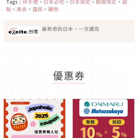
Tags :
伴手禮
、
日本必吃
、
日本限定
、
期間限定
、
甜
點
、
美食
、
蛋糕
、
購物
最新奇的日本，一次讀完
優惠券