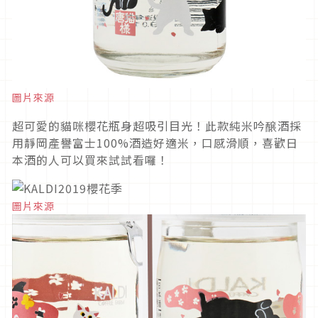
圖片來源
超可愛的貓咪櫻花瓶身超吸引目光！此款純米吟醸酒採
用靜岡產譽富士100%酒造好適米，口感滑順，喜歡日
本酒的人可以買來試試看囉！
圖片來源