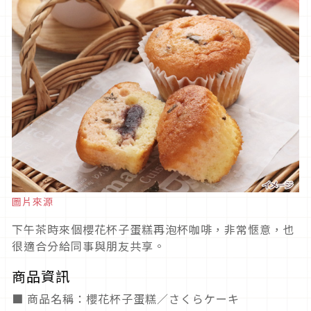
圖片來源
下午茶時來個櫻花杯子蛋糕再泡杯咖啡，非常愜意，也
很適合分給同事與朋友共享。
商品資訊
■ 商品名稱：櫻花杯子蛋糕／さくらケーキ