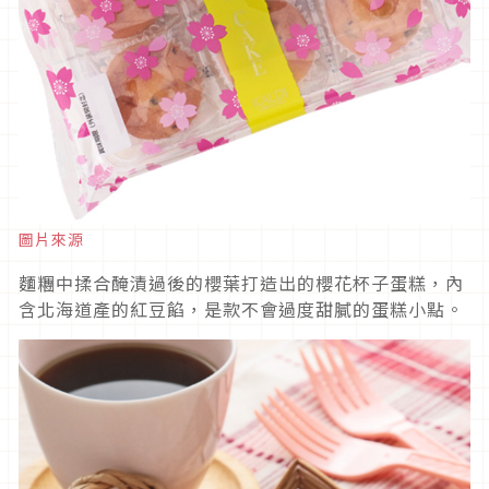
圖片來源
麵糰中揉合醃漬過後的櫻葉打造出的櫻花杯子蛋糕，內
含北海道產的紅豆餡，是款不會過度甜膩的蛋糕小點。