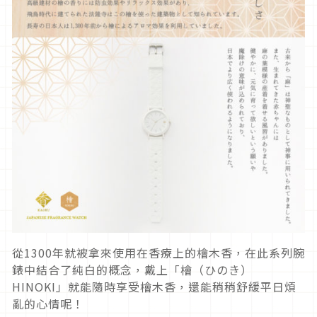
從1300年就被拿來使用在香療上的檜木香，在此系列腕
錶中結合了純白的概念，戴上「檜（ひのき）
HINOKI」就能隨時享受檜木香，還能稍稍舒緩平日煩
亂的心情呢！