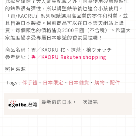
此款腕錶除了大人能夠配戴之外，因為使用矽膠製製作
的錶帶很有彈性，所以調整錶帶後也適合小孩使用。
「香/KAORU」系列腕錶選用高品質的零件和材質，並
且皆為日本製造。目前商品可以在日本樂天網站上購
買，每個顏色的價格皆為2500日圓（不含稅）。希望大
家能度過享受專屬日本旅遊的香氛回憶囉！
商品名稱：香／KAORU 桜、抹茶、檜ウォッチ
參考網址：
香／KAORU Rakuten shopping
照片來源
Tags :
伴手禮
、
日本限定
、
日本雜貨
、
購物
、
配件
最新奇的日本，一次讀完