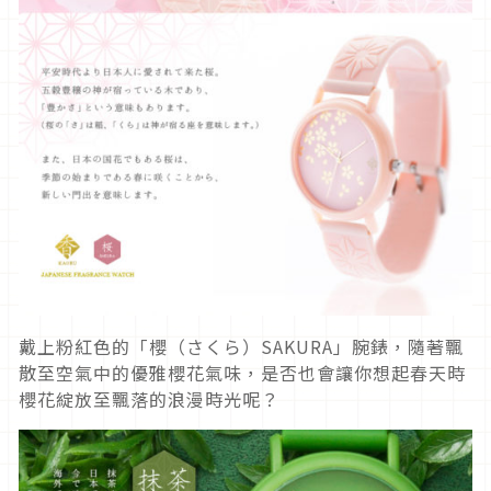
戴上粉紅色的「櫻（さくら）SAKURA」腕錶，隨著飄
散至空氣中的優雅櫻花氣味，是否也會讓你想起春天時
櫻花綻放至飄落的浪漫時光呢？