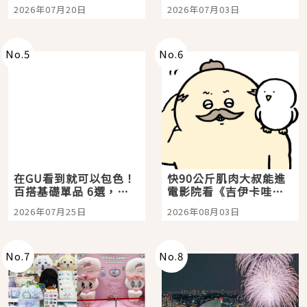
時間洗鍊的經典之作五
大都市餐廳，打造專屬
2026年07月20日
2026年07月03日
選
美食體驗！
No.
5
No.
6
在GU看到就可以包色！
快90公斤肌肉大叔能進
百搭基礎單品 6選，閉
電影院看《吉伊卡哇》
眼全收也不心疼
嗎？日本重金屬樂團
2026年07月25日
2026年08月03日
「打首」會長與nagano
老師一同給出了答案
No.
7
No.
8