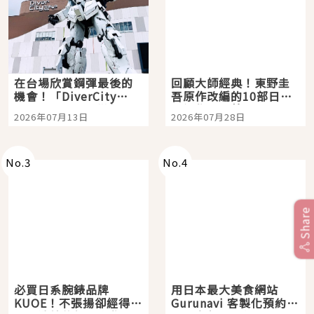
在台場欣賞鋼彈最後的
回顧大師經典！東野圭
機會！「DiverCity
吾原作改編的10部日本
Tokyo Plaza」搭船、
影視作品推薦
2026年07月13日
2026年07月28日
購物、美食及夜景，一
次全體驗
No.
3
No.
4
Share
必買日系腕錶品牌
用日本最大美食網站
KUOE！不張揚卻經得起
Gurunavi 客製化預約九