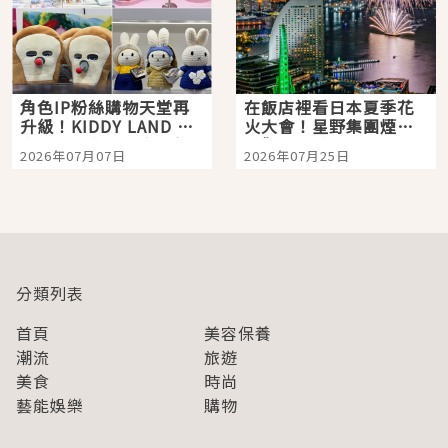
角色IP粉絲購物天堂再
在飯店裡看日本夏季花
升級！KIDDY LAND 原
火大會！星野集團煙火
宿店吉伊卡哇迎客，新
景觀飯店6選，讓你不用
2026年07月07日
2026年07月25日
開幕 OMOKADO 店3分
人擠人悠閒欣賞
即達
分類列表
首頁
美容保養
潮流
旅遊
美食
時尚
藝能娛樂
購物