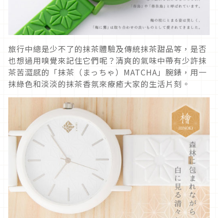
旅行中總是少不了的抹茶體驗及傳統抹茶甜品等，是否
也想過用嗅覺來記住它們呢？清爽的氣味中帶有少許抹
茶苦澀感的「抹茶（まっちゃ）MATCHA」腕錶，用一
抹綠色和淡淡的抹茶香氛來療癒大家的生活片刻。