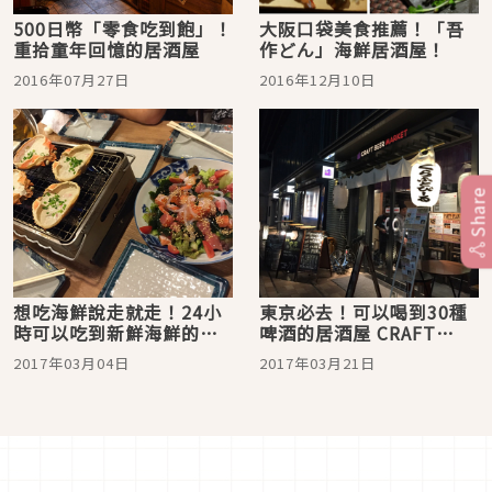
500日幣「零食吃到飽」！
大阪口袋美食推薦！「吾
重拾童年回憶的居酒屋
作どん」海鮮居酒屋！
2016年07月27日
2016年12月10日
Share
想吃海鮮說走就走！24小
東京必去！可以喝到30種
時可以吃到新鮮海鮮的居
啤酒的居酒屋 CRAFT
酒屋 「磯丸水産」
BEER MARKET
2017年03月04日
2017年03月21日