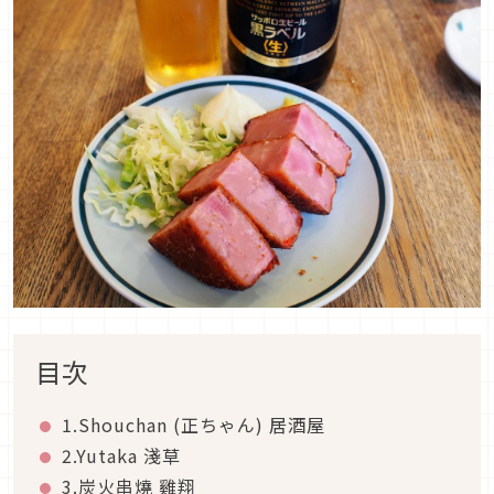
目次
1.Shouchan (正ちゃん) 居酒屋
2.Yutaka 淺草
3.炭火串燒 雞翔