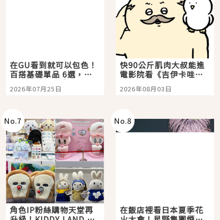
在GU看到就可以包色！
快90公斤肌肉大叔能進
百搭基礎單品 6選，閉
電影院看《吉伊卡哇》
眼全收也不心疼
嗎？日本重金屬樂團
2026年07月25日
2026年08月03日
「打首」會長與nagano
老師一同給出了答案
No.
7
No.
8
角色IP粉絲購物天堂再
在飯店裡看日本夏季花
升級！KIDDY LAND 原
火大會！星野集團煙火