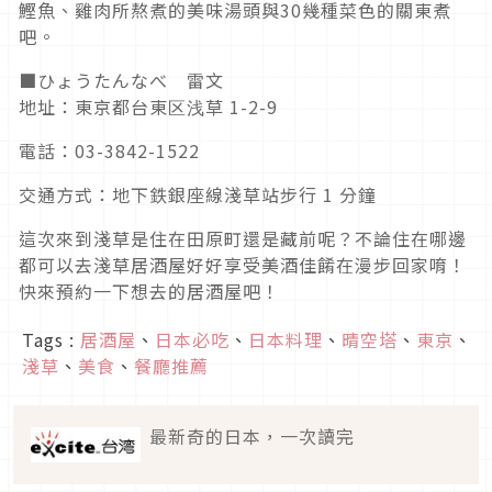
鰹魚、雞肉所熬煮的美味湯頭與30幾種菜色的關東煮
吧。
■ひょうたんなべ 雷文
地址：東京都台東区浅草 1-2-9
電話：03-3842-1522
交通方式：地下鉄銀座線淺草站步行 1 分鐘
這次來到淺草是住在田原町還是藏前呢？不論住在哪邊
都可以去淺草居酒屋好好享受美酒佳餚在漫步回家唷！
快來預約一下想去的居酒屋吧！
Tags :
居酒屋
、
日本必吃
、
日本料理
、
晴空塔
、
東京
、
淺草
、
美食
、
餐廳推薦
最新奇的日本，一次讀完