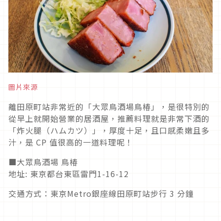
圖片來源
離田原町站非常近的「大眾鳥酒場鳥椿」，是很特別的
從早上就開始營業的居酒屋，推薦料理就是非常下酒的
「炸火腿（ハムカツ）」，厚度十足，且口感柔嫩且多
汁，是 CP 值很高的一道料理呢！
■大眾鳥酒場 鳥椿
地址: 東京都台東區雷門1-16-12
交通方式：東京Metro銀座線田原町站步行 3 分鐘