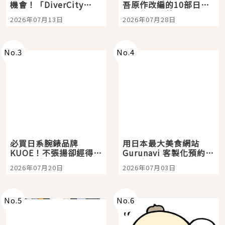
機會！「DiverCity
吾原作改編的10部日本
Tokyo Plaza」搭船、
影視作品推薦
2026年07月13日
2026年07月28日
購物、美食及夜景，一
次全體驗
No.
3
No.
4
必買日系腕錶品牌
用日本最大美食網站
KUOE！不張揚卻經得起
Gurunavi 客製化預約九
時間洗鍊的經典之作五
大都市餐廳，打造專屬
2026年07月20日
2026年07月03日
選
美食體驗！
No.
5
No.
6