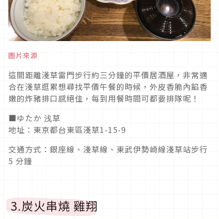
圖片來源
這間距離淺草雷門步行約三分鐘的平價居酒屋，非常適
合在淺草逛累想尋找平價午餐的時候，外皮香脆內餡香
嫩的炸豬排口感絕佳，每到用餐時間可都要排隊呢！
■ゆたか 浅草
地址：東京都台東區淺草1-15-9
交通方式：銀座線、淺草線、東武伊勢崎線淺草站步行
5 分鐘
3.炭火串燒 雞翔