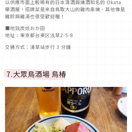
以供應市面上較稀有的日本清酒與燒酒知名的 Okata
舉酒屋，招牌菜是來自鳥取大山的雞肉串燒，其他像是
雞胗與雞湯也很受歡迎喔！
■地鶏炭焼おか田
地址：東京都台東区浅草2-5-8
交通方式：淺草站步行 3 分鐘
7.大眾鳥酒場 鳥椿