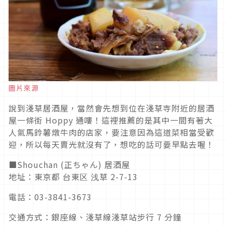
圖片來源
說到淺草居酒屋，當然會先想到位在淺草寺附近的居酒
屋一條街 Hoppy 通嘍！這裡推薦的是其中一間有著大
人氣馬鈴薯燉牛肉的店家，要注意因為這道菜相當受歡
迎，所以每天賣光就沒有了，想吃的話可要早點去喔！
■Shouchan (正ちゃん) 居酒屋
地址：東京都 台東区 浅草 2-7-13
電話：03-3841-3673
交通方式：銀座線、淺草線淺草站步行 7 分鐘