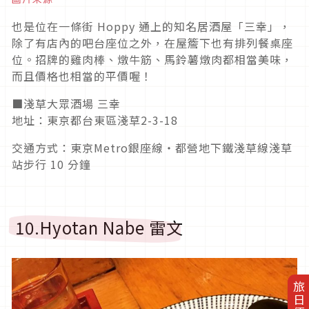
也是位在一條街 Hoppy 通上的知名居酒屋「三幸」，
除了有店內的吧台座位之外，在屋簷下也有排列餐桌座
位。招牌的雞肉棒、燉牛筋、馬鈴薯燉肉都相當美味，
而且價格也相當的平價喔！
■淺草大眾酒場 三幸
地址：東京都台東區淺草2-3-18
交通方式：東京Metro銀座線・都營地下鐵淺草線淺草
站步行 10 分鐘
10.Hyotan Nabe 雷文