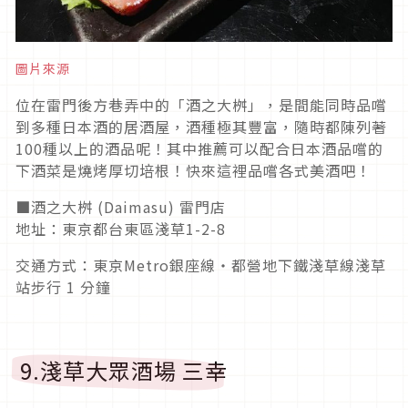
圖片來源
位在雷門後方巷弄中的「酒之大桝」，是間能同時品嚐
到多種日本酒的居酒屋，酒種極其豐富，隨時都陳列著
100種以上的酒品呢！其中推薦可以配合日本酒品嚐的
下酒菜是燒烤厚切培根！快來這裡品嚐各式美酒吧！
■酒之大桝 (Daimasu) 雷門店
地址：東京都台東區淺草1-2-8
交通方式：東京Metro銀座線・都營地下鐵淺草線淺草
站步行 1 分鐘
9.淺草大眾酒場 三幸