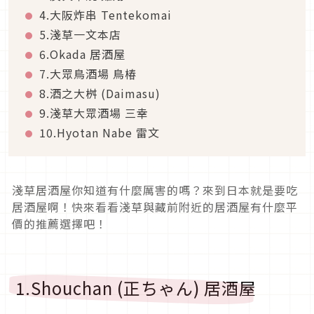
4.大阪炸串 Tentekomai
5.淺草一文本店
6.Okada 居酒屋
7.大眾鳥酒場 鳥椿
8.酒之大桝 (Daimasu)
9.淺草大眾酒場 三幸
10.Hyotan Nabe 雷文
淺草居酒屋你知道有什麼厲害的嗎？來到日本就是要吃
居酒屋啊！快來看看淺草與藏前附近的居酒屋有什麼平
價的推薦選擇吧！
1.Shouchan (正ちゃん) 居酒屋