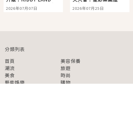
宿店吉伊卡哇迎客，新
景觀飯店6選，讓你不用
2026年07月07日
2026年07月25日
開幕 OMOKADO 店3分
人擠人悠閒欣賞
即達
分類列表
首頁
美容保養
潮流
旅遊
美食
時尚
藝能娛樂
購物
關於Japaholic
關於我們
免責事項
寫手招募
Japaholic Girls招募
廣告、合作洽談
關鍵字列表
お問い合わせ