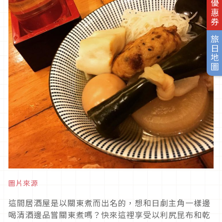
旅日優惠券
旅日地圖
圖片來源
這間居酒屋是以關東煮而出名的，想和日劇主角一樣邊
喝清酒邊品嘗關東煮嗎？快來這裡享受以利尻昆布和乾