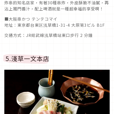
炸串的知名店家，有著30種串炸，外皮酥脆不油膩，再
沾上獨門醬汁，配上啤酒就是一種超幸福的享受啊！
■大阪串かつ テンテコマイ
地址：東京都台東区浅草橋1-31-4 大原第3ビル B1F
交通方式：JR総武線浅草橋站東口步行 2 分鐘
5.淺草一文本店