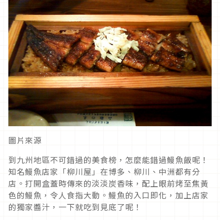
圖片來源
到九州地區不可錯過的美食榜，怎麼能錯過鰻魚飯呢！
知名鰻魚店家「柳川屋」在博多、柳川、中洲都有分
店。打開盒蓋時傳來的淡淡炭香味，配上眼前烤至焦黃
色的鰻魚，令人食指大動。鰻魚的入口即化，加上店家
的獨家醬汁，一下就吃到見底了呢！