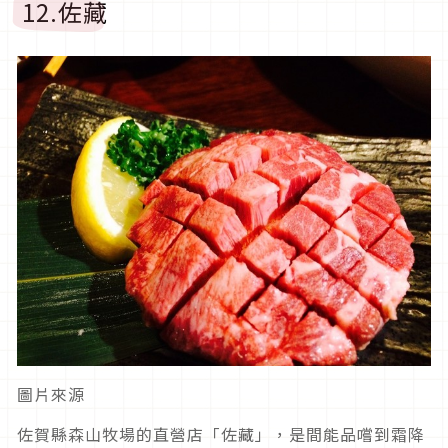
12.佐藏
圖片來源
佐賀縣森山牧場的直營店「佐藏」，是間能品嚐到霜降