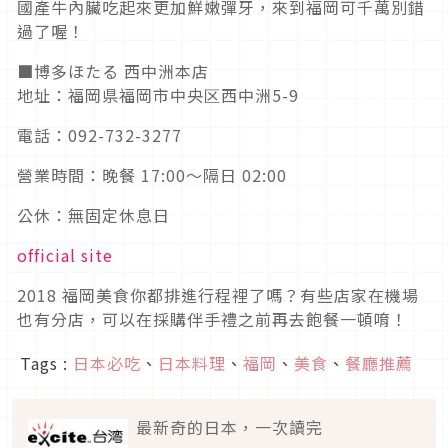
國產牛內臟吃起來更加鮮嫩彈牙，來到福岡可千萬別錯
過了喔！
■博多ほたる 西中洲本店
地址：福岡県福岡市中央区西中洲5-9
電話：092-732-3277
營業時間：晚餐 17:00～隔日 02:00
公休：無固定休息日
official site
2018 福岡美食你都排進行程裡了嗎？有些店家在機場
也有分店，可以在採購伴手禮之前再去飽餐一頓唷！
Tags :
日本必吃
、
日本料理
、
福岡
、
美食
、
餐廳推薦
最新奇的日本，一次讀完