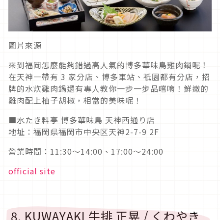
圖片來源
來到福岡怎麼能夠錯過高人氣的博多華味鳥雞肉鍋呢！
在天神一帶有 3 家分店、博多車站、祇園都有分店，招
牌的水炊雞肉鍋還有專人教你一步一步品嚐唷！鮮嫩的
雞肉配上柚子胡椒，相當的美味呢！
■水たき料亭 博多華味鳥 天神西通り店
地址：福岡県福岡市中央区天神2-7-9 2F
營業時間：11:30～14:00、17:00～24:00
official site
8. KUWAYAKI 牛排 正晃 / くわやき