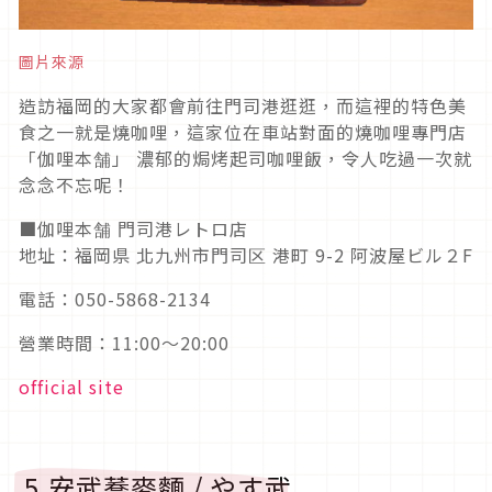
圖片來源
造訪福岡的大家都會前往門司港逛逛，而這裡的特色美
食之一就是燒咖哩，這家位在車站對面的燒咖哩專門店
「伽哩本舗」 濃郁的焗烤起司咖哩飯，令人吃過一次就
念念不忘呢！
■伽哩本舗 門司港レトロ店
地址：福岡県 北九州市門司区 港町 9-2 阿波屋ビル２F
電話：050-5868-2134
營業時間：11:00～20:00
official site
5.安武蕎麥麵 / やす武