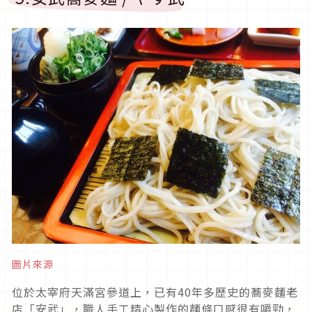
圖片來源
位於太宰府天滿宮參道上，已有40年多歷史的蕎麥麵老
店「安武」，職人手工精心製作的麵條口感很有嚼勁，