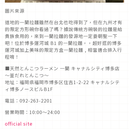
圖片來源
道地的一蘭拉麵雖然在台北也吃得到了，但在九州才有
的限定方形碗你看過了嗎？據說傳統方碗裝的拉麵是給
貴族食用的，來到一蘭拉麵的發源地一定要朝聖一下
吧！位於博多運河城 B1 的一蘭拉麵，，超好逛的博多
運河城加上美味的限定方盒一蘭拉麵 , 相當適合排入行
程唷！
■天然とんこつラーメン 一蘭 キャナルシティ博多店
～釜だれとんこつ～
地址：福岡県福岡市博多区住吉1-2-22 キャナルシテ
ィ博多ノースビルB1F
電話：092-263-2201
營業時間：10:00～24:00
official site