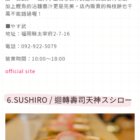
加上鰹魚的沾麵醬汁更是完美。店內販賣的梅枝餅也千
萬不能錯過喔！
■やす武
地址：福岡縣太宰府2-7-16
電話：092-922-5079
營業時間：10:00～18:00
official site
6.SUSHIRO / 迴轉壽司天神スシロー