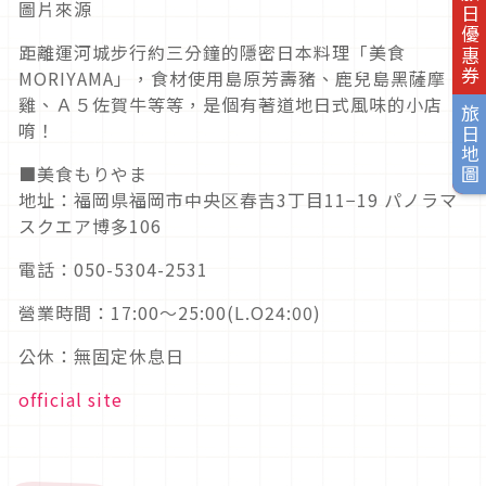
旅日優惠券
圖片來源
距離運河城步行約三分鐘的隱密日本料理「美食
MORIYAMA」，食材使用島原芳壽豬、鹿兒島黑薩摩
雞、Ａ５佐賀牛等等，是個有著道地日式風味的小店
旅日地圖
唷！
■美食もりやま
地址：福岡県福岡市中央区春吉3丁目11−19 パノラマ
スクエア博多106
電話：050-5304-2531
營業時間：17:00〜25:00(L.O24:00)
公休：無固定休息日
official site