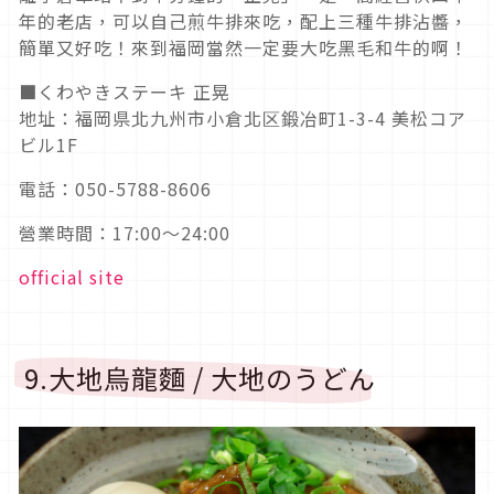
年的老店，可以自己煎牛排來吃，配上三種牛排沾醬，
簡單又好吃！來到福岡當然一定要大吃黑毛和牛的啊！
■くわやきステーキ 正晃
地址：福岡県北九州市小倉北区鍛冶町1-3-4 美松コア
ビル1F
電話：050-5788-8606
營業時間：17:00～24:00
official site
9.大地烏龍麵 / 大地のうどん