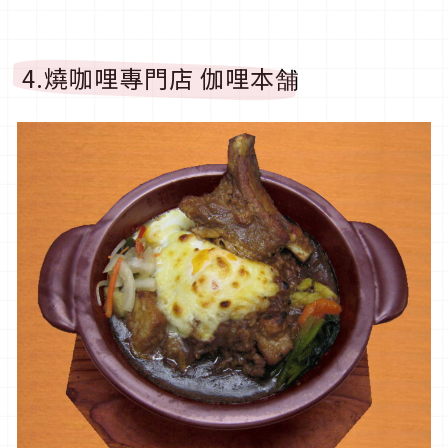
4.燒咖哩專門店 伽哩本舗