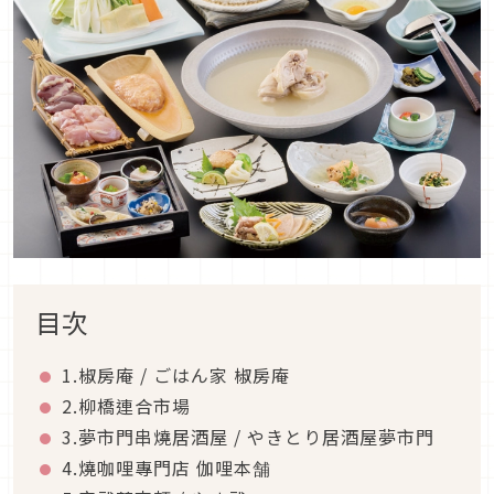
目次
1.椒房庵 / ごはん家 椒房庵
2.柳橋連合市場
3.夢市門串燒居酒屋 / やきとり居酒屋夢市門
4.燒咖哩專門店 伽哩本舗