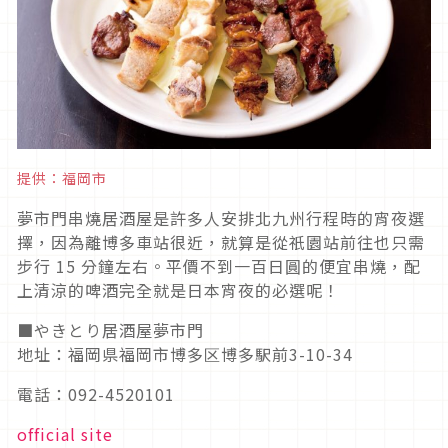
提供：福岡市
夢市門串燒居酒屋是許多人安排北九州行程時的宵夜選
擇，因為離博多車站很近，就算是從祇園站前往也只需
步行 15 分鐘左右。平價不到一百日圓的便宜串燒，配
上清涼的啤酒完全就是日本宵夜的必選呢！
■やきとり居酒屋夢市門
地址：福岡県福岡市博多区博多駅前3-10-34
電話：092-4520101
official site