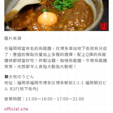
圖片來源
在福岡相當有名的烏龍麵，在博多車站地下街就有分店
了，豐盛的餐點份量加上多種的選擇，配上Q彈的烏龍
麵條都相當好吃！炸蝦沾麵、咖哩烏龍麵、牛蒡烏龍麵
等等，光想都令人食指大動指大動呢！
■大地のうどん
地址：福岡県福岡市博多区博多駅前2-1-1 福岡朝日ビ
ル B2F(地下街內)
營業時間：11:00～16:00、17:00～21:00
official site