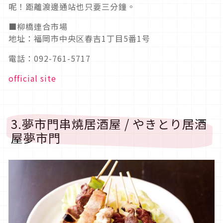
呢！距離渡邊通站也只要三分鐘。
■柳橋連合市場
地址：福岡市中央区春吉1丁目5番1号
電話：092-761-5717
official site
3.夢市門串燒居酒屋 / やきとり居酒
屋夢市門