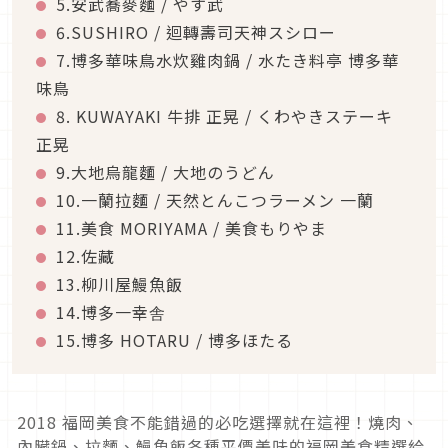
5.安武蕎麥麵 / やす武
6.SUSHIRO / 迴轉壽司天神スシロー
7.博多華味鳥水炊雞肉鍋 / 水たき料亭 博多華
味鳥
8. KUWAYAKI 牛排 正晃 / くわやきステーキ
正晃
9.大地烏龍麵 / 大地のうどん
10.一蘭拉麵 / 天然とんこつラーメン 一蘭
11.美食 MORIYAMA / 美食もりやま
12.佐藏
13.柳川屋鰻魚飯
14.博多一幸舎
15.博多 HOTARU / 博多ほたる
2018 福岡美食不能錯過的必吃選擇就在這裡！燒肉、
內臟鍋、拉麵、鰻魚飯各種平價美味的福岡美食精選給