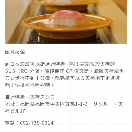
圖片來源
到日本怎麼可以錯過迴轉壽司呢！這家位於天神的
SUSHIRO 分店，價錢便宜 CP 值又高，距離天神站也
只要步行不到十分鐘，吃完還可以去天神地下街逛逛
呢！快排進行程裡吧。
■迴轉壽司天神スシロー
地址：福岡県福岡市中央区舞鶴1-1-3 リクルート天
神ビル1F
電話：092-738-0314