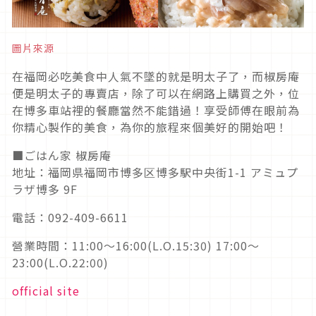
圖片來源
在福岡必吃美食中人氣不墜的就是明太子了，而椒房庵
便是明太子的專賣店，除了可以在網路上購買之外，位
在博多車站裡的餐廳當然不能錯過！享受師傅在眼前為
你精心製作的美食，為你的旅程來個美好的開始吧！
■ごはん家 椒房庵
地址：福岡県福岡市博多区博多駅中央街1-1 アミュプ
ラザ博多 9F
電話：092-409-6611
營業時間：11:00～16:00(L.O.15:30) 17:00～
23:00(L.O.22:00)
official site