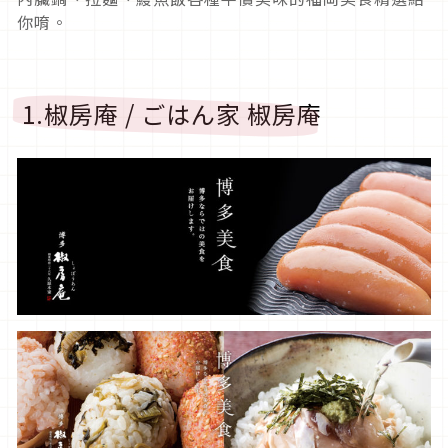
你唷。
1.椒房庵 / ごはん家 椒房庵