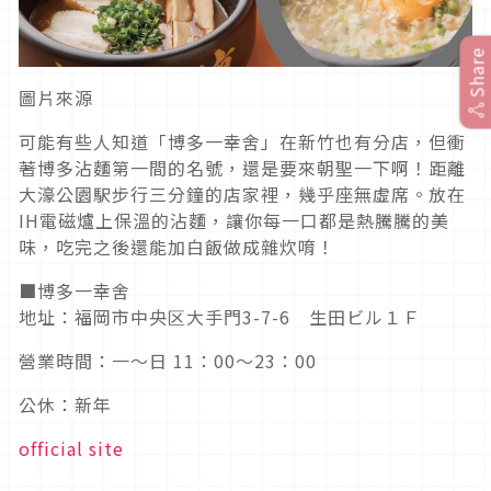
Share
圖片來源
可能有些人知道「博多一幸舍」在新竹也有分店，但衝
著博多沾麵第一間的名號，還是要來朝聖一下啊！距離
大濠公園駅步行三分鐘的店家裡，幾乎座無虛席。放在
IH電磁爐上保溫的沾麵，讓你每一口都是熱騰騰的美
味，吃完之後還能加白飯做成雜炊唷！
■博多一幸舍
地址：福岡市中央区大手門3-7-6 生田ビル１Ｆ
營業時間：一～日 11：00～23：00
公休：新年
official site