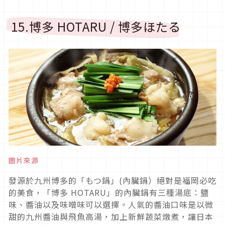
15.博多 HOTARU / 博多ほたる
圖片來源
發源於九州博多的「もつ鍋」(內臟鍋）絕對是福岡必吃
的美食，「博多 HOTARU」的內臟鍋有三種湯底：鹽
味、醬油以及味噌味可以選擇。人氣的醬油口味是以微
甜的九州醬油與飛魚高湯，加上新鮮蔬菜燉煮，讓日本