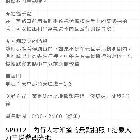
拍照熱門景點呢。
★拍攝重點
在十字路口前用看起來像把燈籠捧在手上的姿勢拍拍
看！可以拍出和平常氣氛不同且流行的照片喲！
★人潮較少的時段
隨時都能看得到雷門。如果不是在元旦等活動期間內，
則推薦早上最先來這裡。中午左右是最擁擠的時候，想
慢慢欣賞的話中午以前應該較佳。
■雷門
地址：東京都台東區淺草1-3
交通方式：東京Metro地鐵銀座線「淺草站」徒步2分
鐘
營業時間：0:00〜24:00（整年）
SPOT2 內行人才知道的景點拍照！搭乘人
力車巡遊觀光地