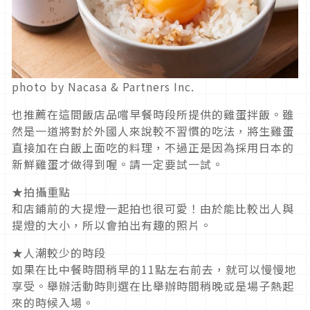
photo by Nacasa & Partners Inc.
也推薦在這間飯店品嚐早餐時段所提供的雞蛋拌飯。雖
然是一道將對於外國人來說較不習慣的吃法，將生雞蛋
直接加在白飯上面吃的料理，不過正是因為採用日本的
新鮮雞蛋才做得到喔。請一定要試一試。
★拍攝重點
和店鋪前的大提燈一起拍也很可愛！由於能比較出人與
提燈的大小，所以會拍出有趣的照片。
★人潮較少的時段
如果在比中餐時間稍早的11點左右前去，就可以慢慢地
享受。舉辦活動時則選在比舉辦時間稍晚或是場子熱起
來的時候入場。