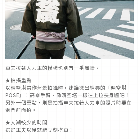
車夫拉著人力車的模樣也別有一番風情。
★拍攝重點
以晴空塔當作背景拍攝時，建議擺出經典的「晴空塔
POSE」！高舉手臂、像晴空塔一樣往上拉長身體吧！
另外一個重點，則是拍攝車夫拉著人力車的照片時要在
雷門前面拍。
★人潮較少的時間
選好車夫以後就能立刻搭車！