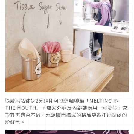
從廣尾站徒步2分鐘即可抵達咖啡廳「MELTING IN
THE MOUTH」，店家外觀及內部裝潢用「可愛♡」來
形容再適合不過，水泥牆面構成的格局更襯托出點綴的
粉紅色。