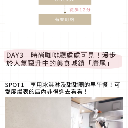
DAY3 時尚咖啡廳處處可見！漫步
於人氣竄升中的美食城鎮「廣尾」
SPOT1 享用冰淇淋及甜甜圈的早午餐！可
愛度爆表的店內非得進去看看！