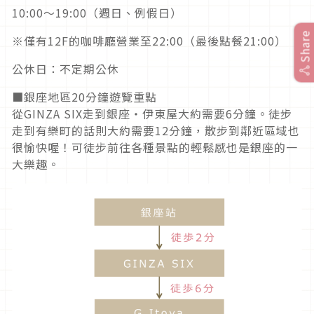
10:00～19:00（週日、例假日）
Share
※僅有12F的咖啡廳營業至22:00（最後點餐21:00）
公休日：不定期公休
■銀座地區20分鐘遊覽重點
從GINZA SIX走到銀座・伊東屋大約需要6分鐘。徒步
走到有樂町的話則大約需要12分鐘，散步到鄰近區域也
很愉快喔！可徒步前往各種景點的輕鬆感也是銀座的一
大樂趣。