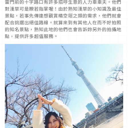
雷門前的十字路口有許多招呼生意的人力車車夫。他們
對淺草可是瞭若指掌喔！由於熟知淺草的小知識及最佳
景點，若事先傳達想觀賞晴空塔之類的需求，他們就會
配合挑選出絕佳路線。就算來到有其他人在而不好拍照
的知名景點，熟知此地的他們也會告訴妳另外的拍攝地
點，提供許多超值服務。