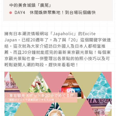
中的美食城鎮「廣尾」
DAY4 休閒娛樂聚集地！到台場玩個痛快
擁有日本潮流情報網站「Japaholic」的Excite
Japan，已經20週年了。為了與「20」這個關鍵字做連
結，這次就為大家介紹訪日外國人及日本人都相當推
薦、而且20分鐘就能逛完的最新東京觀光景點！每個東
京觀光景點也會一併整理出各景點的拍照小技巧以及可
輕鬆避開人潮的時段，趕快來看看吧！