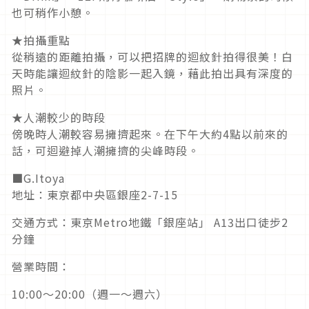
也可稍作小憩。
★拍攝重點
從稍遠的距離拍攝，可以把招牌的迴紋針拍得很美！白
天時能讓迴紋針的陰影一起入鏡，藉此拍出具有深度的
照片。
★人潮較少的時段
傍晚時人潮較容易擁擠起來。在下午大約4點以前來的
話，可迴避掉人潮擁擠的尖峰時段。
■G.Itoya
地址：東京都中央區銀座2-7-15
交通方式：東京Metro地鐵「銀座站」 A13出口徒步2
分鐘
營業時間：
10:00～20:00（週一～週六）