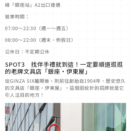
線「銀座站」A2出口連通
營業時間：
07:00～22:30（週一～週五）
08:00～22:00（週末、例假日）
公休日：不定期公休
SPOT3 找伴手禮就到這！一定要順道逛逛
的老牌文具店「銀座・伊東屋」
從GINZA SIX離開後，則前往創始自1904年、歷史悠久
的文具店「銀座‧伊東屋」。這個迴紋針的招牌就是它
引人注目的地方！