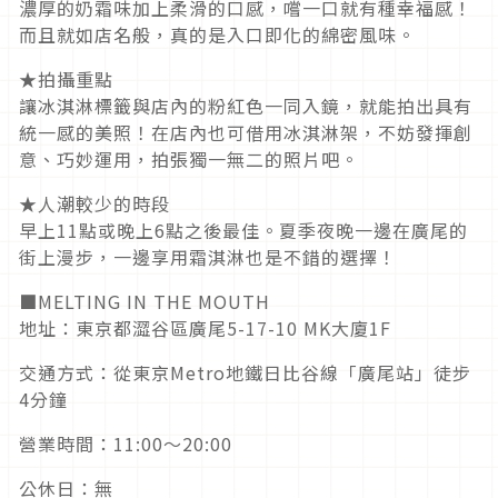
濃厚的奶霜味加上柔滑的口感，嚐一口就有種幸福感！
而且就如店名般，真的是入口即化的綿密風味。
★拍攝重點
讓冰淇淋標籤與店內的粉紅色一同入鏡，就能拍出具有
統一感的美照！在店內也可借用冰淇淋架，不妨發揮創
意、巧妙運用，拍張獨一無二的照片吧。
★人潮較少的時段
早上11點或晚上6點之後最佳。夏季夜晚一邊在廣尾的
街上漫步，一邊享用霜淇淋也是不錯的選擇！
■MELTING IN THE MOUTH
地址：東京都澀谷區廣尾5-17-10 MK大廈1F
交通方式：從東京Metro地鐵日比谷線「廣尾站」徒步
4分鐘
營業時間：11:00～20:00
公休日：無