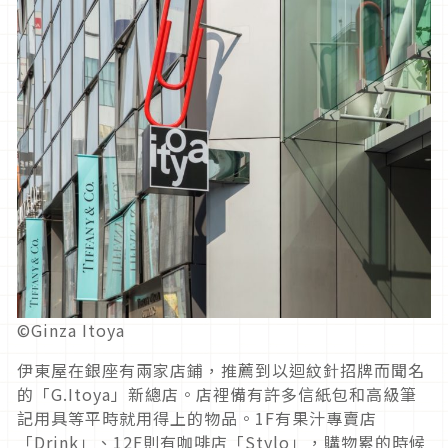
©Ginza Itoya
伊東屋在銀座有兩家店鋪，推薦到以迴紋針招牌而聞名
的「G.Itoya」新總店。店裡備有許多信紙包和高級筆
記用具等平時就用得上的物品。1F有果汁專賣店
「Drink」、12F則有咖啡店「Stylo」，購物累的時候