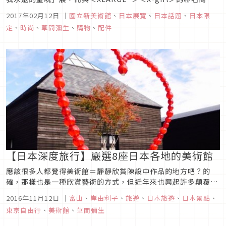
於TOKYO解放區降臨！現在就來為您介紹這些商品，它們的靈
2017年02月12日
｜
國立新美術館
、
日本展覽
、
日本話題
、
日本限
感來自草間彌生具代表性之圓點圖案、以及在1960年代於紐約
定
、
時尚
、
草間彌生
、
購物
、
配件
所製作之作品。
【日本深度旅行】嚴選8座日本各地的美術館
應該很多人都覺得美術館＝靜靜欣賞陳設中作品的地方吧？的
確，那樣也是一種欣賞藝術的方式，但近年來也興起許多顛覆傳
統常識的新奇展示型美術館，例如，有著令人嘆為觀止充滿的奇
2016年11月12日
｜
富山
、
岸由利子
、
旅遊
、
日本旅遊
、
日本景點
、
妙景觀的美麗庭園，或是自己也能成為作品一部分的體驗型美術
東京自由行
、
美術館
、
草間彌生
館等！