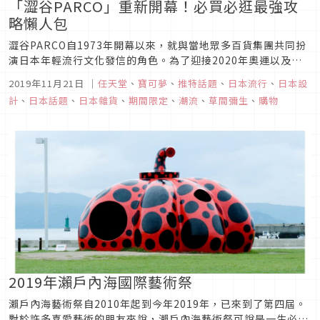
「澀谷PARCO」重新開幕！必買必逛最強攻
略懶人包
澀谷PARCO自1973年開幕以來，就與當地眾多百貨集團共同扮
演日本年輕流行文化發信的角色。為了迎接2020年奧運以及
PARCO集團50週年，經過三年休業改裝，再次於11月22日重新
2019年11月21日
｜
任天堂
、
寶可夢
、
推特話題
、
日本流行
、
日本設
盛大開幕。澀谷PARCO這次重新開幕可說是近日東京最熱門的
計
、
日本話題
、
日本雜貨
、
期間限定
、
潮流
、
草間彌生
、
購物
話題，不但有許多熱門話題店進駐，更有無數限定商品等人入
手，1...
2019年瀨戶內海國際藝術祭
瀨戶內海藝術祭自2010年起到今年2019年，已來到了第四屆。
對於許多喜愛藝術的朋友來說，瀨戶內海藝術祭可說是一生必去