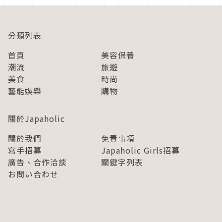
分類列表
首頁
美容保養
潮流
旅遊
美食
時尚
藝能娛樂
購物
關於Japaholic
關於我們
免責事項
寫手招募
Japaholic Girls招募
廣告、合作洽談
關鍵字列表
お問い合わせ