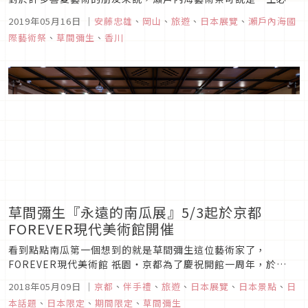
一趟的朝聖之旅。睽違3 年的瀨戶內海藝術祭於4月26日開跑，
2019年05月16日
｜
安藤忠雄
、
岡山
、
旅遊
、
日本展覽
、
瀨戶內海國
在總監北川富朗的策劃下，原來寧靜到有些寂寞的瀨戶內海湧入
際藝術祭
、
草間彌生
、
香川
了93萬名喜愛藝術的觀眾，讓這片曾經被遺忘的島嶼，透過藝術
再度被世...
草間彌生『永遠的南瓜展』5/3起於京都
FOREVER現代美術館開催
看到點點南瓜第一個想到的就是草間彌生這位藝術家了，
FOREVER現代美術館 祇園・京都為了慶祝開館一周年，於
2018/5/3～2019/2/28期間舉辦草間彌生『永遠的南瓜展』，
2018年05月09日
｜
京都
、
伴手禮
、
旅遊
、
日本展覽
、
日本景點
、
日
喜歡草間彌生的朋友若在這段期間造訪京都千萬不要錯過唷！
本話題
、
日本限定
、
期間限定
、
草間彌生