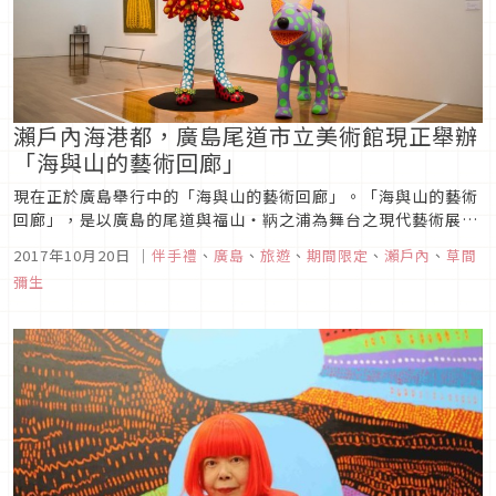
瀨戶內海港都，廣島尾道市立美術館現正舉辦
「海與山的藝術回廊」
現在正於廣島舉行中的「海與山的藝術回廊」。「海與山的藝術
回廊」，是以廣島的尾道與福山・鞆之浦為舞台之現代藝術展覽
會。 自古以來便以瀨戶內海的港都之姿發展繁榮、充滿了具有鄉
2017年10月20日
｜
伴手禮
、
廣島
、
旅遊
、
期間限定
、
瀨戶內
、
草間
愁感的風景之尾道與福山・鞆之浦，近年來則是以現代藝術的根
彌生
據地之姿，廣受大眾矚目。而這次的「海與山的藝術回廊」，會
場就隨處遍佈在這...