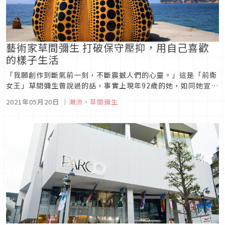
藝術家草間彌生 打破保守壓抑，用自己喜歡
的樣子生活
「我願創作到斷氣前一刻，不斷震撼人們的心靈。」這是「前衛
女王」草間彌生曾說過的話，事實上現年92歲的她，如同她宣言
般依然充滿熱情，堅持每天創作。這位藝術家在她被世界所熟知
2021年05月20日
｜
潮流
、
草間彌生
之前，都經歷過什麼呢？從幻覺中獲得救贖，踏上追求藝術的旅
程 在 Instagram 查看這則貼文 ...