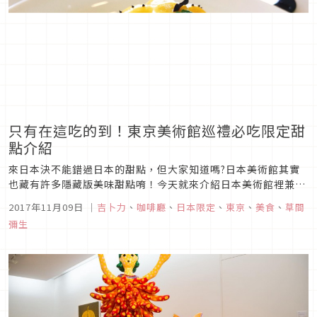
只有在這吃的到！東京美術館巡禮必吃限定甜
點介紹
來日本決不能錯過日本的甜點，但大家知道嗎?日本美術館其實
也藏有許多隱藏版美味甜點唷！今天就來介紹日本美術館裡兼具
美感與美味的甜點
2017年11月09日
｜
吉卜力
、
咖啡廳
、
日本限定
、
東京
、
美食
、
草間
彌生