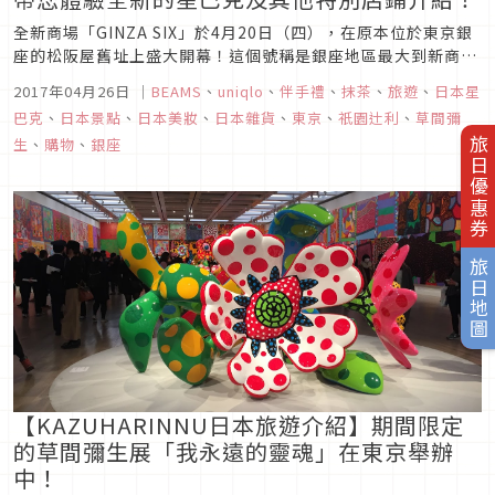
全新商場「GINZA SIX」於4月20日（四），在原本位於東京銀
座的松阪屋舊址上盛大開幕！這個號稱是銀座地區最大到新商
場，就在銀座6丁目•銀座中央通上的UNIQLO前面，是座集合
2017年04月26日
｜
BEAMS
、
uniqlo
、
伴手禮
、
抹茶
、
旅遊
、
日本星
了商辦、文化、交流設施、空中庭園、觀光景點等，擁有地下6
巴克
、
日本景點
、
日本美妝
、
日本雜貨
、
東京
、
祇園辻利
、
草間彌
層加地上13層的大規模商場。地下2樓～6樓以及13樓的部分是
生
、
購物
、
銀座
旅日優惠券
商業...
旅日地圖
【KAZUHARINNU日本旅遊介紹】期間限定
的草間彌生展「我永遠的靈魂」在東京舉辦
中！