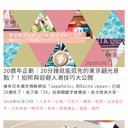
20週年企劃｜20分鐘就能逛完的東京觀光景
點？！拍照與迴避人潮技巧大公開
擁有日本潮流情報網站「Japaholic」的Excite Japan，已經
20週年了。為了與「20」這個關鍵字做連結，這次就為大家介
紹訪日外國人及日本人都相當推薦、而且20分鐘就能逛完的最新
2018年01月19日
｜
六本木
、
台場
、
巧克力
、
廣尾
、
旅遊
、
日本星巴
東京觀光景點！每個東京觀光景點也會一併整理出各景點的拍照
克
、
日本景點
、
晴空塔
、
東京
、
草間彌生
、
銀座
、
雷門
小技巧以及可輕鬆避開人潮的時段，趕快來看看吧！