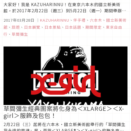
大家好！我是 KAZUHARINNU！在東京六本木的國立新美術
館，於2017年2月22日（週三）到5月22日（週一）期間舉辦世
界知名的草間彌生個展「我永遠的靈魂」。我已經立刻跑去參觀
2017年03月28日
｜
KAZUHARINNU
、
伴手禮
、
六本木
、
國立新美術
了，在這邊跟各位報告！這個展覽是綜合介紹草間彌生從初期至
館
、
旅遊
、
日本展覽
、
日本景點
、
日本話題
、
期間限定
、
東京自由
今創作活動的全貌，可說是日本國內至今為止最大規模的展出！
行
、
草間彌生
「草間...
草間彌生經典圖案將化身為＜XLARGE＞＜X-
girl＞服飾及包包！
2月22日（三）起將在六本木・國立新美術館舉行的「草間彌生
我永遠的靈魂」展，而與＜XLARGE®＞＜X-girl＞的聯名商品