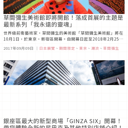
草間彌生美術館即將開館！落成首展的主題是
最新系列「我永遠的靈魂」
世界級前衛藝術家・草間彌生的美術館「草間彌生美術館」將在
10月1日，於東京・新宿區開幕。自開幕日起至2018年2月25日
為止這段期間，將會舉辦開館記念展「創造是孤高的行為，愛才
2017年09月09日
｜
日本展覽
、
期間限定
、
東京
、
潮流
、
草間彌生
真正能夠接近藝術」。該美術館將藉由展示草間彌生的作品及相
關資料，對草間的藝術與藝術全體之發展進行貢獻，為了這個目
的由草間所設...
銀座區最大的新型商場「GINZA SIX」開幕！
帶您體驗全新的星巴克及其他特別店鋪介紹！