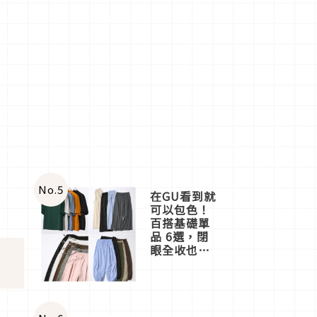
No.
5
在GU看到就
可以包色！
百搭基礎單
品 6選，閉
眼全收也不
心疼