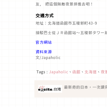
友, 把這個無敵夜景排進去吧！
交通方式
地址：北海道函館市五稜郭町43-9
接駁巴士從ＪＲ函館站～五稜郭タワー前
官方網站
資料來源
文/Japaholic
Tags :
Japaholic
、
函館
、
北海道
、
夜
最新奇的日本，一次讀