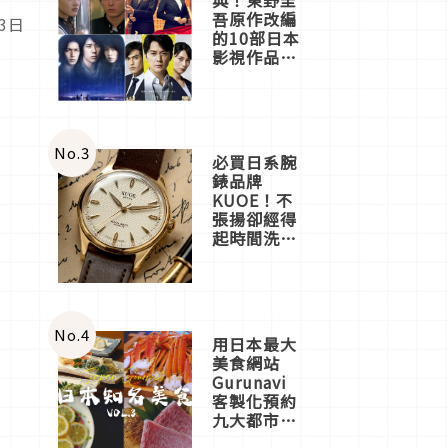
吾原作改編
3日
的10部日本
影視作品推
薦
No.
3
必買日系腕
錶品牌
KUOE！不
張揚卻經得
起時間洗鍊
的經典之作
五選
No.
4
用日本最大
美食網站
Gurunavi
客製化預約
九大都市餐
廳，打造專