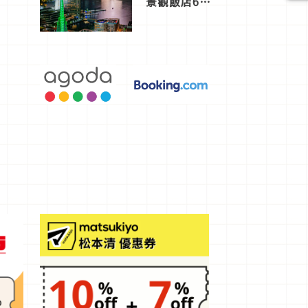
景觀飯店6
選，讓你不
用人擠人悠
閒欣賞