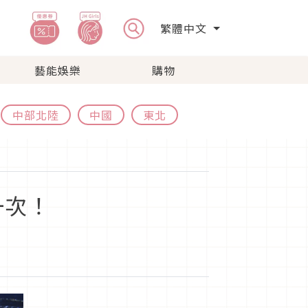
繁體中文
藝能娛樂
購物
中部北陸
中國
東北
一次！