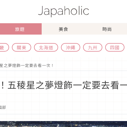
旅遊
美食
時尚
畿
關東
北海道
沖繩
九州
四國
星之夢燈飾一定要去看一次！
！五稜星之夢燈飾一定要去看
編輯部