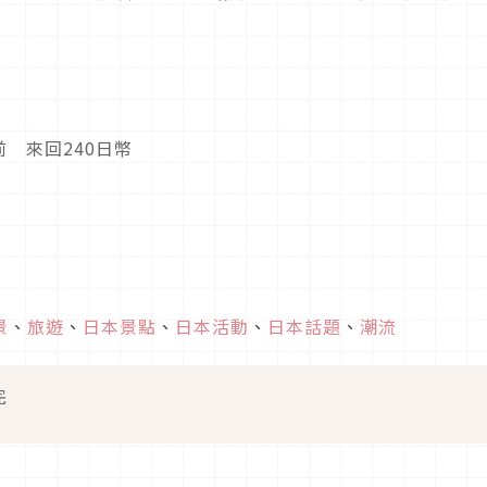
 來回240日幣
景
、
旅遊
、
日本景點
、
日本活動
、
日本話題
、
潮流
完