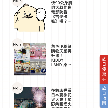
No.
6
快90公斤肌
肉大叔能進
電影院看
《吉伊卡
哇》嗎？日
本重金屬樂
團「打首」
會長與
nagano老師
一同給出了
No.
7
角色IP粉絲
答案
購物天堂再
升級！
旅日優惠券
KIDDY
LAND 原宿
店吉伊卡哇
迎客，新開
幕
OMOKADO
店3分即達
No.
8
旅日地圖
在飯店裡看
日本夏季花
火大會！星
野集團煙火