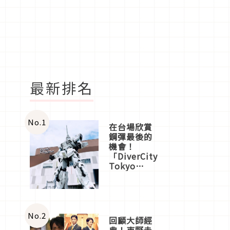
最新排名
No.
1
在台場欣賞
鋼彈最後的
機會！
「DiverCity
Tokyo
Plaza」搭
船、購物、
美食及夜
景，一次全
體驗
No.
2
回顧大師經
典！東野圭
,