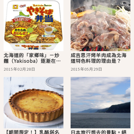
北海道的「家鄉味」－炒
成吉思汗烤羊肉成為北海
麵（Yakisoba）逐漸在全
道特色料理的理由是？
國展露角頭的原因
2015年02月28日
2015年05月29日
【期間限定！】乳酪塔名
日本旅行想去的景點。絕