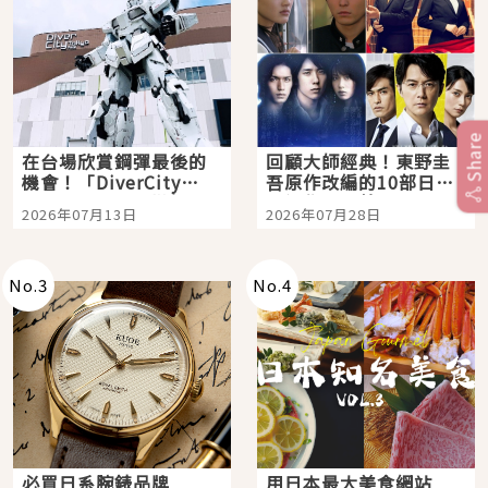
Share
在台場欣賞鋼彈最後的
回顧大師經典！東野圭
機會！「DiverCity
吾原作改編的10部日本
Tokyo Plaza」搭船、
影視作品推薦
2026年07月13日
2026年07月28日
購物、美食及夜景，一
次全體驗
No.
3
No.
4
必買日系腕錶品牌
用日本最大美食網站