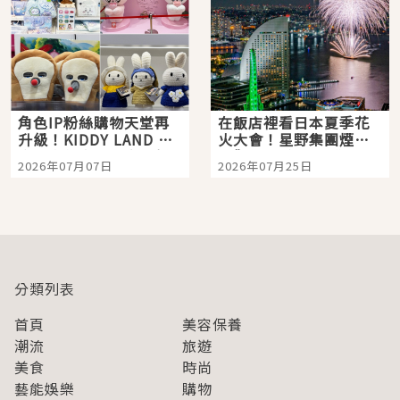
角色IP粉絲購物天堂再
在飯店裡看日本夏季花
升級！KIDDY LAND 原
火大會！星野集團煙火
宿店吉伊卡哇迎客，新
景觀飯店6選，讓你不用
2026年07月07日
2026年07月25日
開幕 OMOKADO 店3分
人擠人悠閒欣賞
即達
分類列表
首頁
美容保養
潮流
旅遊
美食
時尚
藝能娛樂
購物