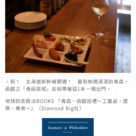
・祝！ 北海道新幹線開通！ 要到熱鬧滾滾的青森・
函館之「青函區域」去就帶著這1本一塊出門。
地球的走跳法BOOKS 『青森・函館巡禮～工藝品・建
築・美食～』（Diamond Big社）