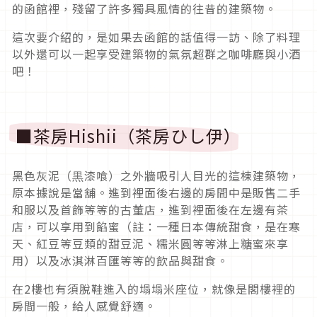
的函館裡，殘留了許多獨具風情的往昔的建築物。
這次要介紹的，是如果去函館的話值得一訪、除了料理
以外還可以一起享受建築物的氣氛超群之咖啡廳與小酒
吧！
■茶房Hishii（茶房ひし伊）
黑色灰泥（黒漆喰）之外牆吸引人目光的這棟建築物，
原本據說是當舖。進到裡面後右邊的房間中是販售二手
和服以及首飾等等的古董店，進到裡面後在左邊有茶
店，可以享用到餡蜜（註：一種日本傳統甜食，是在寒
天、紅豆等豆類的甜豆泥、糯米圓等等淋上糖蜜來享
用）以及冰淇淋百匯等等的飲品與甜食。
在2樓也有須脫鞋進入的塌塌米座位，就像是閣樓裡的
房間一般，給人感覺舒適。