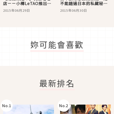
店－－小樽LeTAO推出
不能錯過日本的私藏秘
「終極乳酪塔」內容物大
境、世界自然遺產認證邁
2015年06月29日
2015年06月30日
有來頭！讓人好奇！好想
入10週年的知床半島！／
吃！！
北海道自由行
妳可能會喜歡
最新排名
No.
1
No.
2