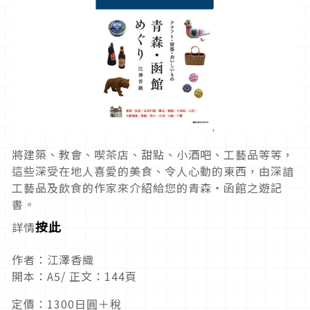
將建築、教會、喫茶店、甜點、小酒吧、工藝品等等，
這些深受在地人喜愛的美食、令人心動的東西，由深諳
工藝品及飲食的作家來介紹給您的青森・函館之遊記
書。
按此
詳情
作者：江澤香織
開本：A5/ 正文：144頁
定價：1300日圓＋稅