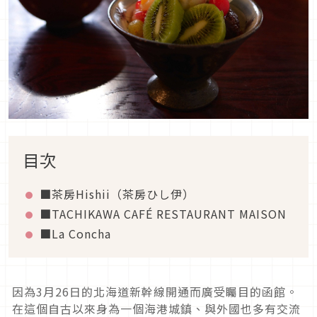
目次
■茶房Hishii（茶房ひし伊）
■TACHIKAWA CAFÉ RESTAURANT MAISON
■La Concha
因為3月26日的北海道新幹線開通而廣受矚目的函館。
在這個自古以來身為一個海港城鎮、與外國也多有交流