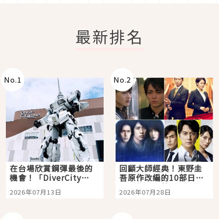
最新排名
No.
1
No.
2
在台場欣賞鋼彈最後的
回顧大師經典！東野圭
機會！「DiverCity
吾原作改編的10部日本
Tokyo Plaza」搭船、
影視作品推薦
2026年07月13日
2026年07月28日
購物、美食及夜景，一
次全體驗