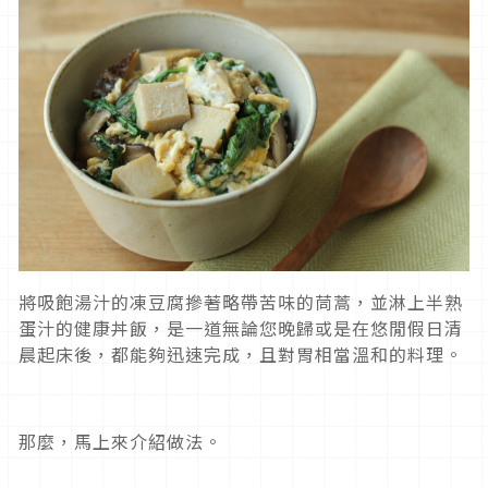
將吸飽湯汁的凍豆腐摻著略帶苦味的茼蒿，並淋上半熟
蛋汁的健康丼飯，是一道無論您晚歸或是在悠閒假日清
晨起床後，都能夠迅速完成，且對胃相當溫和的料理。
那麼，馬上來介紹做法。