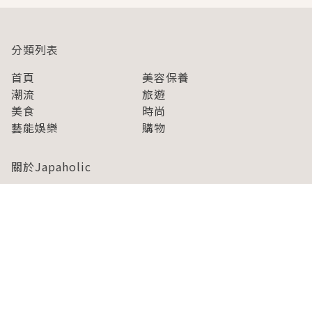
分類列表
首頁
美容保養
潮流
旅遊
美食
時尚
藝能娛樂
購物
關於Japaholic
關於我們
免責事項
寫手招募
Japaholic Girls招募
廣告、合作洽談
關鍵字列表
お問い合わせ