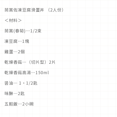
茼蒿佐凍豆腐滑蛋丼 （2人份）
＜材料＞
茼蒿(春菊)…1/2束
凍豆腐…1塊
雞蛋…2個
乾燥香菇…（切片型）2片
乾燥香菇高湯…150ml
醤油… 1・1/2匙
味醂…2匙
五榖飯…2小碗