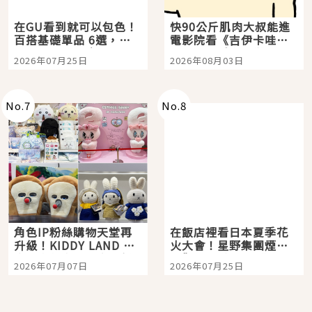
在GU看到就可以包色！
快90公斤肌肉大叔能進
百搭基礎單品 6選，閉
電影院看《吉伊卡哇》
眼全收也不心疼
嗎？日本重金屬樂團
2026年07月25日
2026年08月03日
「打首」會長與nagano
老師一同給出了答案
No.
7
No.
8
角色IP粉絲購物天堂再
在飯店裡看日本夏季花
升級！KIDDY LAND 原
火大會！星野集團煙火
宿店吉伊卡哇迎客，新
景觀飯店6選，讓你不用
2026年07月07日
2026年07月25日
開幕 OMOKADO 店3分
人擠人悠閒欣賞
即達