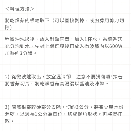
＜料理方法＞
將乾燥菇的根軸取下（可以直接剝掉，或廚房用剪刀切
除）
稍微沖洗過後，放入耐熱容器，加入1杯水，為讓香菇
充分泡到水，先封上保鮮膜後再放入微波爐內以600W
加熱約3分鐘。
2) 從微波爐取出，放室溫冷卻。注意不要燙傷囉!接著
將香菇切片。將乾燥香菇高湯混以醬油及味醂。
3) 茼蒿根部較硬部分去除，切約3公分。將凍豆腐水份
瀝乾，以邊長1公分為單位，切成邊角形狀。再將蛋打
散。