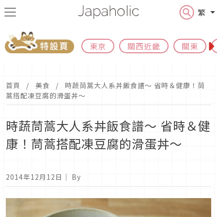
繁
東京
關西近畿
關東
首頁
美食
時蔬茼蒿大人系丼飯食譜～ 省時＆健康！茼
蒿搭配凍豆腐的滑蛋丼～
時蔬茼蒿大人系丼飯食譜～ 省時＆健
康！茼蒿搭配凍豆腐的滑蛋丼～
2014年12月12日
｜ By