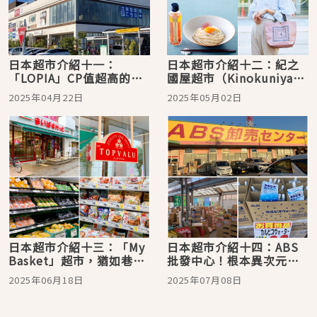
日本超市介紹十一：
日本超市介紹十二：紀之
「LOPIA」CP值超高的肉
國屋超市（Kinokuniya）
品、披薩絕對必買
自家商標環保袋居然是熱
2025年04月22日
2025年05月02日
賣搶手貨？
日本超市介紹十三：「My
日本超市介紹十四：ABS
Basket」超市，猶如巷口
批發中心！根本異次元的
便利商店般的平價親民
超激安「68日圓專區」
2025年06月18日
2025年07月08日