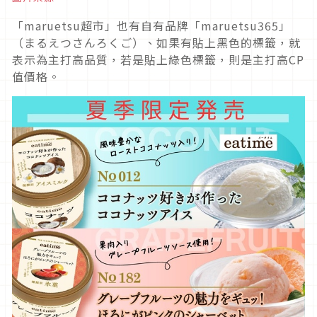
「maruetsu超市」也有自有品牌「maruetsu365」
（まるえつさんろくご）、如果有貼上黑色的標籤，就
表示為主打高品質，若是貼上綠色標籤，則是主打高CP
值價格。