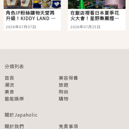
角色IP粉絲購物天堂再
在飯店裡看日本夏季花
升級！KIDDY LAND 原
火大會！星野集團煙火
宿店吉伊卡哇迎客，新
景觀飯店6選，讓你不用
2026年07月07日
2026年07月25日
開幕 OMOKADO 店3分
人擠人悠閒欣賞
即達
分類列表
首頁
美容保養
潮流
旅遊
美食
時尚
藝能娛樂
購物
關於Japaholic
關於我們
免責事項