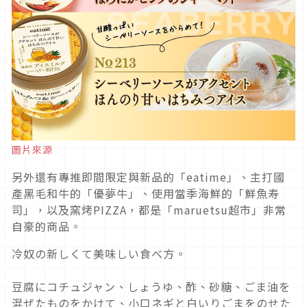
圖片來源
另外還有專推即間限定與新品的「eatime」、主打國
產黑毛和牛的「優夢牛」、使用當季海鮮的「鮮魚寿
司」，以及窯烤PIZZA，都是「maruetsu超市」非常
自豪的商品。
冷奴の新しくて美味しい食べ方。
豆腐にコチュジャン、しょうゆ、酢、砂糖、ごま油を
混ぜたものをかけて、小口ネギと白いりごまをのせた