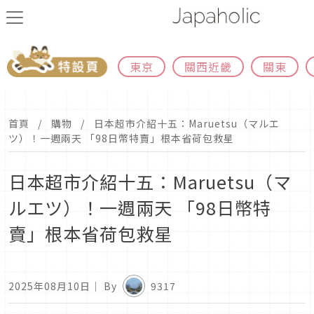
東京
關西近畿
關東
首頁
購物
日本超市介紹十五：Maruetsu（マルエ
ツ）！一週兩天 「98日幣特賣」根本省荷包救星
日本超市介紹十五：Maruetsu（マ
ルエツ）！一週兩天 「98日幣特
賣」根本省荷包救星
2025年08月10日
｜ By
9317