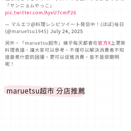
「ヤンニョムやっこ」
pic.twitter.com/AyxU7cmP26
— マルエツ@料理レシピツイート発信中！(ほぼ)毎日
(@maruetsu1945)
July 24, 2025
另外，「maruetsu超市」幾乎每天都會在
官方X
上更新
料理食譜，讓大家可以參考，不僅可以解決消費者不知
道要煮什麼的困擾，更可以促進消費，是不是很聰明
呢！
maruetsu超市 分店推薦