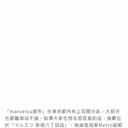
「maruetsu超市」在東京都內有上百間分店，大部分
也都離車站不遠，如果大家也想去逛逛看的話，推薦位
於「マルエツ 新宿六丁目店」，無論是搭乘Metro副都