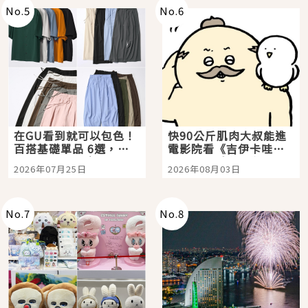
No.
5
No.
6
在GU看到就可以包色！
快90公斤肌肉大叔能進
百搭基礎單品 6選，閉
電影院看《吉伊卡哇》
眼全收也不心疼
嗎？日本重金屬樂團
2026年07月25日
2026年08月03日
「打首」會長與nagano
老師一同給出了答案
No.
7
No.
8