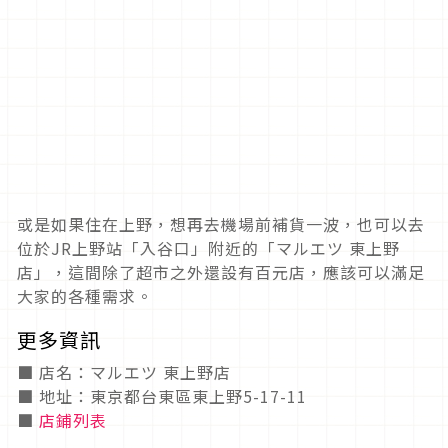
或是如果住在上野，想再去機場前補貨一波，也可以去
位於JR上野站「入谷口」附近的「マルエツ 東上野
店」，這間除了超市之外還設有百元店，應該可以滿足
大家的各種需求。
更多資訊
■ 店名：マルエツ 東上野店
■ 地址：東京都台東區東上野5-17-11
■
店鋪列表