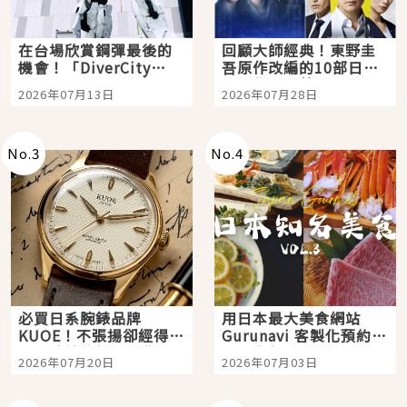
在台場欣賞鋼彈最後的
回顧大師經典！東野圭
機會！「DiverCity
吾原作改編的10部日本
Tokyo Plaza」搭船、
影視作品推薦
2026年07月13日
2026年07月28日
購物、美食及夜景，一
次全體驗
No.
3
No.
4
必買日系腕錶品牌
用日本最大美食網站
KUOE！不張揚卻經得起
Gurunavi 客製化預約九
時間洗鍊的經典之作五
大都市餐廳，打造專屬
2026年07月20日
2026年07月03日
選
美食體驗！