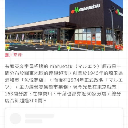
圖片來源
有著英文字母招牌的 maruetsu（マルエツ）超市是一
間分布於關東地區的連鎖超市，創業於1945年的埼玉県
浦和市「魚悦商店」，而後在1974年正式改名「マルエ
ツ」，主力經營零售超市業務，現今光是在東京就有
153間分店，在神奈川、千葉也都有近50家分店，總分
店合計超過300間。