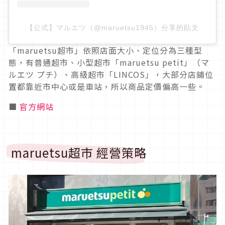
【公式】マルエツ（@maruetsu1945）分享的貼文
「maruetsu超市」依照店面大小、定位分為三種型
態，有普通超市、小型超市「maruetsu petit」（マ
ルエツ プチ）、高級超市「LINCOS」，大部分店鋪位
置都靠近市中心或是車站，所以商品定價偏高一些。
■
官方網站
maruetsu超市 經營策略