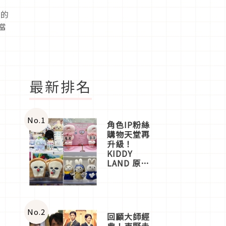
真的
當
最新排名
No.
1
角色IP粉絲
購物天堂再
升級！
KIDDY
LAND 原宿
店吉伊卡哇
迎客，新開
幕
OMOKADO
店3分即達
No.
2
回顧大師經
典！東野圭