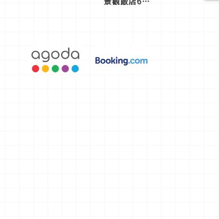
景觀飯店6
選，讓你不
用人擠人悠
閒欣賞