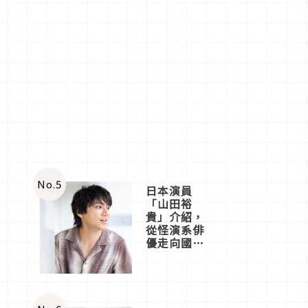
No.
5
日本演員
「山田裕
貴」介紹，
從怪演系俳
優走向國民
級日劇主角