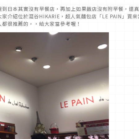
現到日本其實沒有早餐店，再加上如果飯店沒有附早餐，還
紹位於澀谷HIKARIE，超人氣麵包店「LE PAIN」買來
人都很推薦的，，給大家當參考喔！