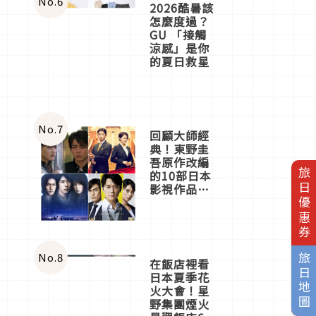
No.
6
2026酷暑該
怎麼度過？
GU 「接觸
涼感」是你
的夏日救星
No.
7
回顧大師經
典！東野圭
吾原作改編
旅日優惠券
的10部日本
影視作品推
薦
No.
8
旅日地圖
在飯店裡看
日本夏季花
火大會！星
野集團煙火