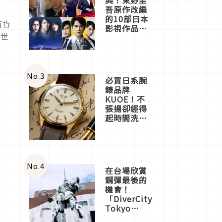
吾原作改編
的10部日本
百貨
影視作品推
全世
薦
No.
3
必買日系腕
錶品牌
KUOE！不
張揚卻經得
起時間洗鍊
的經典之作
五選
No.
4
在台場欣賞
鋼彈最後的
機會！
「DiverCity
Tokyo
Plaza」搭