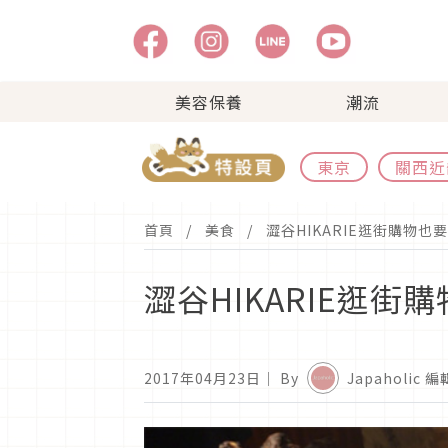
美容保養
潮流
東京
關西近
首頁
美食
澀谷HIKARIE逛街購物也
澀谷HIKARIE逛街
2017年04月23日
｜ By
Japaholic 