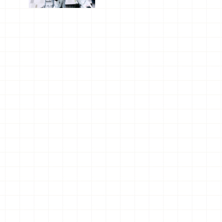
船、購物、
美食及夜
景，一次全
體驗