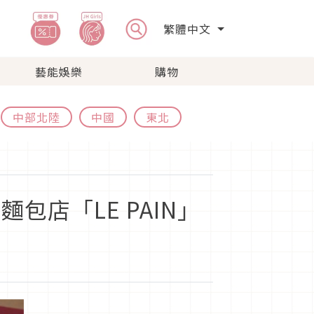
繁體中文
藝能娛樂
購物
中部北陸
中國
東北
包店「LE PAIN」