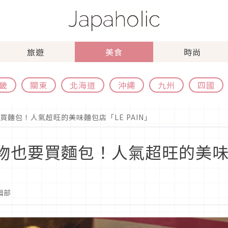
旅遊
美食
時尚
畿
關東
北海道
沖繩
九州
四國
要買麵包！人氣超旺的美味麵包店「LE PAIN」
購物也要買麵包！人氣超旺的美味麵
編輯部