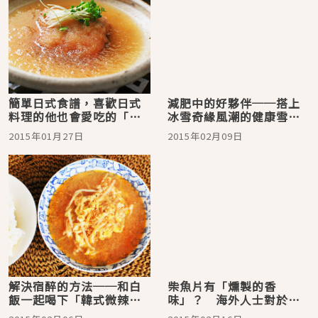
簡單日式食譜，喜歡日式
減肥中的好夥伴──搭上
料理的他也會愛吃的「蘿
冰雪奇緣風潮的健康雪見
蔔泥煮鯖魚」
鍋
2015年01月27日
2015年02月09日
解決宿醉的方法──和白
柴魚片有「燻製的香
飯一起喝下「韓式微辣涼
味」？ 海外人士對於
拌豆芽菜湯」
「白高湯」的反應