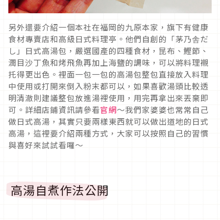
另外還要介紹一個本社在福岡的九原本家，旗下有健康
食材專賣店和高級日式料理亭。他們自創的「茅乃舎だ
し」日式高湯包，嚴選國產的四種食材，昆布、鰹節、
潤目沙丁魚和烤飛魚再加上海鹽的調味，可以將料理襯
托得更出色。裡面一包一包的高湯包整包直接放入料理
中使用或打開來倒入粉末都可以，如果喜歡湯頭比較透
明清澈則建議整包放進湯裡使用，用完再拿出來丟棄即
可。詳細店鋪資訊請參看
官網
～我們家婆婆也常常自己
做日式高湯，其實只要兩樣東西就可以做出道地的日式
高湯，這裡要介紹兩種方式，大家可以按照自己的習慣
與喜好來試試看囉～
高湯自煮作法公開