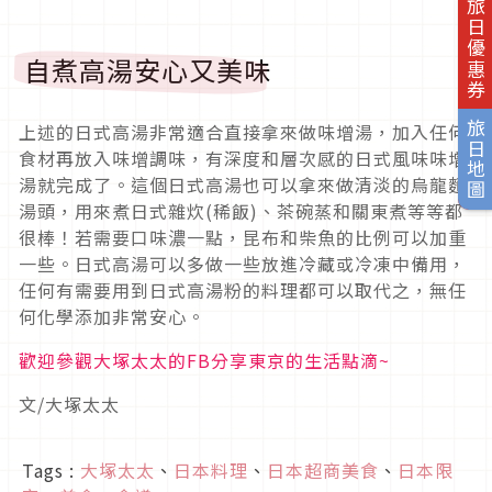
旅日優惠券
自煮高湯安心又美味
旅日地圖
上述的日式高湯非常適合直接拿來做味增湯，加入任何
食材再放入味增調味，有深度和層次感的日式風味味增
湯就完成了。這個日式高湯也可以拿來做清淡的烏龍麵
湯頭，用來煮日式雜炊(稀飯)、茶碗蒸和關東煮等等都
很棒！若需要口味濃一點，昆布和柴魚的比例可以加重
一些。日式高湯可以多做一些放進冷藏或冷凍中備用，
任何有需要用到日式高湯粉的料理都可以取代之，無任
何化學添加非常安心。
歡迎參觀大塚太太的FB分享東京的生活點滴~
文/大塚太太
Tags :
大塚太太
、
日本料理
、
日本超商美食
、
日本限