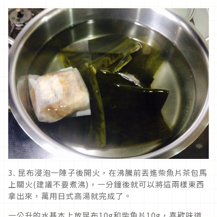
3. 昆布浸泡一陣子後開火，在沸騰前丟進柴魚片茶包馬
上關火(建議不要煮沸)，一分鐘後就可以將這兩樣東西
拿出來，萬用日式高湯就完成了。
一公升的水基本上放昆布10g和柴魚片10g，喜歡味道