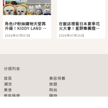
角色IP粉絲購物天堂再
在飯店裡看日本夏季花
升級！KIDDY LAND 原
火大會！星野集團煙火
宿店吉伊卡哇迎客，新
景觀飯店6選，讓你不用
2026年07月07日
2026年07月25日
開幕 OMOKADO 店3分
人擠人悠閒欣賞
即達
分類列表
首頁
美容保養
潮流
旅遊
美食
時尚
藝能娛樂
購物