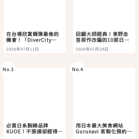
在台場欣賞鋼彈最後的
回顧大師經典！東野圭
機會！「DiverCity
吾原作改編的10部日本
Tokyo Plaza」搭船、
影視作品推薦
2026年07月13日
2026年07月28日
購物、美食及夜景，一
次全體驗
No.
3
No.
4
必買日系腕錶品牌
用日本最大美食網站
KUOE！不張揚卻經得起
Gurunavi 客製化預約九
時間洗鍊的經典之作五
大都市餐廳，打造專屬