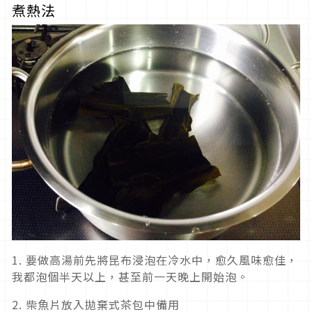
煮熱法
1. 要做高湯前先將昆布浸泡在冷水中，愈久風味愈佳，
我都泡個半天以上，甚至前一天晚上開始泡。
2. 柴魚片放入拋棄式茶包中備用