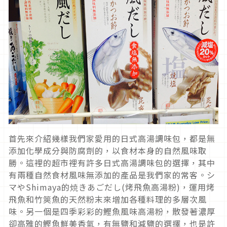
首先來介紹幾樣我們家愛用的日式高湯調味包，都是無
添加化學成分與防腐劑的，以食材本身的自然風味取
勝。這裡的超市裡有許多日式高湯調味包的選擇，其中
有兩種自然食材風味無添加的產品是我們家的常客。シ
マやShimaya的焼きあごだし(烤飛魚高湯粉)，運用烤
飛魚和竹筴魚的天然粉末來增加各種料理的多層次風
味。另一個是四季彩彩的鰹魚風味高湯粉，散發著濃厚
卻高雅的鰹魚鮮美香氣，有無鹽和減鹽的選擇，也是許