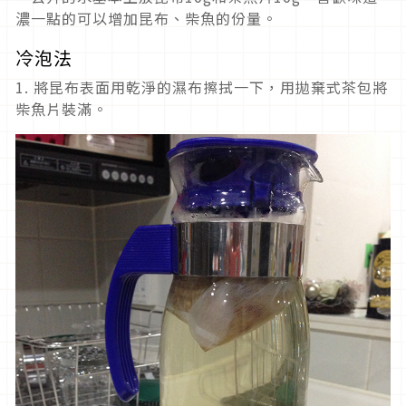
濃一點的可以增加昆布、柴魚的份量。
冷泡法
1. 將昆布表面用乾淨的濕布擦拭一下，用拋棄式茶包將
柴魚片裝滿。