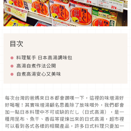
目次
料理幫手 日本高湯調味包
高湯自煮作法公開
自煮高湯安心又美味
每次台灣的爸媽來日本都會讚嘆一下，這裡的味增湯好
好喝喔！其實味增湯顧名思義除了放味噌外，我們都會
加一點日本料理中不可或缺的だし（日式高湯），是一
種用昆布、魚干、香菇等提煉出來的日式高湯，超市裡
可以看到各式各樣的相關產品，許多日式料理只要加一