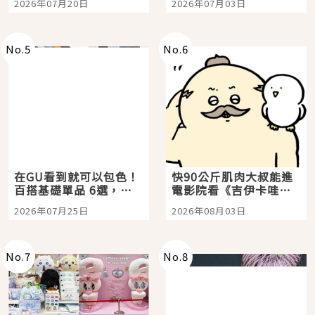
2026年07月20日
2026年07月03日
選
美食體驗！
No.
5
No.
6
在GU看到就可以包色！
快90公斤肌肉大叔能進
百搭基礎單品 6選，閉
電影院看《吉伊卡哇》
眼全收也不心疼
嗎？日本重金屬樂團
2026年07月25日
2026年08月03日
「打首」會長與nagano
老師一同給出了答案
No.
7
No.
8