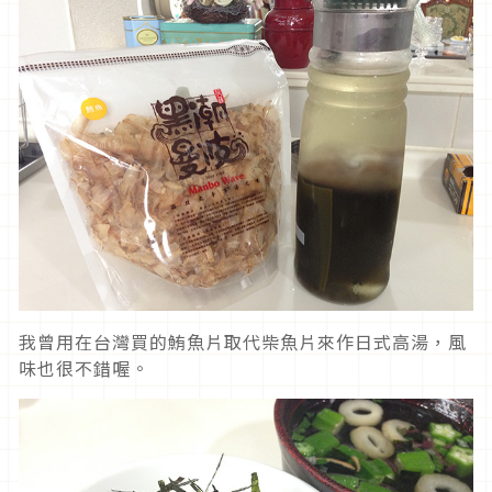
我曾用在台灣買的鮪魚片取代柴魚片來作日式高湯，風
味也很不錯喔。