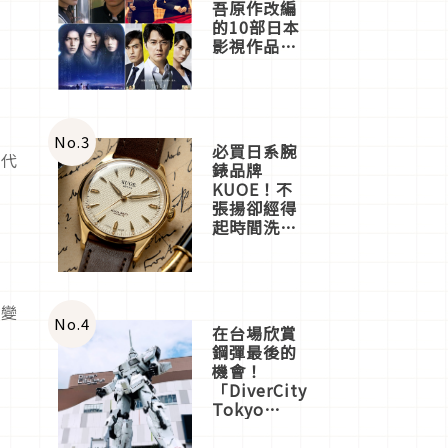
吾原作改編
的10部日本
影視作品推
薦
No.
3
必買日系腕
升代
錶品牌
KUOE！不
張揚卻經得
起時間洗鍊
的經典之作
五選
他
內變
No.
4
在台場欣賞
鋼彈最後的
機會！
「DiverCity
Tokyo
Plaza」搭
船、購物、