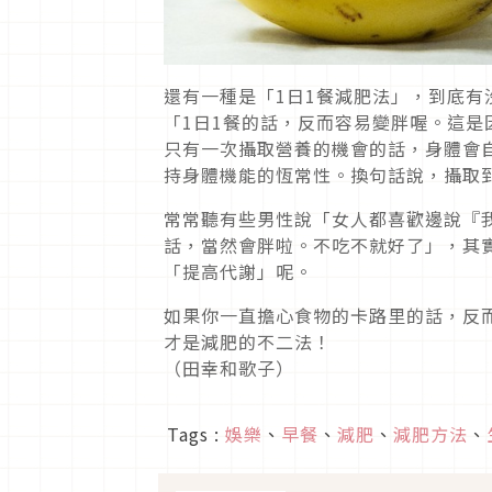
還有一種是「1日1餐減肥法」，到底有
「1日1餐的話，反而容易變胖喔。這是
只有一次攝取營養的機會的話，身體會
持身體機能的恆常性。換句話說，攝取
常常聽有些男性說「女人都喜歡邊說『
話，當然會胖啦。不吃不就好了」，其
「提高代謝」呢。
如果你一直擔心食物的卡路里的話，反
才是減肥的不二法！
（田幸和歌子）
Tags :
娛樂
、
早餐
、
減肥
、
減肥方法
、