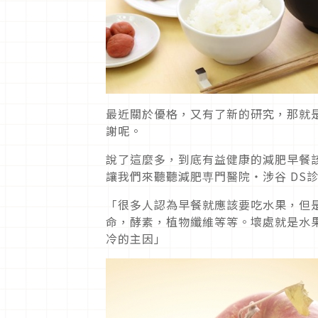
最近關於優格，又有了新的研究，那就
謝呢。
說了這麼多，到底有益健康的減肥早餐
讓我們來聽聽減肥専門醫院・涉谷 DS
「很多人認為早餐就應該要吃水果，但
命，酵素，植物纖維等等。壞處就是水
冷的主因」