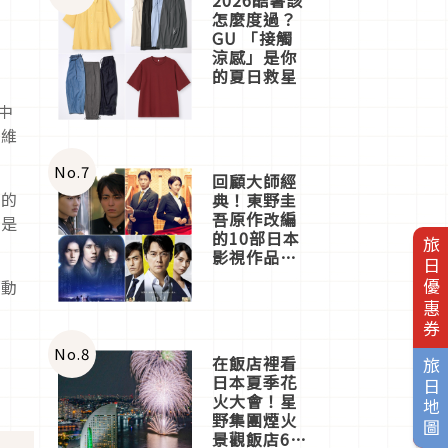
怎麼度過？
GU 「接觸
涼感」是你
的夏日救星
中
以維
No.
7
回顧大師經
高的
典！東野圭
吾原作改編
素是
的10部日本
旅日優惠券
影視作品推
薦
運動
No.
8
在飯店裡看
旅日地圖
日本夏季花
火大會！星
野集團煙火
景觀飯店6