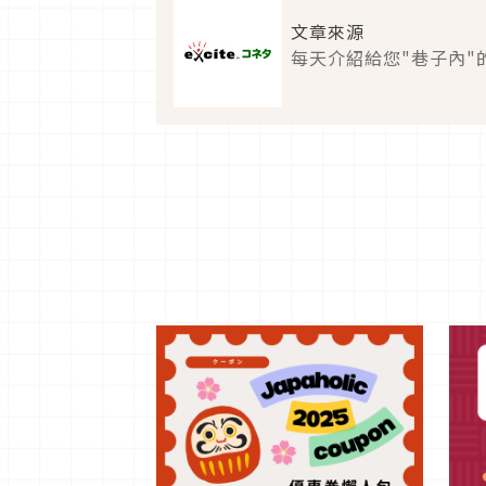
文章來源
每天介紹給您"巷子內"