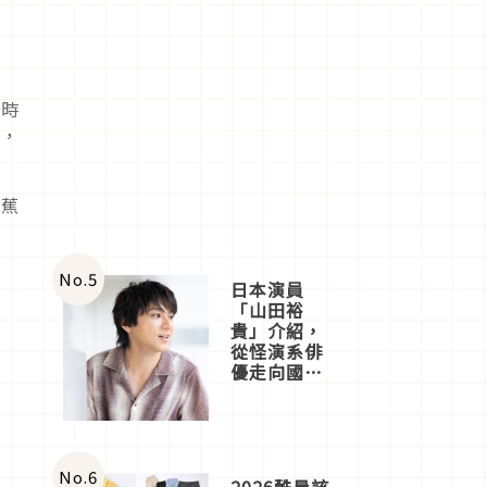
眠時
間，
香蕉
No.
5
日本演員
「山田裕
貴」介紹，
從怪演系俳
優走向國民
級日劇主角
No.
6
2026酷暑該