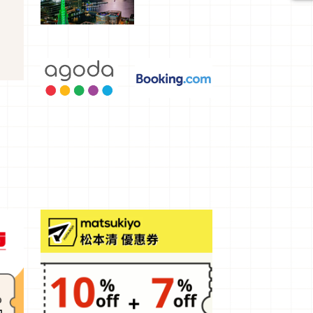
選，讓你不
用人擠人悠
閒欣賞