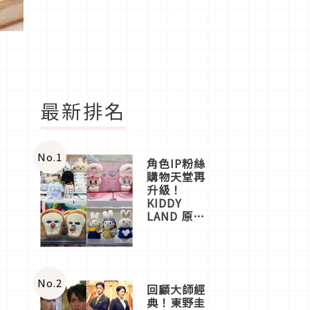
最新排名
No.
1
角色IP粉絲
購物天堂再
升級！
KIDDY
LAND 原宿
店吉伊卡哇
迎客，新開
幕
OMOKADO
店3分即達
No.
2
回顧大師經
典！東野圭